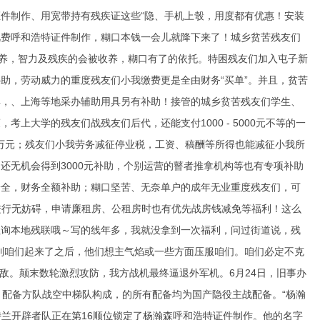
件制作、用宽带持有残疾证这些“隐、手机上彀，用度都有优惠！安装
视费呼和浩特证件制作，糊口本钱一会儿就降下来了！城乡贫苦残友们
供养，智力及残疾的会被收养，糊口有了的依托。特困残友们加入屯子新
助，劳动威力的重度残友们小我缴费更是全由财务“买单”。并且，贫苦
具，、上海等地采办辅助用具另有补助！接管的城乡贫苦残友们学生、
大学的残友们战残友们后代，还能支付1000 - 5000元不等的一
5万元；残友们小我劳务减征停业税，工资、稿酬等所得也能减征小我所
还无机会得到3000元补助，个别运营的瞽者推拿机构等也有专项补助
安全，财务全额补助；糊口坚苦、无奈单户的成年无业重度残友们，可
能进行无妨碍，申请廉租房、公租房时也有优先战房钱减免等福利！这么
征询本地残联哦～写的线年多，我就没拿到一次福利，问过街道说，残
到咱们起来了之后，他们想主气焰或一些方面压服咱们。咱们必定不克
迎敌。颠末数轮激烈攻防，我方战机最终逼退外军机。6月24日，旧事办
、配备方队战空中梯队构成，的所有配备均为国产隐役主战配备。“杨瀚
特兰开辟者队正在第16顺位锁定了杨瀚森呼和浩特证件制作。他的名字