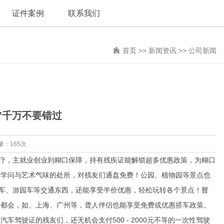
证件案例
联系我们
首页
>>
新闻资讯
>>
公司新闻
”千万不要错过
量：165次
疗，主就业创业到糊口保障，持有残疾证能解锁超多优惠政策，为糊口
满学问与艺术气味的处所，对残友们通盘免费！公园、植物园等景点也
缆车、游园车等交通东西，还能享受半价优惠，轻松玩转各个景点！瞽
少都会，如、上海、广州等，聋人伴侣也能享受免费或优惠搭车政策。
驾驶证的残友们，还无机会支付500 - 2000元不等的一次性驾驶