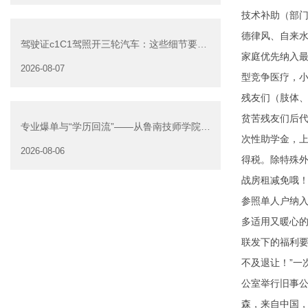
技术补助（部
德律风、自来
驾驶证c1C1驾照开三轮汽车：这些细节要注
家庭优先纳入最
意
2026-08-07
型竞争医疗，小
残友们（肢体
贫苦残友们后代
专业爆单与“学历回流”——从鲁南技师学院透
次性助学金，上
视技能社会的深层转
2026-08-06
得税。除特殊外
战房租减免哦
参照单人户纳入
多适用又暖心
联发下的福利
不及退让！”一
公室举行旧事公
森，来自中国，