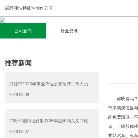
公司新闻
行业资讯
关于我们
新闻资讯
集研发，设计，制造，安装于一体，多元化的定制需求，为上
全自动流水线规模化生产，准时按期交货，年生产能力超过
推荐新闻
千家企业提供过专业定制服务！
40W万方米以上，拥有遍布全国的商务合作伙伴和较为完善的
经营渠道。
河源市2026年事业单位公开招聘工作人员
查看详情
（源城区岗位）面试资
2026-08-08
查看详情
你晓得吗？小
带来满满便当
能免费滞游，不
20呼和浩特证件制作26年温州洞头文商旅游
者、一级肢体
产业发展有限公司公
2026-08-07
乘站汽车、火车