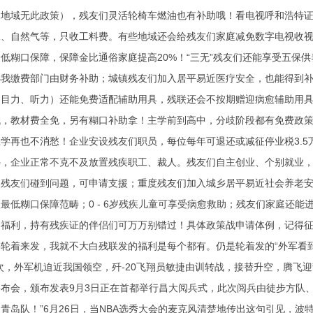
门地域无此政策），残友们灵活轮椅车燃油也有补助哦！看电视呼和浩特证
水、自然气等，只收工料费。有些地域还会给残友们家庭减免数字电视收
低糊口保障，保障金比通俗家庭提高20%！“三无”残友们还能享受五保
我缴费部门由财务补助；城镇残友们加入居平易近医疗安全，也能得到补
、目力、听力）还能免费适配辅助用具，残联还会不按期赠迎病愈辅助用
，教材费全免，另有糊口补助拿！主学前到高中，分歧阶段都有免费政策，考上
学再也不消愁！企业安设残友们职员，每位每年可退还或减征停业税3.
，企业正常不克不及放置残疾职工、裁人。残友们自主创业、个别就业，
！残友们碰到问题，可申请支援；重度残友们加入城乡居平易近社会养老
最低糊口保障范畴；0 - 6岁残疾儿童可享受病愈救助；残友们家庭还
的福利，持有残疾证的伴侣们可万万别错过！具体政策战申请体例，记得
要轮着来发，我就不大白残联发的福利是每个都有。仍是轮着发的“外军看
次，外军机迫近我国领空，歼-20飞翔员敏捷由训转战，接替升空，腾飞
布会，颁布发表9月3日正在首都举行昌大阅兵式，此次阅兵由徒步方队
青岛队！”6月26日，当NBA选秀大会的麦克风清楚地传出这句引见，波