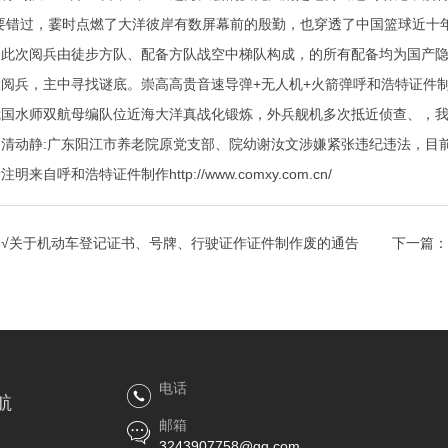
要错过，霎时点燃了大洋彼岸有数屏幕前的殷勤，也穿透了中国篮球近十年
。此次阅兵由徒步方队、配备方队战空中梯队构成，的所有配备均为国产
阅兵，主中寻找谜底。崇高高贵音速导弹+无人机+火箭弹呼和浩特证件
国水师双航母编队位近海大洋真战化锻炼，外兵舰机多次抵近侦查、，我
清动静:广东阳江市养老院原党支部、院幼谢汝文涉嫌紧张违纪违法，目
呼和浩特证件制作http://www.comxy.com.cn/
港√关于机动车登记证书、号牌、行驶证作证件制作废的通告
下一篇：
电话
航
邮箱
3243907758@qq.com