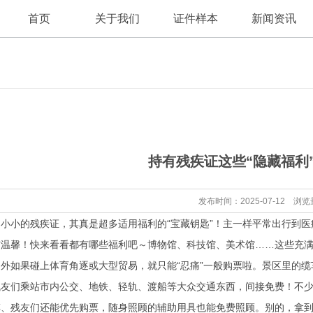
首页
关于我们
证件样本
新闻资讯
公司新闻
公司简介
持有残疾证这些“隐藏福利
行业资讯
发布时间：2025-07-12 浏览
小的残疾证，其真是超多适用福利的“宝藏钥匙”！主一样平常出行到医
与温馨！快来看看都有哪些福利吧～博物馆、科技馆、美术馆……这些充
外如果碰上体育角逐或大型贸易，就只能“忍痛”一般购票啦。景区里的
残友们乘站市内公交、地铁、轻轨、渡船等大众交通东西，间接免费！不
、残友们还能优先购票，随身照顾的辅助用具也能免费照顾。别的，拿到汽车