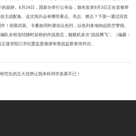
的寂静。6月24日，国新办举行公布会，颁布发表9月3日正在首都举
隐役主战配备。这次阅兵会有哪些看点、亮点、燃点？下面一通过回首
制作！胡塞武装、卡桑旅同时袭击以色列，以色列多地响起防空警报。
编队全程连结随时反映的作战形态，舰载机多次“战役腾飞”。（编纂：
前正接管阳江市纪委监委规律审查战监察查询拜访。
研究生的五大优势让我本科同学羡慕不已！