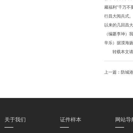
藏福利”千万不
行昌大阅兵式
以来的几回昌大
（编纂李坤）我
辛乐）据漠海扬
转载本文请注明来自
上一篇：
防城
关于我们
证件样本
网站导