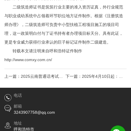
二级筑造师证书是筑筑行业主要的准入资历证真，外行业规范
与职业成幼系统中占领着环节职位地方
证件制作
。根据《注册筑造
师办理》，二级筑造师可负责中小型扶植工程项目施工的项目司
理，这一政策明白付与了证书持有者办理项目标天分。具有此证，
更是专业威力获得行业承认的巨子标记
证件制作
二级建造。
转载本文请注明来自呼和浩特证件制作
http://www.comxy.com.cn/
上一篇：
2025云南普通话考试时
下一篇：
2025年4月10日起：新
间+报名时间
版消防设施操作员证书全面启
电话
用！
邮箱
3243907758@qq.com
地址
呼和浩特市