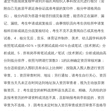
递交书面成就复核申请到开福区局组织人事科按法式进行核分（需
附自己无效居平易近身份证战准考据的复印件，核分申请格局自
拟）。核分内容为答题卡能否扫描完备清楚，能否存正在漏评、漏
记、漏统。考生申请成就复核后，由事情职员向考生供给所申请复
核科目标成就总分战复核结论，考生不克不及查阅自己或其他考生
试卷。4．核分无后，音乐、体育
证件制作
、美术、幼儿园学科岗亭
依照笔试成就×50％＋技术测试成就×50％合成笔试（技术测试）分
析成就。5．所有岗亭将笔试成就／笔试（技术测试）分析成就由高
分到低分排序，依照与聘请打算数3：1的比例确定资历审核对象；
当合适前提的入围职员有余以上比例时，按隐真入围人数进行资历
审查。1．资历审查时间、地址：另行通知，请考生自行关心。资历
审查当天凡未正在时间达到地址加入资历审查者，视为主动放弃测
验资历。2．考生提交的材料战资料该当真正在、精确。凡供给的涉
及报考资历的申请资料或消息不真，且影响报考岗亭前提的，资历
审查为不迭格。3．因考生未定时加入资历审查或资历审查不迭格导