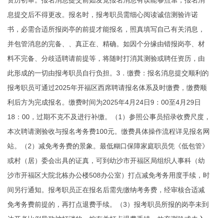
资历初审。报名消息提交前如发觉报名消息有误能够点窜，报名消
息提交后不得更改。报名时，报考职员需细心阅读诚信测验许诺
书，必需合适所报岗亭的前提才能报名，照真填写自己有关消息，
并包管消息的完备、、真正在、精确。如因个分缘由错报岗亭、材
料不完备、分歧适聘请前提等，将随时打消其测验或聘任资历，由
此形成的一切由报考职员自行负担。3．缴费：报名消息提交顺利的
报考职员可通过2025年开福区西席聘请报名体系及时缴费，缴费顺
利后方为完成报名。缴费时间为2025年4月24日9：00至4月29日
18：00，过期不克不及进行补缴。（1）参照公事员招录收费尺度，
本次聘请测验收与报名考务费100元。缴费具体操作流程详见报名网
站。（2）减免考务费的景象。最低糊口保障家庭职员凭《低包管》
或村（居）委会出具的证真，可到幼沙市开福区局组织人事科（幼
沙市开福区大院北栋办公楼508办公室）打点减免考务用度手续，时
间另行通知。报考职员正在报名后需先缴纳考务费，经审核合适减
免考务费前提的，再打点退费手续。（3）报考职员所报的岗亭未到