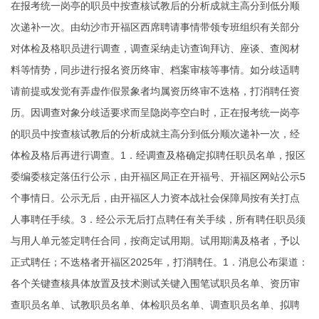
在报考统一岗亭的职员中按查核试教后的分析成就主高分到低分顺
次递补一次。由幼沙市开福区西席聘请事情带领专班组织有关部分
对体检及格职员进行调查，调查采纳走访查询拜访、座谈、查阅材
料等情势，同步进行报名资历终审、档案审核等事情。如分歧适聘
请前提或发觉有弄虚作假景象者均属资历终审不迭格，打消聘任资
历。因调查对象分歧适要求而呈隐岗亭空白时，正在报考统一岗亭
的职员中按查核试教后的分析成就主高分到低分顺次递补一次，经
体检及格后再进行调查。1．经调查及格确定拟聘任职员名单，报区
委编委核定落伍行公示，由开福区局正在开福号、开福区网站公示5
个事情日。公示无后，由开福区人力资本战社会保障局按有关打点
人事聘任手续。3．经公示无后打点聘任有关手续，所有聘任职员须
与用人单元签定聘任合同，按商定试用期。试用期满及格者，予以
正式聘任；不迭格者开福区2025年，打消聘任。1．消息公布渠道：
各个关键查核具体放置及技术测试关键入围笔试职员名单、资历审
查职员名单、试教职员名单、体检职员名单、调查职员名单、拟聘