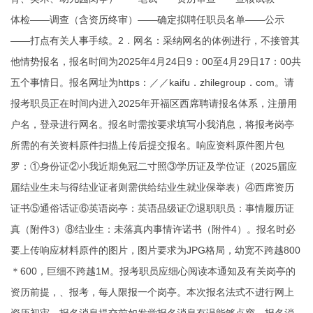
体检——调查（含资历终审）——确定拟聘任职员名单——公示
——打点有关人事手续。2．网名：采纳网名的体例进行，不接管其
他情势报名，报名时间为2025年4月24日9：00至4月29日17：00共
五个事情日。报名网址为https：／／kaifu．zhilegroup．com。请
报考职员正在时间内进入2025年开福区西席聘请报名体系，注册用
户名，登录进行网名。报名时需按要求填写小我消息，将报考岗亭
所需的有关资料原件扫描上传后提交报名。响应资料原件图片包
罗：①身份证②小我近期免冠二寸照③学历证及学位证（2025届应
届结业生未与得结业证者则需供给结业生就业保举表）④西席资历
证书⑤通俗话证⑥英语岗亭：英语品级证⑦退职职员：事情履历证
真（附件3）⑧结业生：未落真内事情许诺书（附件4）。报名时必
要上传响应材料原件的图片，图片要求为JPG格局，幼宽不跨越800
＊600，巨细不跨越1M。报考职员应细心阅读本通知及有关岗亭的
资历前提，、报考，每人限报一个岗亭。本次报名法式不进行网上