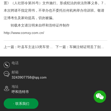
置》（人社部令第35号）文件施行。形成犯法的依法刑事义务。7．
本次聘请不指定用书，不举办也不委托任何机构举办培训班。敬请
泛博考生及家幼提高，切勿被骗。
转载本文请注明来自呼和浩特证件制作
http://www.comxy.com.cn/
上一篇：
叶县车主这13类车管业
下一篇：
车辆注销证明丢了别着
务可代办！
急！1日补办攻略来了
电话
邮箱
3243907758@qq.com
地址
呼和浩特市
· 联系我们