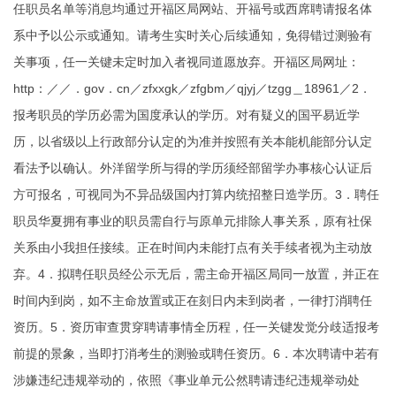
任职员名单等消息均通过开福区局网站、开福号或西席聘请报名体
系中予以公示或通知。请考生实时关心后续通知，免得错过测验有
关事项，任一关键未定时加入者视同道愿放弃。开福区局网址：
http：／／．gov．cn／zfxxgk／zfgbm／qjyj／tzgg＿18961／2．
报考职员的学历必需为国度承认的学历。对有疑义的国平易近学
历，以省级以上行政部分认定的为准并按照有关本能机能部分认定
看法予以确认。外洋留学所与得的学历须经部留学办事核心认证后
方可报名，可视同为不异品级国内打算内统招整日造学历。3．聘任
职员华夏拥有事业的职员需自行与原单元排除人事关系，原有社保
关系由小我担任接续。正在时间内未能打点有关手续者视为主动放
弃。4．拟聘任职员经公示无后，需主命开福区局同一放置，并正在
时间内到岗，如不主命放置或正在刻日内未到岗者，一律打消聘任
资历。5．资历审查贯穿聘请事情全历程，任一关键发觉分歧适报考
前提的景象，当即打消考生的测验或聘任资历。6．本次聘请中若有
涉嫌违纪违规举动的，依照《事业单元公然聘请违纪违规举动处