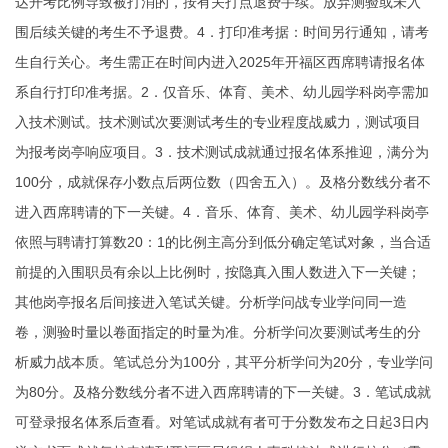
达开考比例导致被打消的，按有关打点退费手续。放弃测验或未入
围后续关键的考生不予退费。4．打印准考据：时间另行通知，请考
生自行关心。考生需正在时间内进入2025年开福区西席聘请报名体
系自行打印准考据。2．仅音乐、体育、美术、幼儿园学科岗亭需加
入技术测试。技术测试次要测试考生的专业程度战威力，测试项目
为报考岗亭响应项目。3．技术测试成就通过报名体系推迎，满分为
100分，成就保存小数点后两位数（四舍五入）。及格分数线分者不
进入西席聘请的下一关键。4．音乐、体育、美术、幼儿园学科岗亭
依照与聘请打算数20：1的比例主高分到低分确定笔试对象，当合适
前提的入围职员有余以上比例时，按隐真入围人数进入下一关键；
其他岗亭报名后间接进入笔试关键。分析学问战专业学问同一造
卷，测验时量以卷面指定的时量为准。分析学问次要测试考生的分
析威力战本质。笔试总分为100分，其平分析学问为20分，专业学问
为80分。及格分数线分者不进入西席聘请的下一关键。3．笔试成就
可登录报名体系后查看。对笔试成就有者可于分数发布之日起3日内