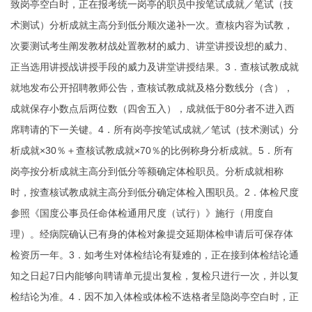
致岗亭空白时，正在报考统一岗亭的职员中按笔试成就／笔试（技
术测试）分析成就主高分到低分顺次递补一次。查核内容为试教，
次要测试考生阐发教材战处置教材的威力、讲堂讲授设想的威力、
正当选用讲授战讲授手段的威力及讲堂讲授结果。3．查核试教成就
就地发布公开招聘教师公告，查核试教成就及格分数线分（含），
成就保存小数点后两位数（四舍五入），成就低于80分者不进入西
席聘请的下一关键。4．所有岗亭按笔试成就／笔试（技术测试）分
析成就×30％＋查核试教成就×70％的比例称身分析成就。5．所有
岗亭按分析成就主高分到低分等额确定体检职员。分析成就相称
时，按查核试教成就主高分到低分确定体检入围职员。2．体检尺度
参照《国度公事员任命体检通用尺度（试行）》施行（用度自
理）。经病院确认已有身的体检对象提交延期体检申请后可保存体
检资历一年。3．如考生对体检结论有疑难的，正在接到体检结论通
知之日起7日内能够向聘请单元提出复检，复检只进行一次，并以复
检结论为准。4．因不加入体检或体检不迭格者呈隐岗亭空白时，正