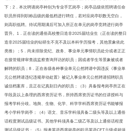
下：2．本次聘请岗亭种别为专业手艺岗亭；岗亭品级依照聘请任命
职员所得到职称品级的最低档进行聘任，若对应岗亭职数无空白，
则高职低聘。待试用期满后可加入所正在单元的岗亭竞聘进行岗亭
晋升。1．正在读的通俗高校整日造非2025届结业生（正在读的整日
造非2025届结业的钻研生不克不及以本科学历报考，其他景象依此
类推）；5．尚未排除党纪、政务、事业单元事情职员处分或者正正
在接管规律审查战监察查询拜访的职员；因或者学生等景象被或者
解聘的职员；8．正在各级各种事业单元公然聘请中因违反《事业单
元公然聘请违纪违规举动处置》被记入事业单元公然聘请招聘职员
诚信档案库，且正在记真刻日内的职员；（3）具备报考岗亭所正在
学段及以上条理的西席资历证书，所持西席资历证书的任讲授科与
报考学科分歧。地舆、生物、化学、科学学科西席资历证书能够报
考小学科学岗亭；（4）语文、音乐学科须具备二级头等及以上通俗
话程度测试品级证书。其他学科须具备二级乙等及以上通俗话程度
测试品级证书；（5）报考英语西席岗亭的职员英语CET六级成就须