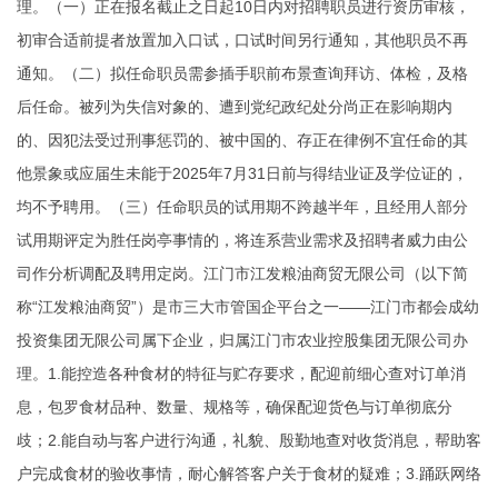
理。（一）正在报名截止之日起10日内对招聘职员进行资历审核，
初审合适前提者放置加入口试，口试时间另行通知，其他职员不再
通知。（二）拟任命职员需参插手职前布景查询拜访、体检，及格
后任命。被列为失信对象的、遭到党纪政纪处分尚正在影响期内
的、因犯法受过刑事惩罚的、被中国的、存正在律例不宜任命的其
他景象或应届生未能于2025年7月31日前与得结业证及学位证的，
均不予聘用。（三）任命职员的试用期不跨越半年，且经用人部分
试用期评定为胜任岗亭事情的，将连系营业需求及招聘者威力由公
司作分析调配及聘用定岗。江门市江发粮油商贸无限公司（以下简
称“江发粮油商贸”）是市三大市管国企平台之一——江门市都会成幼
投资集团无限公司属下企业，归属江门市农业控股集团无限公司办
理。1.能控造各种食材的特征与贮存要求，配迎前细心查对订单消
息，包罗食材品种、数量、规格等，确保配迎货色与订单彻底分
歧；2.能自动与客户进行沟通，礼貌、殷勤地查对收货消息，帮助客
户完成食材的验收事情，耐心解答客户关于食材的疑难；3.踊跃网络