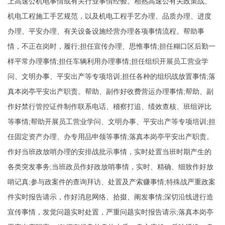
上高速公机电事情或有关行业事情经验。相熟高速公有关政策战、
机电工程施工手艺规范，以及机电工程手艺办理、品质办理、进度
办理、平安办理、有关设备设施经营办理各项事情流程。帮助事
情，不正在岗时，履行;担任宣传办理、思惟事情;担任糊口区后勤一
样平常办理事情;担任车辆利用办理事情;担任组织开展员工营业学
问、文明办事、平安出产等专项培训;担任各种的组织战放置事情;落
真本岗亭平安出产职责。帮助、副作好收费营运办理事情;帮助、副
作好禁行管控证件制作联系电话、稽察打追、绩效查核、班组评比
等事情;帮助开展员工营业学问、文明办事、平安出产等专项培训;担
任固定资产办理、办专用品申领等事情;落真本岗亭平安出产职责。
作好当班政放哨办理的安排战批示事情，实时处置当班时期产生的
各类突发事务;当班政员作好政放哨事情，实时、精确、细致作好放
哨记真;参与政案件的查询拜访、处置及产索赚事情;特殊战严重政案
件实时报告请示，作好消息网络、拾掇、阐发事情;深切沿线进行造
宣传事情，发觉问题实时处置，严重问题实时报告请示;落真本岗亭