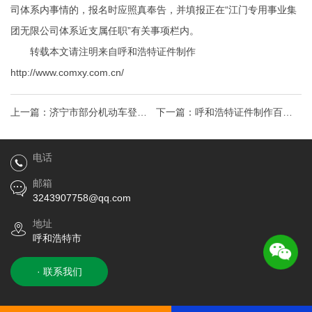
司体系内事情的，报名时应照真奉告，并填报正在“江门专用事业集
团无限公司体系近支属任职”有关事项栏内。
转载本文请注明来自呼和浩特证件制作
http://www.comxy.com.cn/
上一篇：
济宁市部分机动车登记
下一篇：
呼和浩特证件制作百年
证书、号牌、行驶证作废
见证百年大学首批毕业证书回归
电话
母校
邮箱
3243907758@qq.com
地址
呼和浩特市
· 联系我们