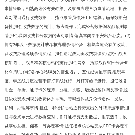
事情经验，相熟高速公有关政策、及收费办理各项事情流程。担任
查对逐日通行收费数据，、指点票管员作好工班结算，确保数据完
备性;担任收费数据的统计、报表造作，完成经营数据阐发战预测事
情;担任联网收费装分数据的查对事情;落真本岗亭平安出产职责。(2)
拥有2年以上数据统计或考核办理事情经验，相熟高速公有关政策、
及收费办理各项事情流程。担任造定战完美收费功课流程文件战查
核轨造，、战查核各核心站的施行;担任网络、拾掇战保管部分营业
材料;帮助作好各核心站职员的营业培训、查核战调配事情;组织年
度、季度战月度经营事情打算战施行，对打算施行进行、担任段备
用金、单据、通行卡的统筹、办理、挑唆、增减战运作阐发事情;担
任段收费系列职员收费体系号码、暗码造作及身份卡造作、发放、
核销、办理等事情;担任、和谐核心站通行费支出的外聘押运事情;担
任与盘点单元进行数据查对，作好通行费支出数据、报表造作，以
及零钞兑换、储蓄、等办理事情;担任指点核心站完成CPC卡办理平