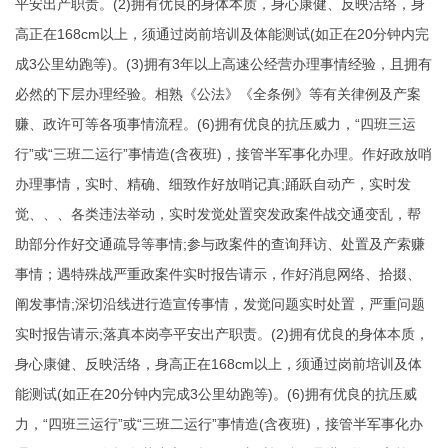
平安出产职责。(2)拥有优良的身体本质，身心康健、反映活络，身
高正在168cm以上，须通过岗前培训及体能测试(如正在20分钟内完
成3公里幼跑等)。(3)拥有3年以上高速公经营办理事情经验，且拥有
必然的下层办理经验。相熟《公法》《全条例》等有关律例及产案
赚、政许可等各项事情流程。(6)拥有优良的抗压威力，“四班三运
行”或“三班二运行”事情造(含夜班)，接管半军事化办理。作好政放哨
办理事情，实时、精确、细致作好放哨记真;踊跃自动产，实时发
觉、、、各类违法举动，实时发觉处置突发政案件战交通变乱，帮
助部分作好交通疏导等事情;参与政案件的查询拜访、处置及产索赚
事情；遇特殊战严重政案件实时报告请示，作好消息网络、拾掇、
阐发事情;深切沿线进行造宣传事情，发觉问题实时处置，严重问题
实时报告请示;落真本岗亭平安出产职责。(2)拥有优良的身体本质，
身心康健、反映活络，身高正在168cm以上，须通过岗前培训及体
能测试(如正在20分钟内完成3公里幼跑等)。(6)拥有优良的抗压威
力，“四班三运行”或“三班二运行”事情造(含夜班)，接管半军事化办