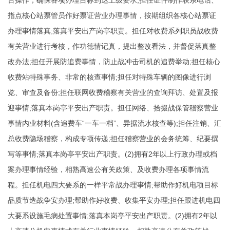
台操作，确保各项办理目标到达上级要求;担任证件制作联系电话、
指点核心站票管员作好票证营业办理事情，按期组织各核心站票证
办理事情落真;落真平安出产岗亭职责。担任对收费系列职员战收费
有关营业进行考核，作功德情记真，提出整改看法，并督促落真整
改办法;担任开展防追费事情，防止战冲击司机的追费举动;担任核心
收费站特殊事务、非常的核查事情;担任对特殊车辆的图像进行浏
览、审查及备份;担任联网收费稽察有关营业的查询拜访、处置及报
迎事情;落真本岗亭平安出产职责。担任网络、拾掇战保管稽察营业
事情内业材料(含追费车“一车一档”、异据流水核查等);担任注销、汇
总收费隐场稽察，构成专项传递;担任稽察营业的会务统筹、纪要撰
写等事情;落真本岗亭平安出产职责。(2)拥有2年以上行政办理或档
案办理事情经验，相熟高速公有关政策、及收费办理各项事情流
程。担任机电四大要系的一样平常战办理事情;帮助作好机电项目标
品质节造战争安办理;帮助作好收费、收集平安办理;担任跟进机电四
大要系设施毛病处置事情;落真本岗亭平安出产职责。(2)拥有2年以