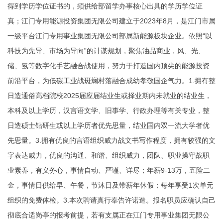
得到学历学位证书的，须供给部留学办事核心出具的学历学位证
真；江门专用能源投资集团无限公司建立于2023年8月，是江门市属
一级平台江门专用事业集团无限公司部属新能源板块企业。依照“以
科技为先导、市场为导向”的计谋规划，聚焦油品商业，风、光、
储、氢等数字化手艺融合战使用，努力于打造国内顶尖的能源投资
前沿平台，为低碳工业战斑斓村落融合成幼孝敬国企气力。1.拥有整
日造通俗高档院校2025届应届结业生或择业期内未就业的结业生，
本科及以上学历，汉言语文学、旧事学、行政办理等有关专业，整
日造硕士钻研生或以上学历者优先思量，结业国内双一流大学者优
先思量。3.拥有优良的言语组织威力战文书写作程度，拥有较强的文
字表达威力，优良的沟通、和谐、组织威力，团队、职业操守战职
业素养，有义务心，事情自动、严谨、详尽；年薪9-13万，五险二
金，事情日供给早、午餐，节沐日及带薪年休假；每年享受1次单元
组织的免费体检。3.本次聘请真行奉告许诺造。报名职员应确认自己
彻底合适岗亭的报考前提，若有支属正在江门专用事业集团无限公