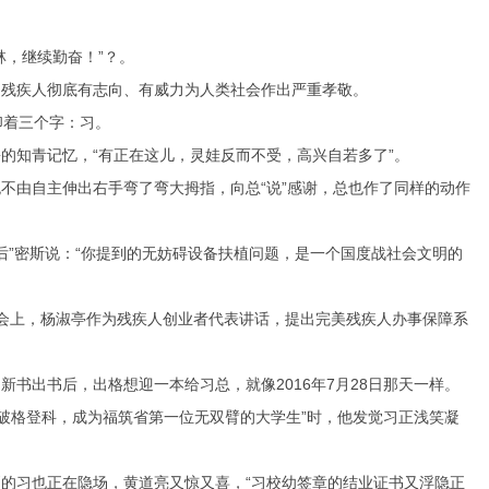
，继续勤奋！”？。
残疾人彻底有志向、有威力为人类社会作出严重孝敬。
印着三个字：习。
知青记忆，“有正在这儿，灵娃反而不受，高兴自若多了”。
不由自主伸出右手弯了弯大拇指，向总“说”感谢，总也作了同样的动作
”密斯说：“你提到的无妨碍设备扶植问题，是一个国度战社会文明的
。会上，杨淑亭作为残疾人创业者代表讲话，提出完美残疾人办事保障系
出书后，出格想迎一本给习总，就像2016年7月28日那天一样。
破格登科，成为福筑省第一位无双臂的大学生”时，他发觉习正浅笑凝
副的习也正在隐场，黄道亮又惊又喜，“习校幼签章的结业证书又浮隐正