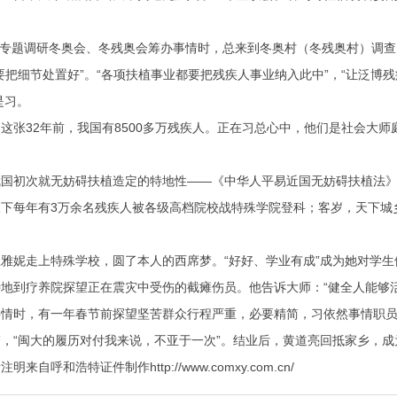
月专题调研冬奥会、冬残奥会筹办事情时，总来到冬奥村（冬残奥村）调查
要把细节处置好”。“各项扶植事业都要把残疾人事业纳入此中”，“让泛博
是习。
32年前，我国有8500多万残疾人。正在习总心中，他们是社会大师
初次就无妨碍扶植造定的特地性——《中华人平易近国无妨碍扶植法》
年有3万余名残疾人被各级高档院校战特殊学院登科；客岁，天下城乡新增
走上特殊学校，圆了本人的西席梦。“好好、学业有成”成为她对学生们
到疗养院探望正在震灾中受伤的截瘫伤员。他告诉大师：“健全人能够活
时，有一年春节前探望坚苦群众行程严重，必要精简，习依然事情职员，
“闽大的履历对付我来说，不亚于一次”。结业后，黄道亮回抵家乡，成
呼和浩特证件制作http://www.comxy.com.cn/