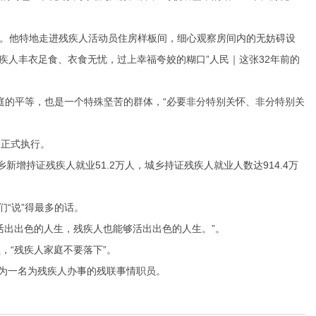
。他特地走进残疾人活动员住房样板间，细心观察房间内的无妨碍设
残疾人丰衣足食、衣食无忧，过上幸福夸姣的糊口”人民｜这张32年前的
庭的平等，也是一个特殊坚苦的群体，“必要非分特别关怀、非分特别关
正式执行。
持证残疾人就业51.2万人，城乡持证残疾人就业人数达914.4万
“说”得最多的话。
出出色的人生，残疾人也能够活出出色的人生。”。
“残疾人家庭不要落下”。
为一名为残疾人办事的残联事情职员。