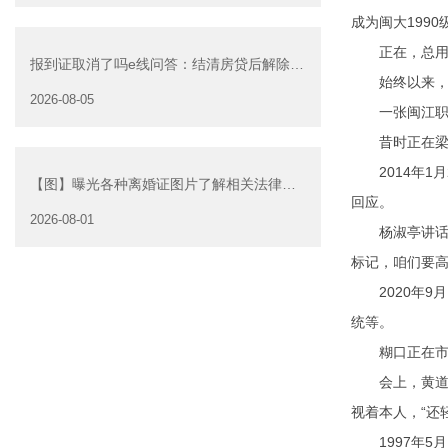
成为闽大199
正在，总用双
报到证取消了吗e线问答：结清房贷后解除抵
始终以来，习
押是否可以委托他人办
2026-08-05
一张闽江职业
昔时正在梁家
2014年1月
【图】曝光各种离婚证图片了解相关法律走
回应。
正确离婚道路
2026-08-01
杨淑亭讲话时，
标记，咱们要高
2020年9月
统等。
糊口正在市截瘫
会上，黄道亮作
视着本人，“还
1997年5月