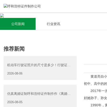
公司新闻
行业资讯
关于我们
新闻资讯
集研发，设计，制造，安装于一体，多元化的定制需求，为上
全自动流水线规模化生产，准时按期交货，年生产能力超过
推荐新闻
千家企业提供过专业定制服务！
40W万方米以上，拥有遍布全国的商务合作伙伴和较为完善的
经营渠道。
机动车行驶证照片的尺寸是多少！行驶证照
查看详情
片大小
2026-08-06
查看详情
黄道亮自小有
初中、高中的
2017年一
仿真离婚证制呼和浩特证件制作作《离婚证
好她孙子、孙
明书》可以在网上办
2026-08-05
1990年，