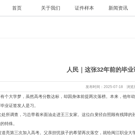
首页
关于我们
证件样本
新闻资讯
公司新闻
公司简介
人民｜这张32年前的毕
行业资讯
发布时间：2025-07-18 浏览
个大学梦，虽然高考分数达标，却因身体前提两次落榜。本来，他年幼
的毕业证签发人是习。
次处所调查，习总带着米面油走进王三女家。这位白叟径自照顾有残障的
女的特殊。
黄道亮第三次加入高考。父亲担忧孩子的希望再次落空，就给闽江职业大