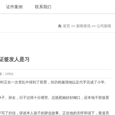
证件案例
联系我们
首页
>>
新闻资讯
>>
公司新闻
业证签发人是习
量：149次
时正在一次变乱中得到了双臂，但仍然顽强地以足代手完成了小学、
孙子、孙女，日子过得十分艰苦。总抚慰她好好糊口，还本地干部放置
学写了封信，讲述本人孩子的肄业故事。正在他的关怀和谐下，黄道亮