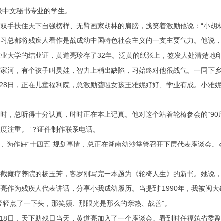
0级中文秘书专业的学生。
手扶住天下自强榜样、无臂画家胡林的肩膀，浅笑着激励他说：“小胡林
总都将残疾人看作是战成幼中国特色社会主义的一支主要气力。他说，
大学的结业证，黄道亮珍存了32年。泛黄的纸张上，签发人处清楚地
河，有个孩子叫灵娃，智力上稍出缺陷，习始终对他很战气。一同下乡的
28日，正在儿童福利院，总激励聋哑女孩王雅妮好好、学业有成。小雅妮
总听得十分认真，时时正在本上记真。他对这个站着轮椅参会的“90后
度注重。”？证件制作联系电话。
，为作好“十四五”规划事情，总正在湖南幼沙掌管召开下层代表座谈会
疗养院的杨玉芳，客岁刚写完一本题为《轮椅人生》的新书。她说，新书
为残疾人代表讲话，分享小我成幼履历。当提到“1990年，我被闽大
轻轻点了一下头，那笑颜、那眼光是那么的亲热、战善”。
18日，天下助残日当天，黄道亮加入了一个座谈会。看到时任福筑省委