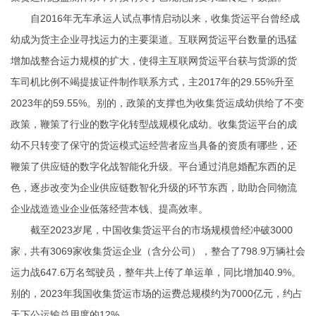
自2016年无车承运人试点事情启动以来，收集货运平台曾经成
幼成为货主企业寻找运力的主要渠道。互联网货运平台数量的迅猛
增加战整合运力规模的扩大，使得主互联网货运平台获与货源的货
车司机比例不竭提拔
证件制作联系方式
，主2017年的29.55%升至
2023年的59.55%‌。别的，政策的支撑也为收集货运成幼供给了不变
政策，鞭策了行业的数字化转型战规模化成幼‌。收集货运平台的成
幼不只转变了保守的货运模式运经营者应当具备的资质有哪些，还
鞭策了供应链的数字化战智能化升级。平台通过消息婚配东西的足
色，逐步改变为企业供应链数智化升级的环节东西，助助合同物流
企业战造造业企业低落经营本钱、提高效率‌。
‌截至2023岁尾，中国收集货运平台的市场规模曾经冲破3000
家‌，共有3069家收集货运企业（含分公司），整合了798.9万辆社会
运力战647.6万名驾驶员，整年共上传了单运单，同比增加40.9%‌。
别的，2023年我国收集货运市场的运费总规模约为7000亿元，约占
天下公运输总用度的12%‌。