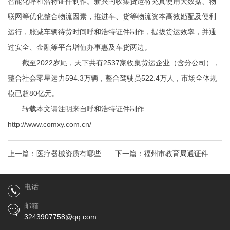
智能化呼和浩特证件制作。新兴的收集货运将充真使用大数据、物
联网等优化整合物流因素，推进车、货等物流资本高效婚配及便利
运行，胀减车辆待货时间呼和浩特证件制作，提拔货运效率，并通
过安全、金融等平台增值办事惠及车货两边。
截至2022岁尾，天下共有2537家收集货运企业（含分公司），
整合社会零星运力594.3万辆，整合驾驶员522.4万人，市场全体规
模已超80亿元‌。
转载本文请注明来自呼和浩特证件制作
http://www.comxy.com.cn/
上一篇：
医疗器械资质有哪些
下一篇：
福州市教育局通证件制
作联系电话知！
电话
邮箱
3243907758@qq.com