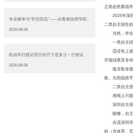
之前必然要战
2025年深圳
专业爆单与“学历回流”——从鲁南技师学院透
二类自主招生的
视技能社会的深层转
2026-08-06
当然，学生中
一类自主招生
③没有上述获
机动车行驶证照片的尺寸是多少！行驶证照
开端伐查其专
片大小
2026-08-06
蕴含取舍题、
集。头部战抢
二类自主招生
准绳上只能加
深圳自主招生
能够，自主招
合适深圳市中
科（含体育、