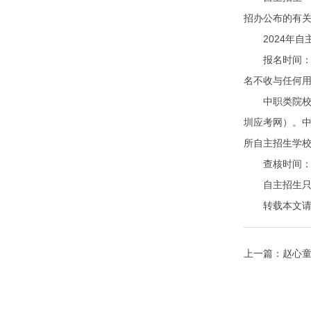
招办公布的有
2024年自主
报名时间：自主
名不收与任何
中职类院校自
圳应考网）。中
所自主招生学
查核时间：所有
自主招生只能
转载本文请注明来自
上一篇：
赵心