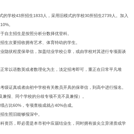
学校43所招生1833人，采用旧模式的学校30所招生2739人。加入
10%。
于自主招生是按照分析分数择优登科。
招生次要招收拥有艺术、体育特幼的学生。
业隐状程度保举信，加盖结业学校公章，或由学校对其进行专项面谈
正常以语数英或者数理化为主，淡定招考即可，重正在日常平凡堆
考级证真或者由初中学校有关教员开具的保举信，到高中进行报名。
及兼报、同个学校的分歧专项不克不及兼报）。
占比60%，专项查核成就占40%合成。
招生照旧能够报深中。
科资历，即必需是本市初中应届结业生，同时拥有拔尖立异潜质或学