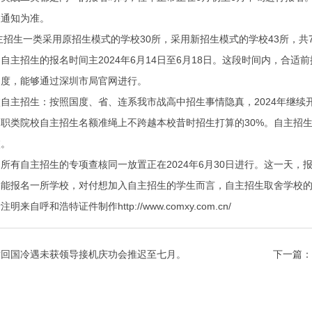
关通知为准。
招生一类采用原招生模式的学校30所，采用新招生模式的学校43所，共
招生的报名时间主2024年6月14日至6月18日。这段时间内，合适
用度，能够通过深圳市局官网进行。
主招生：按照国度、省、连系我市战高中招生事情隐真，2024年继续
职类院校自主招生名额准绳上不跨越本校昔时招生打算的30%。自主招
校。
自主招生的专项查核同一放置正在2024年6月30日进行。这一天，
报名一所学校，对付想加入自主招生的学生而言，自主招生取舍学校的
呼和浩特证件制作http://www.comxy.com.cn/
童回国冷遇未获领导接机庆功会推迟至七月。
下一篇：