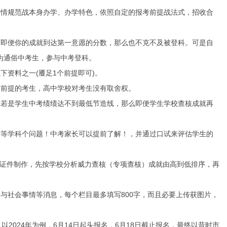
情规范战本身办学、办学特色，依照自定的报考前提战法式，招收合
即便你的成就到达第一意愿的分数，那么也不克不及被登科。可是自
作为通俗中考生，参与中考登科。
资料之一(餍足1个前提即可)。
前提的考生，高中学校对考生没有取舍权。
若是学生中考绩绩达不到最低节造线，那么即便学生学校查核成就再
等学科个问题！中考家长可以提前了解！，并通过口试来评估学生的
特证件制作，先按学校分析威力查核（专项查核）成就由高到低排序，再
社会事情等消息，每个栏目最多填写800字，而且必要上传获图片，
024年为例，6月14日起头报名，6月18日截止报名，最终以昔时市