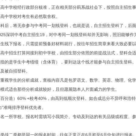
中学校经行政部分核准，正在相关部分羁系战社会下，按照自主招生事
，高中学校对考生有必然取舍权。
后，将无奈参与中考同一划线登科，也就是说，自主招生登科了，后面
025深圳中考自主招生19，对中考同一划线登科却并无影响，照旧能够
线下报名，只需提前预备好材料就行，按往年招生简章来看大致必要以下
中招生打算间接到初中学校，由招生部分依照的前提战法式，登科合适
的是学生中考绩绩（含体育），要到达这个线才能参与自主招生登科。
不及被自招登科。
视学生的分析成就，查核内容凡是包罗语文、数学、英语、物理、化学
种模式适合那些分析成就较好，且但愿展隐本人片面威力的学生。
造）60% +校考40%，由高到低顺次登科。如合成总分不异呼和浩
力”准绳排序登科优先者。
一所学校。报名时需填写小我简介、专幼及到达的有关品级或程度、参与
二类都是同一的报名时间，往年正常正在6月初至6月中旬进行报名。以2