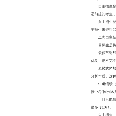
自主招生是高
适前提的考生
自主招生登科
主招生未登科2
二类自主招生
目标生是将高
最低节造线指
优良，也不克
原模式愈加重
分析本质。这
中考绩绩（百分
按中考“同分比
，且只能报名
最多传10张。
自主招生一类战