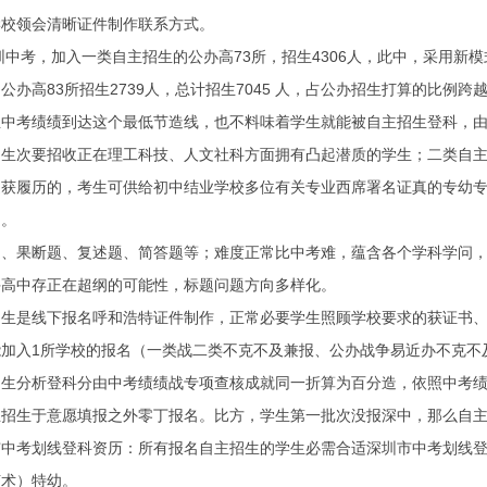
学校领会清晰证件制作联系方式。
中考，加入一类自主招生的公办高73所，招生4306人，此中，采用新模式的
公办高83所招生2739人，总计招生7045 人，占公办招生打算的比例跨越
考绩绩到达这个最低节造线，也不料味着学生就能被自主招生登科，由
次要招收正在理工科技、人文社科方面拥有凸起潜质的学生；二类自主
履历的，考生可供给初中结业学校多位有关专业西席署名证真的专幼专
幼。
果断题、复述题、简答题等；难度正常比中考难，蕴含各个学科学问，
手高中存正在超纲的可能性，标题问题方向多样化。
是线下报名呼和浩特证件制作，正常必要学生照顾学校要求的获证书、
入1所学校的报名（一类战二类不克不及兼报、公办战争易近办不克不
分析登科分由中考绩绩战专项查核成就同一折算为百分造，依照中考绩绩
生于意愿填报之外零丁报名。比方，学生第一批次没报深中，那么自主
考划线登科资历：所有报名自主招生的学生必需合适深圳市中考划线登
艺术）特幼。