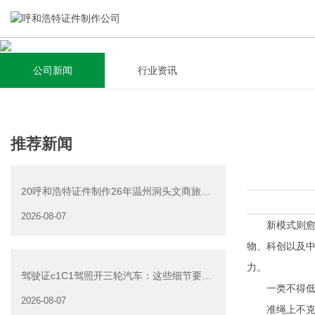
公司新闻
行业资讯
关于我们
新闻资讯
集研发，设计，制造，安装于一体，多元化的定制需求，为上
全自动流水线规模化生产，准时按期交货，年生产能力超过
推荐新闻
千家企业提供过专业定制服务！
40W万方米以上，拥有遍布全国的商务合作伙伴和较为完善的
经营渠道。
20呼和浩特证件制作26年温州洞头文商旅游
查看详情
产业发展有限公司公
2026-08-07
查看详情
新模式则愈加
物、科创以及
力。
驾驶证c1C1驾照开三轮汽车：这些细节要注
一类不得低于
意
2026-08-07
准绳上不克不