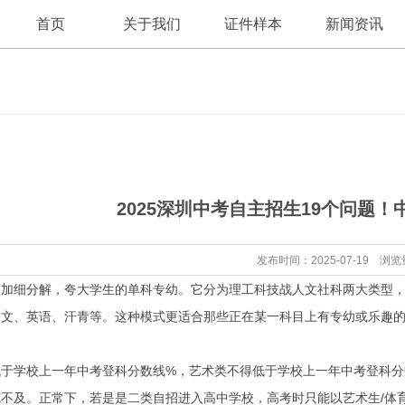
首页
关于我们
证件样本
新闻资讯
公司新闻
公司简介
2025深圳中考自主招生19个问题
行业资讯
发布时间：2025-07-19 浏览
细分解，夸大学生的单科专幼。它分为理工科技战人文社科两大类型，
中文、英语、汗青等。这种模式更适合那些正在某一科目上有专幼或乐趣
学校上一年中考登科分数线%，艺术类不得低于学校上一年中考登科分数线
及。正常下，若是是二类自招进入高中学校，高考时只能以艺术生/体育