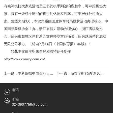
有候补棋协大家或活动员证书的棋手到达响应胜率，可申报棋协大
家。持有一级棋士证书的棋手到达响应胜率，可申报候补棋协大
家。角逐为期3天，本次角逐由国度体育总局棋牌活动办理核心、中
国国际象棋协会主办，浙江省智力活动办理核心、浙江省棋类协
会、绍兴市越城区体育总会支撑师赛首站揭幕，绍兴越纬体育成幼
无限公司承办。（转自7月14日《中国体育报》06版）！
转载本文请注明来自呼和浩特证件制作
http://www.comxy.com.cn/
上一篇：
本科综招中国石油大学
下一篇：
做数字时代的“造风
（华东）本科综招120人
者”——惠普助力盛大印刷加速数
电话
字化转型步伐
邮箱
3243907758@qq.com