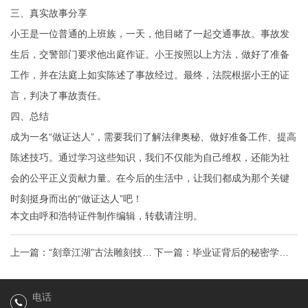
三、真实故事分享
小王是一位普通的上班族，一天，他目睹了一起交通事故。事故发
生后，交警部门要求他出庭作证。小王按照以上方法，做好了准备
工作，并在法庭上如实陈述了事故经过。最终，法院根据小王的证
言，判决了事故责任。
四、总结
成为一名“做证达人”，需要我们了解法律奥秘、做好准备工作、提高
陈述技巧。通过学习这些知识，我们不仅能为自己维权，还能为社
会的公平正义贡献力量。在今后的生活中，让我们都成为那个关键
时刻挺身而出的“做证达人”吧！
本文由
呼和浩特证件制作
编辑，转载请注明。
上一篇：
“刻章江湖”古法雕刻技艺
下一篇：
毕业证背后的秘密学历
与现代需求的完美融合
认证的奥秘与未来趋势
电话