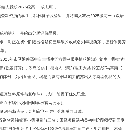
入我校2025级高一“成志班”。
登科资历的学生，我校将予以登科，并将编入我校2025级高一（双语
成幼潜力，并给出分析评价品级。
求，对正在初中阶段出格是初三年级的成就名列年级前茅，德智体美劳
名单。
25年市区通俗高中自主招生等方案申报事情的通知》文件，我校“杰
强基打算) ，依靠省锡中“胡雨人书院” (理工大类书院)战“冯其庸书
指点的体例，为培育善良、聪慧而富有创举威力的杰出人才奠基优良的人
证真资料原件与复印件），划一前提下优先思量。
正在省锡中校园网即学校官网公示(。
阶段分析表示，对初审学生进行分析威力口试。
到省级锦标赛小我项目前三名；田径项目活动员初中阶段须得到国度
乓球项目活动员初中阶段得到省级锦标赛单项前三名；射击项目（不含