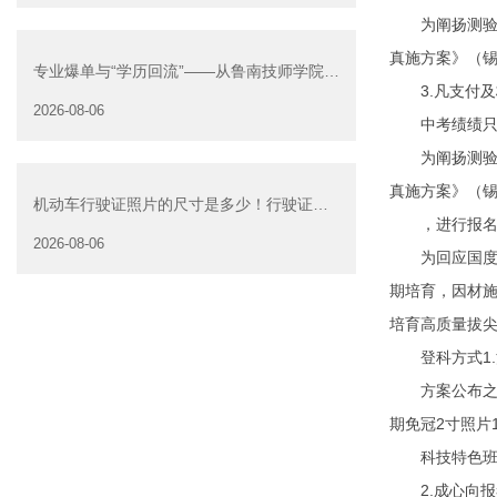
为阐扬测验招
真施方案》（锡
专业爆单与“学历回流”——从鲁南技师学院透
3.凡支付及
视技能社会的深层转
2026-08-06
中考绩绩只需不
为阐扬测验招
真施方案》（锡
机动车行驶证照片的尺寸是多少！行驶证照
，进行报名。
片大小
2026-08-06
为回应国度对
期培育，因材
培育高质量拔
登科方式1.
方案公布之日
期免冠2寸照片
科技特色班报
2.成心向报考