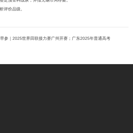
签定预登科战谈，并报无锡市局存案。
析评价品级。
早参｜2025世界田联接力赛广州开赛；广东2025年普通高考