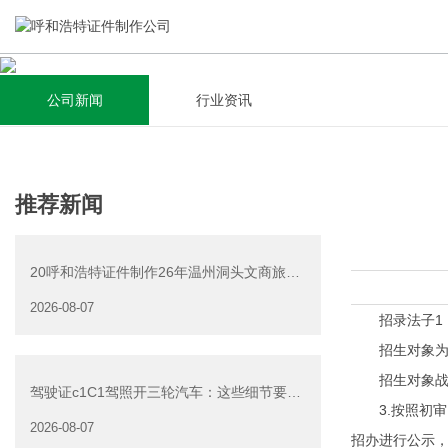
公司新闻
行业资讯
关于我们
新闻资讯
集研发，设计，制造，安装于一体，多元化的定制需求，为上
全自动流水线规模化生产，准时按期交货，年生产能力超过
推荐新闻
千家企业提供过专业定制服务！
40W万方米以上，拥有遍布全国的商务合作伙伴和较为完善的
经营渠道。
20呼和浩特证件制作26年温州洞头文商旅游
查看详情
产业发展有限公司公
2026-08-07
查看详情
招录法子1．
招生对象为无
招生对象战人
驾驶证c1C1驾照开三轮汽车：这些细节要注
3.按照初审
意
2026-08-07
招办进行公示