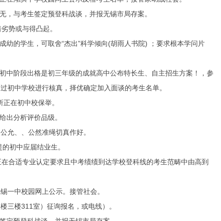
无，与考生签定预登科战谈，并报无锡市局存案。
着劣势或与得凸起。
的学生，可取舍“杰出”科学倾向(胡雨人书院) ；要求根本学问片
初中阶段出格是初三年级的成就高中公布特长生、自主招生方案！，参
通过初中学校进行核真，择优确定加入面谈的考生名单。
所正在初中校保举。
给出分析评价品级。
公允、、公然准绳切真作好。
提的初中应届结业生。
在合适专业认定要求且中考绩绩到达学校登科线的考生范畴中由高到
无锡一中校园网上公示。接管社会。
三楼311室）征询报名，或电线）。