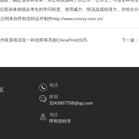
成就，确定预登科名单，并正在校园网予以公示，公示无，与预登科考生
过面谈体例领会考生的学问程度、使用威力、情况战成幼潜力，并给出分
呼和浩特证件制作http://www.comxy.com.cn/
作联系电话至一科技即将亮相ChinaPrint2025
下一篇：
电话
航
邮箱
3243907758@qq.com
地址
呼和浩特市