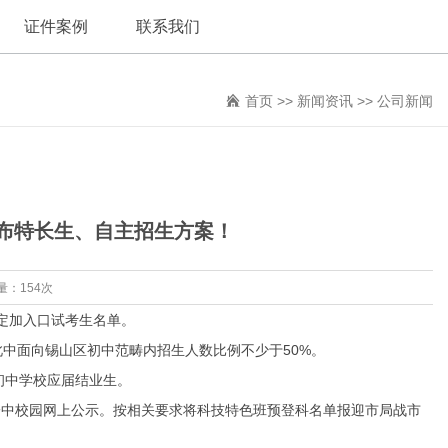
证件案例
联系我们
首页
>>
新闻资讯
>>
公司新闻
布特长生、自主招生方案！
量：154次
定加入口试考生名单。
中面向锡山区初中范畴内招生人数比例不少于50%。
初中学校应届结业生。
一中校园网上公示。按相关要求将科技特色班预登科名单报迎市局战市