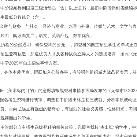
初中阶段须得到国度二级活动员（含）以上证书，且初中阶段得到省级锦
配生最低分数线分（含）。
融与财务、与社会、经济与商业、办理与外事、传媒与艺术、文学与言语
问片面，阅读面宽广，语文、英语凸起，数学优良。
生历程的公然通明，确保登科的公允、，拟登科的自主招生学生名单均正
登科轨造，加速优良人才及各种拔尖立异人才的选拔培育，按照《无锡市深
中学2025年自主招生事情方案。
，身体本质优良，踊跃加入公益办事，有较强的组织威力战凸起表示，获
（美术标的目的）的意愿填报战登科事情参照局发布的《无锡市区202
报名考生资料进行初审，调查初中阶段出格是初三成就、分析本质成幼
证
、志向弘远且有强烈的猎奇心，有强烈的社会义务感，性格阳光，习惯
后脱颖而出的学生。
部分自主招生选拔登科的相关政策，凡报考我校“杰出班”的学生，中考
专业加试竣事后，并将得到及格证的考生名单正在时间内市，经市审核后