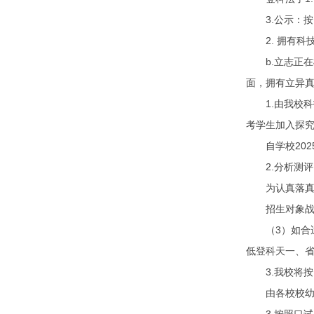
3.公示：按
2. 拥有科
b.立志正在根
面，拥有立异
1.由我校科
考学生加入探
自学校2025
2.分析测评
为认真落真市
招生对象战人
（3）如合适
低登科天一、
3.我校将按
由各校校幼、