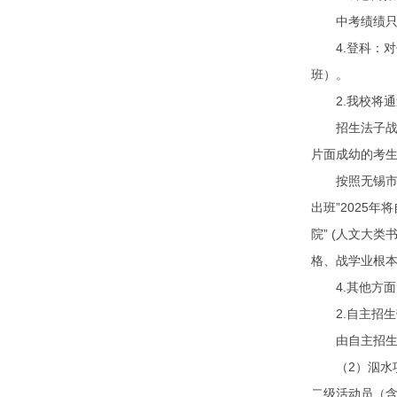
中考绩绩只需不
4.登科：对付
班）。
2.我校将通
招生法子战招
片面成幼的考
按照无锡市委
出班”2025
院” (人文大
格、战学业根
4.其他方面
2.自主招生
由自主招生事
（2）泅水项
二级活动员（