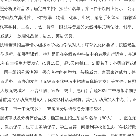
照分析测评品级，确定自主招生预登科名单，并正在予以网上公示，公示
技专幼战立异潜质，正在数学、物理、化学、生物、消息手艺等科目有较
本学科、工程、手艺、资料、能源等普遍的天然科学范畴钻研、创举、成幼
真践威力，数理化凸起，语文、英语优良。
技特色班招生事情小组按照学校办学战对人才培育的总体要求，按照考生
究型课程、拓展型课程、特别是正在各级各种科技中的表示进行调查，并
年自主招生方案发布（5月13日）起3天内截止。2.报名子：小我自荐或
：同一组织分析测评，领会考生的创举力、头脑威力、言语表达威力，并
委办、市办印发的《无锡市深化中考中招轨造真施方案》等文件，依照
数无锡城区（不含江阴、宜兴、锡山、惠山）合适2025年中考报名前
前提的活动员跨越5人，优先登科活动健将。其他活动员加入中考后，正
省锡中、市一中无锡多所，末尾同分以语数总分排序登科。
照初审以及分析评价品级，确定自主招生预登科名单（90人），并正在
教员保举，也可由家幼保举、学生自荐，间接到学校招生办（学校行政楼