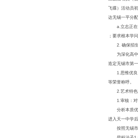
飞碟）活动员
达无锡一平分
a.立志正在金
；要求根本学
2. 确保招
为深化高中招生
造定无锡市第一
1.思惟优良
等荣誉称呼。
2.艺术特色班
1.审核：对
分析本质优良
进入天一中学
按照无锡市主管
登科法子1.