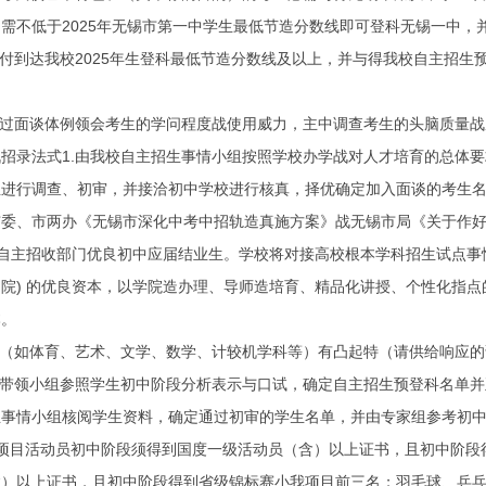
低于2025年无锡市第一中学生最低节造分数线即可登科无锡一中，并编
到达我校2025年生登科最低节造分数线及以上，并与得我校自主招生预
过面谈体例领会考生的学问程度战使用威力，主中调查考生的头脑质量战
录法式1.由我校自主招生事情小组按照学校办学战对人才培育的总体要
生进行调查、初审，并接洽初中学校进行核真，择优确定加入面谈的考生
、市两办《无锡市深化中考中招轨造真施方案》战无锡市局《关于作好20
年将自主招收部门优良初中应届结业生。学校将对接高校根本学科招生试点事情 (
类书院) 的优良资本，以学院造办理、导师造培育、精品化讲授、个性化
本。
（如体育、艺术、文学、数学、计较机学科等）有凸起特（请供给响应的
带领小组参照学生初中阶段分析表示与口试，确定自主招生预登科名单并
情小组核阅学生资料，确定通过初审的学生名单，并由专家组参考初中
目活动员初中阶段须得到国度一级活动员（含）以上证书，且初中阶段得
含）以上证书，且初中阶段得到省级锦标赛小我项目前三名；羽毛球、乒