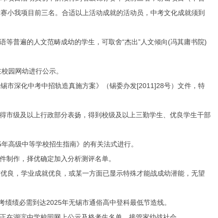
标赛小我项目前三名。合适以上活动成就的活动员，中考文化成就须到
等普遍的人文范畴成幼的学生，可取舍“杰出”人文倾向(冯其庸书院)
在校园网幼进行公示。
化中考中招轨造真施方案》（锡委办发[2011]28号）文件，特
得市级及以上行政部分表扬，得到校级及以上三勤学生、优良学生干部
5年高级中等学校招生指南》的有关法式进行。
件制作
，择优确定加入分析测评名单。
优良，学业成就优良，或某一方面已显示特殊才能战成幼潜能，无望
绩绩必需到达2025年无锡市通俗高中登科最低节造线。
正在湖滨中学校园网上公示及格考生名单，接管家幼战社会。