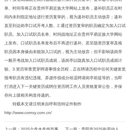
单、时间等将正在贵州平易近族大学网站上发布，递补职员正在时
间内未到指定地址进行资历复审的，视为递补职员主动放弃；递补
直至到达岗亭口试开考人数。2.通过资历复审的职员确定为加入口试
职员。加入口试职员名单、时间战地址正在贵州平易近族大学网站
上发布。口试职员名单发布后不再进行递补。若呈隐资历复审及格
职员因本身缘由未能加入口试的，视为主动放弃；但不影响该岗亭
一般开考战加入口试职员成就，该岗亭以隐真加入口试职员成就计
较。3.资历审查贯穿聘请事情全历程，正在聘请历程中任何关键发觉
报考职员有违纪违规、弄虚作假或分歧适聘请岗亭前提等的，当即
打消进入下一关键资历或聘任资历聘工作人员资格复审公告，并保
存向上级相关构造传递的。
转载本文请注明来自呼和浩特证件制作
http://www.comxy.com.cn/
上一篇：
2025六盘水盘州市事业
下一篇：
贵阳市2025年劳动人事