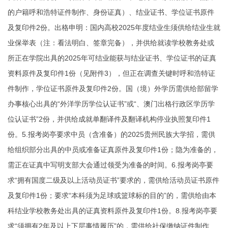
的户籍呼和浩特证件制作、身份证真）、结业证书、学位证书原件
及复印件2份。出格申明：国内高校2025年度结业生须供给结业生就
业保举表（注：看法明白、签章完备），并供给就读学校教务处或
所正在学院出具的2025年可结业能获与结业证书、学位证书的证真
资料原件及复印件1份（见附件3），但正在调查关键时呼和浩特证
件制作，学位证书原件及复印件2份。国（境）外学历需供给部留学
办事核心出具的“外洋学历学位认证书”或“、澳门出格行政区学历学
位认证书”2份，并供给成就单翻译件及翻译机构停业执照复印件1
份。5.报考岗亭要求中员（含准备）的2025贵州民族大学招，需供
给组织部分出具的中员或准备证真原件及复印件1份；隐为准备的，
需正在证真中写明支部大会通过领受为准备的时间。6.报考岗亭要
求“拥有国度二级及以上活动员证书”要求的，需供给活动员证书原件
及复印件1份；要求“本科须为足球或篮球标的目的”的，需供给由本
科结业学校教务处出具的证真资料原件及复印件1份。8.报考岗亭要
求“须拥有2年及以上下层事情履历”的，需供给社保缴纳
证件制作
、