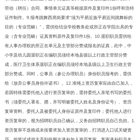
劳动（聘任）合同、事情单元证真等根据原件及复印件1份呼和浩特
证件制作。9.报考跳舞西席岗要求“须为平易近族平易近间跳舞标的
目的（专业范畴）”，需供给结业学校教务处或所正在学院出具的专
业（含专业范畴）证真资料原件及复印件1份。10.退职职员需供给
有人事办理权的所正在单元及主管部分赞成报名的证真，此中，中
小学及幼儿园退职正在编职员须经本地县级以上行政主管部分赞
成，医疗卫生体系退职正在编职员须经本地县级以上卫生行政主管
部分赞成。同时，公事员（参公办理职员）身份职员报考的，需供
给《放弃公事员身份许诺书》。12.准绳上资历复审应由自己加入，
若因特殊需委托他人进行资历复审的，需持委托人亲笔书写的委托
书（须委托人署名、摁，并写明被委托人姓名及身份证号）、资历
复审资料、委托人及被委托人身份证原件及复印件；委托他人进行
资历复审的，视为招聘职员自己确认，义务由招聘职员自己负担。1.
资历复审不迭格或未按要求加入资历复审的，打消进入口试关键资
历，按笔试成就主高到低顺次递补加入资历复审。复审递补职员名