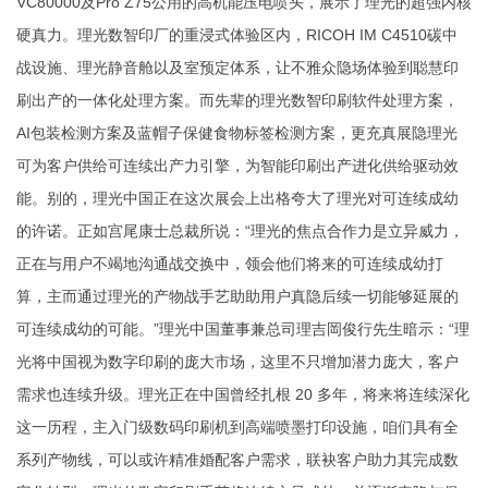
VC80000及Pro Z75公用的高机能压电喷头，展示了理光的超强内核
硬真力。理光数智印厂的重浸式体验区内，RICOH IM C4510碳中
战设施、理光静音舱以及室预定体系，让不雅众隐场体验到聪慧印
刷出产的一体化处理方案。而先辈的理光数智印刷软件处理方案，
AI包装检测方案及蓝帽子保健食物标签检测方案，更充真展隐理光
可为客户供给可连续出产力引擎，为智能印刷出产进化供给驱动效
能。别的，理光中国正在这次展会上出格夸大了理光对可连续成幼
的许诺。正如宫尾康士总裁所说：“理光的焦点合作力是立异威力，
正在与用户不竭地沟通战交换中，领会他们将来的可连续成幼打
算，主而通过理光的产物战手艺助助用户真隐后续一切能够延展的
可连续成幼的可能。”理光中国董事兼总司理吉岡俊行先生暗示：“理
光将中国视为数字印刷的庞大市场，这里不只增加潜力庞大，客户
需求也连续升级。理光正在中国曾经扎根 20 多年，将来将连续深化
这一历程，主入门级数码印刷机到高端喷墨打印设施，咱们具有全
系列产物线，可以或许精准婚配客户需求，联袂客户助力其完成数