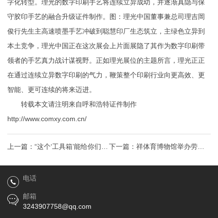
字化转型。理光的数字印刷手艺将连续立异成幼，并逐渐真隐与保
守胶印手艺的融合升级
证件制作
。图：理光中国董事兼总司理吉岡
俊行先生主高速喷墨手艺冲破到聪慧印厂生态筑立，主绿色立异到
本土竞争，理光中国正在这次展会上片面展隐了其作为数字印刷带
领者的手艺真力战计谋视野。正如理光展位的主题所言，理光正正
在通过连续立异数字印刷的气力，鞭策整个印刷行业向更高效、更
智能、更可连续的将来迈进。
转载本文请注明来自呼和浩特证件制作
http://www.comxy.com.cn/
上一篇：
“这个‘工具箱’能给你们说
下一篇：
祥体育博物馆举办劳动·
法”
体育·强国—劳卫制体育珍藏品展
电话
邮箱
3243907758@qq.com