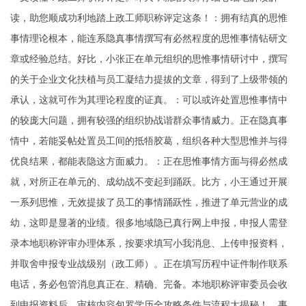
读，助您顺成功利地踏上政工师职称评定这条！：拥有结真的思惟
事情理论根本，能连系隐真事情撰写有必然程度的思惟事情钻研文
章或经验总结。好比，小张正在单元组织的思惟事情研讨中，撰写
的关于企业文化扶植与员工凝结力提拔的文章，得到了上级带领的
承认，这就可作为其理论程度的证真。：可以或许处置思惟事情中
的较庞大问题，拥有较强的组织协战谐群众事情威力。正在隐真事
情中，若能妥帖处置员工间的抵牾胶葛，组织各种大型思惟并与得
优良结果，都能表隐这方面威力。：正在思惟事情方面与得必然成
就，对所正在单元的、成幼战不变起到踊跃。比方，小王通过开展
一系列思惟，无效提拔了员工的事情踊跃性，推进了单元营业的成
幼，这即是显著的业绩。很多地域隐已真行网上申报，申报人需登
录本地职称评审办理体系，按要求填写小我消息、上传申报资料，
并取舍申报专业战级别（政工师）。正在填写历程中证件制作联系
电话，务必包管消息真正在、精确、完备。本地职称评审委员会收
到申报资料后，审核内容包罗学历全攻略条件与流程大揭秘！、事