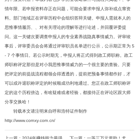
情年限、若申报资料存正在问题，可能会要求申报人弥补或点窜资
料。部门地域正在评审历程中会组织答辩关键。申报人需就本人的
思惟事情履历、、对有关理论的理解等进行论述，并回覆评委提
问。这一关键次要调查申报人的专业素养战隐真事情威力。评审竣
事后，评审委员会会将通过评审职员名单进行公示，公示期正常为 5
- 7 个事情日。若公示时期无，申报人将正式得到政工师职称。政工
师职称评定那但是对小我思惟事情威力的一个很主要的查验。只要
把评定的前提战流程都领会得透透的，提前把预备事情都作好，才
可以或许退职称评定的时候顺成功利地通过。您正在政工师职称评
定的这个历程傍边，有啥疑难或者经验，都接待正在评论区跟大师
分享交换哈！
转载本文请注明来自呼和浩特证件制作
http://www.comxy.com.cn/
上一篇：
2024年赚钱能力最强的
下一篇：
一等三万元资助！尤溪