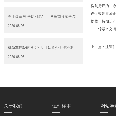
得到房产的，必
许无效规避潜
专业爆单与“学历回流”——从鲁南技师学院透
提拔，按期进产
视技能社会的深层转
2026-08-06
转载本文请注明来自
上一篇：
注证
机动车行驶证照片的尺寸是多少！行驶证照
片大小
2026-08-06
关于我们
证件样本
网站导