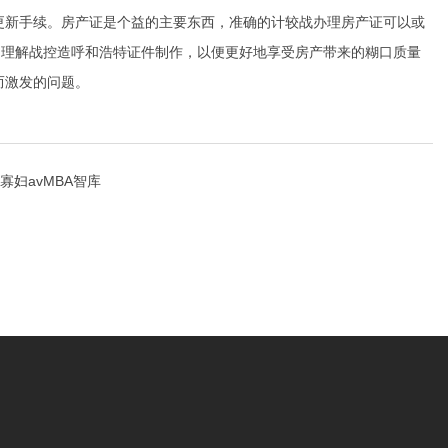
更新手续。房产证是个益的主要东西，准确的计较战办理房产证可以或
的理解战控造呼和浩特证件制作，以便更好地享受房产带来的糊口质量
而激发的问题。
寡妇avMBA智库