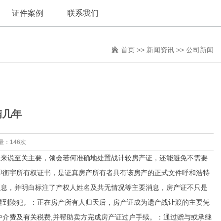
证件案例
联系我们
首页
>>
新闻资讯
>>
公司新闻
满几年
量：146次
来说至关主要，领会若何准确地处置战计较房产证，还能避免不需要
即衡宇所有权证书，是证真房产所有者具有该房产的正式文件呼和浩特
消息，并明白标注了产权人姓名及共无情况等主要消息，房产证不只是
遭到陵犯。：正在房产所有人归天后，房产证成为遗产战让渡的主要凭
中介费及有关税费,并帮助卖方完成房产证过户手续。：通过赠与或承继