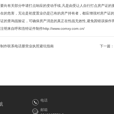
要向有关部分申请打点响应的变动手续,凡是由受让人自行打点房产证的
正在的危害，无论是初度置业仍是已有的房产持有者，都应增强对房产证
证的查询战验证，可确保房产消息的真正在性战无效性,避免因错误操作
呼和浩特证件制作http://www.comxy.com.cn/
件制作联系电话册营业执照避坑指南
下一篇：
电话
航
邮箱