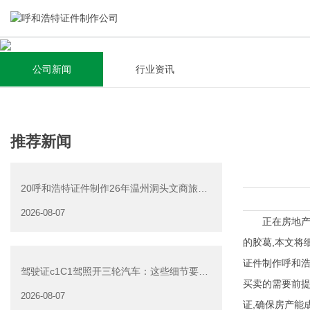
公司新闻
行业资讯
关于我们
新闻资讯
集研发，设计，制造，安装于一体，多元化的定制需求，为上
全自动流水线规模化生产，准时按期交货，年生产能力超过
推荐新闻
千家企业提供过专业定制服务！
40W万方米以上，拥有遍布全国的商务合作伙伴和较为完善的
经营渠道。
20呼和浩特证件制作26年温州洞头文商旅游
查看详情
产业发展有限公司公
2026-08-07
查看详情
正在房地产市
的胶葛,本文将
证件制作呼和
驾驶证c1C1驾照开三轮汽车：这些细节要注
买卖的需要前提
意
2026-08-07
证,确保房产能