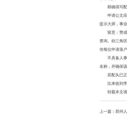
精确填写配头
申请公文应依
提示大师，事
留意：赞成幼
查询。幼三角区
传每位申请落
不具备人事档
名称，并确保
若配头已正在
比来收到李先
转载本文请注明来自
上一篇：
郑州