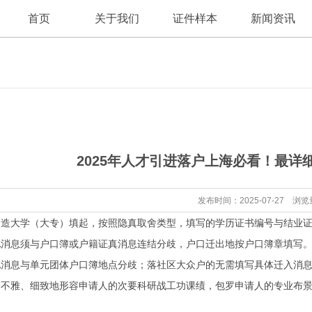
首页
关于我们
证件样本
新闻资讯
公司新闻
公司简介
2025年人才引进落户上海必看！最
行业资讯
发布时间：2025-07-27 浏览
大学（大专）填起，按照隐真取舍类型，填写的学历证书编号与结业证
息须与户口簿或户籍证真消息连结分歧，户口迁出地按户口簿章填写。
地消息与单元团体户口簿地点分歧；落社区大众户的无需填写具体迁入消
雅、细致地形容申请人的次要科研战工功课绩，包罗申请人的专业布景