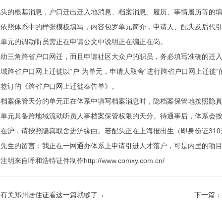
的根基消息，户口迁出迁入地消息、档案消息、履历、事情履历等的填
照体系中的样张模板填写，内容包罗单元简介，申请人、配头及后代引
业单元的调动听员需正在申请公文中说明正在编正在岗。
三角跨省户口网迁，而且申请社区大众户的职员，务必填写准确的迁入地
域跨省户口网上迁徙以“户”为单元，申请人取舍“进行跨省户口网上迁徙
户签订的《跨省户口网上迁徙奉告单》。
案保管天分的单元正在体系中填写档案消息时，隐档案保管地按照隐真取舍
该单元具备跨地域流动听员人事档案保管权限的天分。待通事后，体系会
沪，请按照隐真取舍进沪缘由。若配头正在上海报出生（即身份证310开
生的留言：我正在一网通办体系上申请引进人才落户，可是内里的项目
呼和浩特证件制作http://www.comxy.com.cn/
人有关郑州居住证看这一篇就够了→
下一篇：