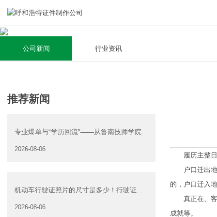
公司新闻
行业资讯
关于我们
新闻资讯
集研发，设计，制造，安装于一体，多元化的定制需求，为上
全自动流水线规模化生产，准时按期交货，年生产能力超过
推荐新闻
千家企业提供过专业定制服务！
40W万方米以上，拥有遍布全国的商务合作伙伴和较为完善的
经营渠道。
专业爆单与“学历回流”——从鲁南技师学院透
查看详情
视技能社会的深层转
2026-08-06
查看详情
履历主整日造
户口迁出地消
的，户口迁入
机动车行驶证照片的尺寸是多少！行驶证照
真正在、客不
片大小
2026-08-06
成就等。