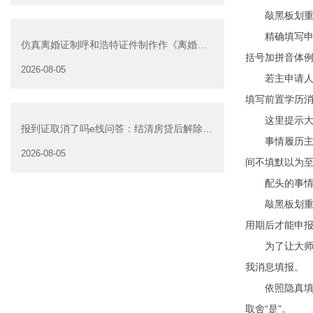
敲黑板划重点
精确填写申请
仿真离婚证制呼和浩特证件制作作《离婚证
括号加拼音体例
明书》可以在网上办
2026-08-05
若主申请人最
填写前置学历
这里提示大师
报到证取消了吗e线问答：结清房贷后解除抵
事情履历主整
押是否可以委托他人办
2026-08-05
间不填默以为
配头的事情单
敲黑板划重点
用期后才能申
为了让大师愈
我消息填报。
依照隐真填写
取舍“是”。