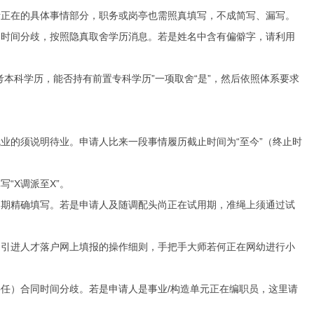
正在的具体事情部分，职务或岗亭也需照真填写，不成简写、漏写。
时间分歧，按照隐真取舍学历消息。若是姓名中含有偏僻字，请利用
科学历，能否持有前置专科学历”一项取舍“是”，然后依照体系要求
的须说明待业。申请人比来一段事情履历截止时间为“至今”（终止时
“X调派至X”。
期精确填写。若是申请人及随调配头尚正在试用期，准绳上须通过试
引进人才落户网上填报的操作细则，手把手大师若何正在网幼进行小
）合同时间分歧。若是申请人是事业/构造单元正在编职员，这里请