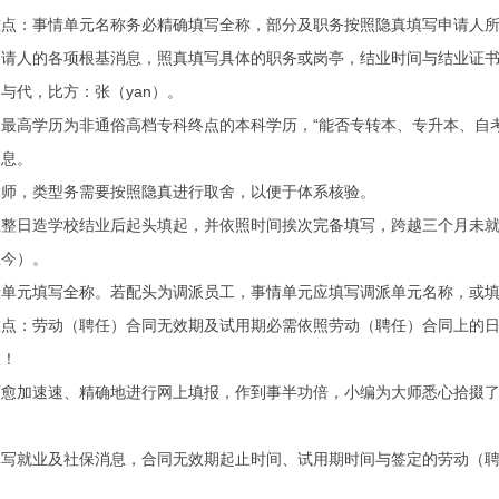
：事情单元名称务必精确填写全称，部分及职务按照隐真填写申请人所
人的各项根基消息，照真填写具体的职务或岗亭，结业时间与结业证书
与代，比方：张（yan）。
高学历为非通俗高档专科终点的本科学历，“能否专转本、专升本、自考本
消息。
，类型务需要按照隐真进行取舍，以便于体系核验。
日造学校结业后起头填起，并依照时间挨次完备填写，跨越三个月未就业
至今）。
元填写全称。若配头为调派员工，事情单元应填写调派单元名称，或填写
：劳动（聘任）合同无效期及试用期必需依照劳动（聘任）合同上的日
报！
加速速、精确地进行网上填报，作到事半功倍，小编为大师悉心拾掇了
就业及社保消息，合同无效期起止时间、试用期时间与签定的劳动（聘任