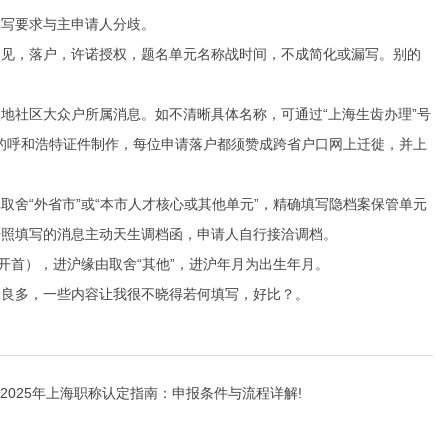
写要求与主申请人分歧。
见，落户，许诺授权，题名单元名称战时间，不成简化或漏写。别的
社区大众户所属消息。如不清晰具体名称，可通过“上海生齿办理”号
”的呼和浩特证件制作，每位申请落户都须赞成跨省户口网上迁徙，并上
“外省市”或“本市人才核心或其他单元”，精确填写隐档案保管单元
按照填写的消息主动天生调档函，申请人自行接洽调档。
首），进沪缘由取舍“其他”，进沪年月为出生年月。
良多，一些内容让我很不晓得若何填写，好比？。
2025年上海职称认定指南：申报条件与流程详解!