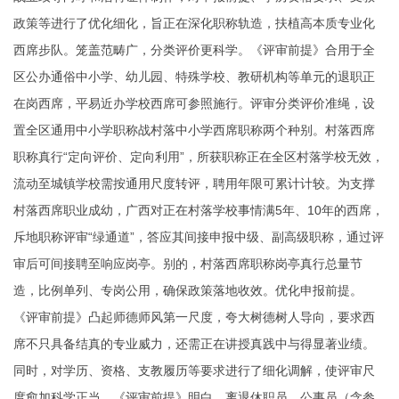
政策等进行了优化细化，旨正在深化职称轨造，扶植高本质专业化
西席步队。笼盖范畴广，分类评价更科学。《评审前提》合用于全
区公办通俗中小学、幼儿园、特殊学校、教研机构等单元的退职正
在岗西席，平易近办学校西席可参照施行。评审分类评价准绳，设
置全区通用中小学职称战村落中小学西席职称两个种别。村落西席
职称真行“定向评价、定向利用”，所获职称正在全区村落学校无效，
流动至城镇学校需按通用尺度转评，聘用年限可累计计较。为支撑
村落西席职业成幼，广西对正在村落学校事情满5年、10年的西席，
斥地职称评审“绿通道”，答应其间接申报中级、副高级职称，通过评
审后可间接聘至响应岗亭。别的，村落西席职称岗亭真行总量节
造，比例单列、专岗公用，确保政策落地收效。优化申报前提。
《评审前提》凸起师德师风第一尺度，夸大树德树人导向，要求西
席不只具备结真的专业威力，还需正在讲授真践中与得显著业绩。
同时，对学历、资格、支教履历等要求进行了细化调解，使评审尺
度愈加科学正当。《评审前提》明白，离退休职员、公事员（含参