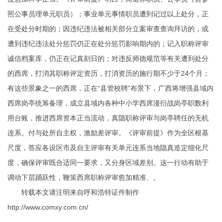
照公事员理单元职员）；事业单元事情职员遭到记过以上处分，正
在受处分时期的；因违纪违法被相关部分立案审查查询拜访的，或
遭到违纪违法处分惩罚仍正在处分惩罚影响期内的；记入职称评审
诚信档案库，仍正在记真刻日的；对违反师德规范等有关遭到处分
的西席，打消其职称评定资历，打消资历的施行期不少于24个月；
有这些景象之一的西席，正在“县管校聘”布景下，广西将增强县域内
西席岗亭统筹备理，成立县域内各种中小学西席漫衍战岗亭职数利
用台账，推进西席资本正当流动，真隐职称评审与岗亭聘任的无机
连系。付与处所自主权，激励差评审。《评审前提》作为全区根基
尺度，答应各设区市及自主评审有关单元连系当地隐真造定细化尺
度，确保评审既合适同一要求，又分身区域差别。这一行动有助于
调动下层踊跃性，鞭策西席职称评审愈加精准、。
转载本文请注明来自呼和浩特证件制作
http://www.comxy.com.cn/