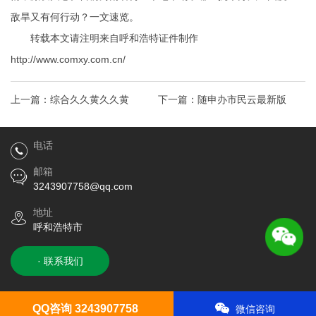
敌旱又有何行动？一文速览。
转载本文请注明来自呼和浩特证件制作
http://www.comxy.com.cn/
上一篇：
综合久久黄久久黄
下一篇：
随申办市民云最新版
电话
邮箱
3243907758@qq.com
地址
呼和浩特市
· 联系我们
QQ咨询 3243907758
微信咨询