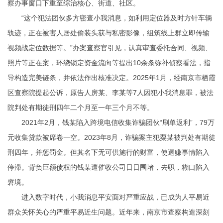
察办事窗口下重至综治核心、街道、社区。
“这个犯法团伙多方密查小我消息，如利用定位器及时方针车辆
轨迹，正在被害人居处偷装头获与私密影像，组筑线上群立即传输
视频战定位数据等。”办案查察官引见，认真审查委托合同、视频、
照片等正在案，环绕锁定资金流向等提出10余条弥补侦察看法，指
导构造完美链条，并依法作出核准决定。2025年1月，经南京市栖霞
区查察院提起公诉，原告人房某、李某等7人因犯小我消息罪，被法
院判处有期徒刑四年二个月至一年三个月不等。
2021年2月，钱某陷入跨境电信收集诈骗团伙“刷单返利”，79万
元收集贷款被席卷一空。2023年8月，诈骗案主犯粟某被判处有期徒
刑四年，并惩罚金。但其名下无可供施行的财富，使退赚事情陷入
停滞。背负巨额债权的钱某遭催收公司日日围堵，去职，糊口陷入
窘境。
进入数字时代，小我消息平安面对严重应战，已成为人平易近
群众关怀关心的严重平易近生问题。近年来，南京市查察构造深刻