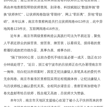
协同机造，通过查察营业使用体系推迎卷到状师所正在地查察院，
再由本地查察院帮助状师查阅、刻录卷。科技赋能以“数据奔驰”替
换“状师奔忙”，让状师阅卷隐场“零期待”、网上“零距离”、异地“零妨
碍”。本年以来，南京市查察构造共打点状师阅卷4413件次，此中异
地阅卷123件次、互联网阅卷416件次。
近年来，南京市两级查察构造认真践行司法为平易近旨，聚焦
人平易近群众的操苦衷、烦苦衷、揪苦衷，以看得见、摸得着的查
察履职成效把功德办妥、真事办真、难事办好。
“隔了快500公里，以前办委托手续往返必要一成天，隐正在10
分钟就处理了。”近日，浙江省宁波市的吕状师正在代办署理南京市
一掩饰、坦白犯法所得案时，因贫乏犯法嫌疑人亲笔具名的委托书
无奈阅卷。南京市秦淮区查察院采用近程视频体例，让犯法嫌疑人
与吕状师线上确认委托关系。全程同步灌音后，查察官将加密电子
卷光盘邮寄给吕状师，既合规又高效，吕状师大为赞扬。
本年3月，南京市天地区支援核心欢迎了被小儿子扶持而来的李