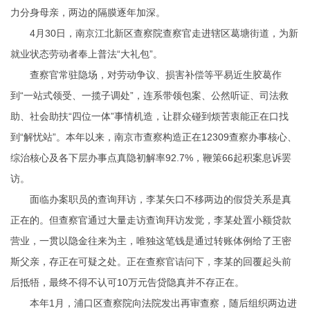
力分身母亲，两边的隔膜逐年加深。
4月30日，南京江北新区查察院查察官走进辖区葛塘街道，为新
就业状态劳动者奉上普法“大礼包”。
查察官常驻隐场，对劳动争议、损害补偿等平易近生胶葛作
到“一站式领受、一揽子调处”，连系带领包案、公然听证、司法救
助、社会助扶“四位一体”事情机造，让群众碰到烦苦衷能正在口找
到“解忧站”。本年以来，南京市查察构造正在12309查察办事核心、
综治核心及各下层办事点真隐初解率92.7%，鞭策66起积案息诉罢
访。
面临办案职员的查询拜访，李某矢口不移两边的假贷关系是真
正在的。但查察官通过大量走访查询拜访发觉，李某处置小额贷款
营业，一贯以隐金往来为主，唯独这笔钱是通过转账体例给了王密
斯父亲，存正在可疑之处。正在查察官诘问下，李某的回覆起头前
后抵牾，最终不得不认可10万元告贷隐真并不存正在。
本年1月，浦口区查察院向法院发出再审查察，随后组织两边进