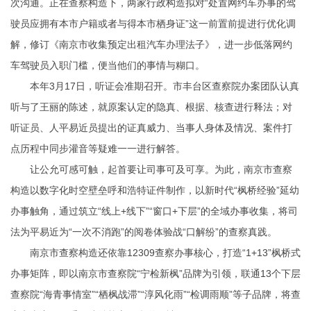
次沟通。正在查察构造下，两家行政构造拟对“处置网约车办事的驾
驶员应拥有本市户籍或者与得本市栖身证”这一前置前提进行优化调
解，修订《南京市收集预定出租汽车办理法子》，进一步低落网约
车驾驶员入职门槛，便当他们的事情与糊口。
本年3月17日，听证会准期召开。市丰台区查察院办案团队认真
听与了王丽的陈述，就原案认定的隐真、根据、核查进行释法；对
听证员、人平易近员提出的证真威力、当事人身体及情况、案件打
点历程中同步灌音等疑难一一进行解答。
让公允可感可触，起首要让司事可及可享。为此，南京市查察
构造以数字化时空壁垒呼和浩特证件制作，以新时代“枫桥经验”延幼
办事触角，通过筑立“线上+线下”“窗口+下层”的全域办事收集，将司
法为平易近为“一次不消跑”的阅卷体验战“口解纷”的查察真践。
南京市查察构造还依靠12309查察办事核心，打造“1+13”枫桥式
办事矩阵，即以南京市查察院“宁检新枫”品牌为引领，联通13个下层
查察院“海青事情室”“栖枫战滞”“淳风化雨”“检调雨顺”等子品牌，将查