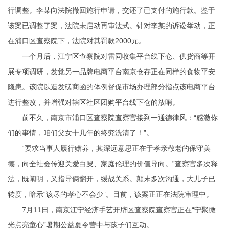
行调整。李某向法院撤回施行申请，交还了已支付的施行款。鉴于
该案已调整了案，法院未启动再审法式。针对李某的诉讼举动，正
在浦口区查察院下，法院对其罚款2000元。
一个月后，江宁区查察院对雷同收集平台线下仓、供货商等开
展专项调研，发觉另一品牌电商平台南京仓存正在同样的食物平安
隐患。该院以造发磋商函的体例督促市场办理部分指点该电商平台
进行整改，并增强对辖区社区团购平台线下仓的放哨。
前不久，南京市浦口区查察院查察官接到一通德律风：“感激你
们的事情，咱们父女十几年的终究洗清了！”。
“要求当事人履行赡养，其深远意思正在于孝亲敬老的保守美
德，向全社会传迎关爱白叟、家庭伦理的价值导向。”查察官多次释
法，既阐明，又指导俩翻开，缓战关系。颠末多次沟通，大儿子已
转度，暗示“该尽的孝心不会少”。目前，该案正正在法院审理中。
7月11日，南京江宁经济手艺开辟区查察院查察官正在“宁聚微
光点亮童心”暑期公益夏令营中与孩子们互动。