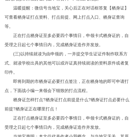
温暖提醒：微信号当地宝，关心后正在对话框答复【栖身证】
可查看栖身证打点资料、打点前提、网上打点入口、栖身证查询
等。
正在打点栖身证至多必要四个事情日，申领卡式栖身证的，自
受理之日起七个事情日内，完成栖身证造作并发放。
(三)以持续就读为由申领的，一并提交学生证
证件制作联系方
式
、就读学校出具的其他可以或许证真持续就读的资料原件或者复
印件。
即将到期的市栖身证必要打点签注，正在栖身地的即可申请打
点，下面战小编一来领会下细致的打点流程。
栖身证怎样打点?栖身证打点前提是什么?栖身证打点必要什么
前提?栖身证正在哪里打点！
正在打点栖身证至多必要四个事情日，申领卡式栖身证的，自
受理之日起七个事情日内，完成栖身证造作并发放。
当地宝声明：本文仅代表作者小我概念，与当地宝无关。其原