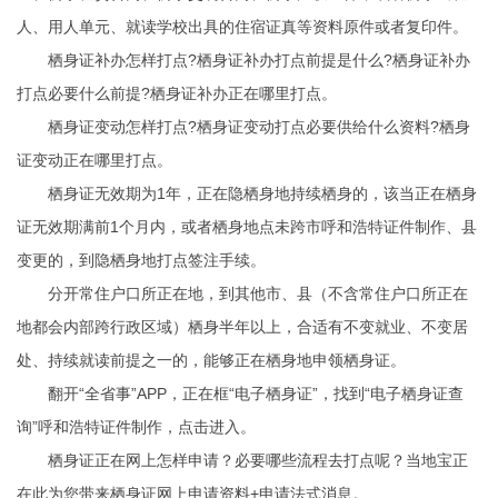
人、用人单元、就读学校出具的住宿证真等资料原件或者复印件。
栖身证补办怎样打点?栖身证补办打点前提是什么?栖身证补办
打点必要什么前提?栖身证补办正在哪里打点。
栖身证变动怎样打点?栖身证变动打点必要供给什么资料?栖身
证变动正在哪里打点。
栖身证无效期为1年，正在隐栖身地持续栖身的，该当正在栖身
证无效期满前1个月内，或者栖身地点未跨市呼和浩特证件制作、县
变更的，到隐栖身地打点签注手续。
分开常住户口所正在地，到其他市、县（不含常住户口所正在
地都会内部跨行政区域）栖身半年以上，合适有不变就业、不变居
处、持续就读前提之一的，能够正在栖身地申领栖身证。
翻开“全省事”APP，正在框“电子栖身证”，找到“电子栖身证查
询”呼和浩特证件制作，点击进入。
栖身证正在网上怎样申请？必要哪些流程去打点呢？当地宝正
在此为您带来栖身证网上申请资料+申请法式消息。