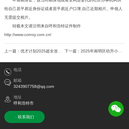
申请栖身证，该当向栖身地或者受构造委托的社区办事机构供
给自己居平易近身份证或者居平易近户口簿;自己近期相片。申领人
无需提交相片。
转载本文请注明来自呼和浩特证件制作
http://www.comxy.com.cn/
上一篇：
优才计划2025超全攻略
下一篇：
2025年南明区幼升小小
（12项评分+4大步骤+7年居住证
升初随迁子女入学办法
电话
明
邮箱
3243907758@qq.com
地址
呼和浩特市
· 联系我们