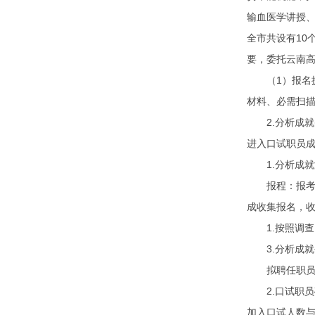
输血医学讲授、
全市共设有10
要，委托云南
（1）报名提
材料、必需扫描
2.分析成就
进入口试职员
1.分析成就满
报程：报考职
成收集报名，
1.按照调查
3.分析成就
拟聘任职员体
2.口试职员确
加入口试人数与