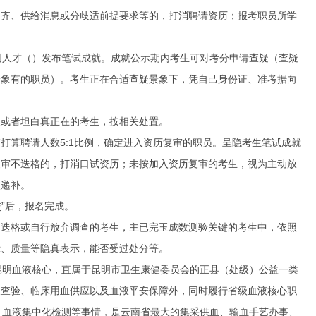
不齐、供给消息或分歧适前提要求等的，打消聘请资历；报考职员所学
高创人才（）发布笔试成就。成就公示期内考生可对考分申请查疑（查疑
景象有的职员）。考生正在合适查疑景象下，凭自己身份证、准考据向
或者坦白真正在的考生，按相关处置。
算聘请人数5:1比例，确定进入资历复审的职员。呈隐考生笔试成就
复审不迭格的，打消口试资历；未按加入资历复审的考生，视为主动放
次递补。
”后，报名完成。
迭格或自行放弃调查的考生，主已完玉成数测验关键的考生中，依照
示、质量等隐真表示，能否受过处分等。
南昆明血液核心，直属于昆明市卫生康健委员会的正县（处级）公益一类
及查验、临床用血供应以及血液平安保障外，同时履行省级血液核心职
、血液集中化检测等事情，是云南省最大的集采供血、输血手艺办事、