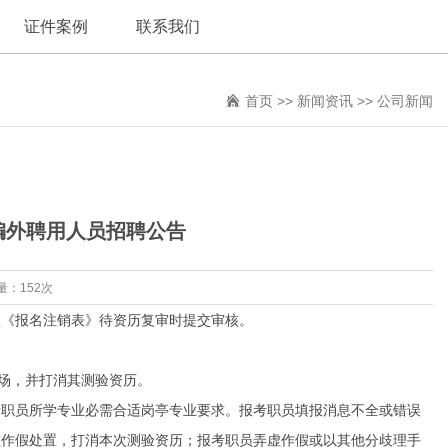
证件案例
联系我们
首页
>>
新闻资讯
>>
公司新闻
编外聘用人员招聘公告
量：152次
《报名注销表》待资历复审时提交审核。
场，并打消其测验资历。
职员所学专业必需合适岗亭专业要求。报考职员填报消息不全或错误
虚作假处置，打消本次测验资历；报考职员弄虚作假或以其他分歧理手