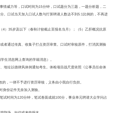
事情威力等，口试时间为15分钟，口试题分为三题，一题分析题，二
0分。口试当天加入口试人数与打算聘请人数达不到5:1比例的，不再进
4）35岁及以下（春秋计较截止至报名当月）；（5）乙肝概况抗原
或者通过传真、收集子打点资历审查。口试时审核原件，打消其测验
学生消息网上查询的学籍消息）。
、地址以德律风体例通知考生。体检项目战尺度依照《公事员任命体
效的，一律不予进行资历审核，义务由小我自行负担。
时身份证件无奈加入测验。
试时间为120分钟，笔试卷面成就100分，事业单元聘请大众学问占
管隐场、短信或来电报名。