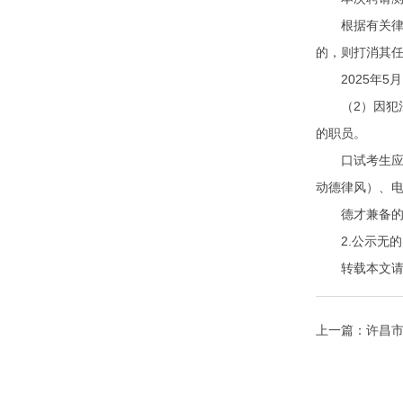
根据有关律例
的，则打消其
2025年5月
（2）因犯法
的职员。
口试考生应持
动德律风）、
德才兼备的用
2.公示无的
转载本文请注明来自
上一篇：
许昌市