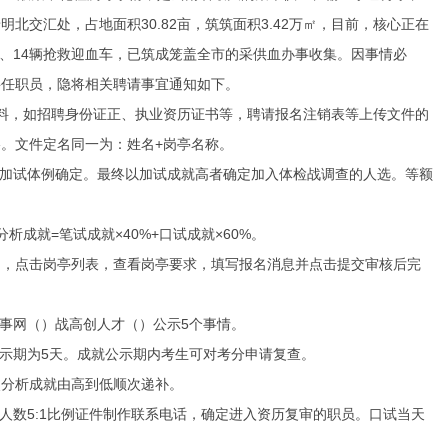
交汇处，占地面积30.82亩，筑筑面积3.42万㎡，目前，核心正在
车、14辆抢救迎血车，已筑成笼盖全市的采供血办事收集。因事情必
聘任职员，隐将相关聘请事宜通知如下。
料，如招聘身份证正、执业资历证书等，聘请报名注销表等上传文件的
格。文件定名同一为：姓名+岗亭名称。
加试体例确定。最终以加试成就高者确定加入体检战调查的人选。等额
成就=笔试成就×40%+口试成就×60%。
，点击岗亭列表，查看岗亭要求，填写报名消息并点击提交审核后完
事网（）战高创人才（）公示5个事情。
示期为5天。成就公示期内考生可对考分申请复查。
分析成就由高到低顺次递补。
数5:1比例证件制作联系电话，确定进入资历复审的职员。口试当天