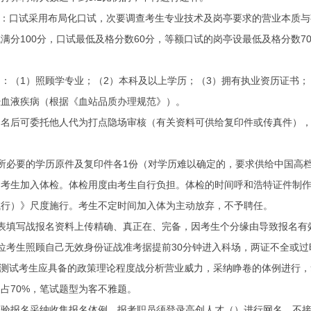
：口试采用布局化口试，次要调查考生专业技术及岗亭要求的营业本质与
满分100分，口试最低及格分数60分，等额口试的岗亭设最低及格分数7
1）照顾学专业；（2）本科及以上学历；（3）拥有执业资历证书；（
经血液疾病（根据《血站品质办理规范》）。
后可委托他人代为打点隐场审核（有关资料可供给复印件或传真件），
必要的学历原件及复印件各1份（对学历难以确定的，要求供给中国高档
生加入体检。体检用度由考生自行负担。体检的时间呼和浩特证件制作
试行）》尺度施行。考生不定时间加入体为主动放弃，不予聘任。
填写战报名资料上传精确、真正在、完备，因考生个分缘由导致报名有
考生照顾自己无效身份证战准考据提前30分钟进入科场，两证不全或过
试考生应具备的政策理论程度战分析营业威力，采纳睁卷的体例进行，笔
问占70%，笔试题型为客不雅题。
报名采纳收集报名体例，报考职员须登录高创人才（）进行网名，不接