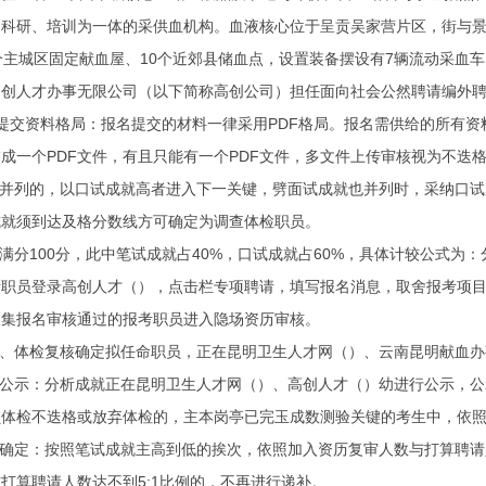
科研、培训为一体的采供血机构。血液核心位于呈贡吴家营片区，街与景明北
个主城区固定献血屋、10个近郊县储血点，设置装备摆设有7辆流动采血
高创人才办事无限公司（以下简称高创公司）担任面向社会公然聘请编外
交资料格局：报名提交的材料一律采用PDF格局。报名需供给的所有资
成一个PDF文件，有且只能有一个PDF文件，多文件上传审核视为不迭
并列的，以口试成就高者进入下一关键，劈面试成就也并列时，采纳口试
成就须到达及格分数线方可确定为调查体检职员。
分100分，此中笔试成就占40%，口试成就占60%，具体计较公式为：分析
员登录高创人才（），点击栏专项聘请，填写报名消息，取舍报考项目
收集报名审核通过的报考职员进入隐场资历审核。
、体检复核确定拟任命职员，正在昆明卫生人才网（）、云南昆明献血办
公示：分析成就正在昆明卫生人才网（）、高创人才（）幼进行公示，公
检不迭格或放弃体检的，主本岗亭已完玉成数测验关键的考生中，依照
定：按照笔试成就主高到低的挨次，依照加入资历复审人数与打算聘请人
打算聘请人数达不到5:1比例的，不再进行递补。