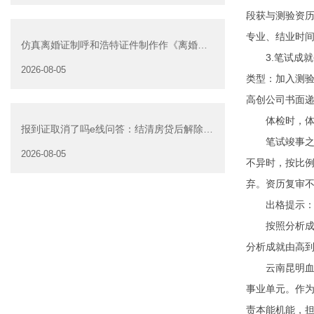
段获与测验资
专业、结业时
仿真离婚证制呼和浩特证件制作作《离婚证
3.笔试成就公
明书》可以在网上办
2026-08-05
类型：加入测
高创公司书面
体检时，体检
报到证取消了吗e线问答：结清房贷后解除抵
笔试竣事之后
押是否可以委托他人办
2026-08-05
不异时，按比
弃。资历复审
出格提示：报考
按照分析成就
分析成就由高
云南昆明血液核
事业单元。作
责本能机能，担