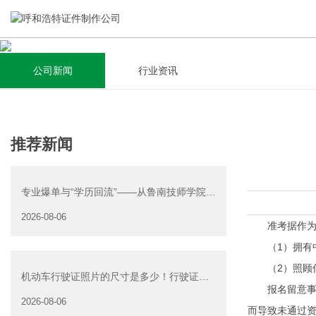
公司新闻
行业资讯
关于我们
新闻资讯
集研发，设计，制造，安装于一体，多元化的定制需求，为上
全自动流水线规模化生产，准时按期交货，年生产能力超过
推荐新闻
千家企业提供过专业定制服务！
40W万方米以上，拥有遍布全国的商务合作伙伴和较为完善的
经营渠道。
专业爆单与“学历回流”——从鲁南技师学院透
查看详情
视技能社会的深层转
2026-08-06
查看详情
准考据作为加
（1）拥有中
（2）照顾任
机动车行驶证照片的尺寸是多少！行驶证照
报名留意事项
片大小
2026-08-06
而导致未通过