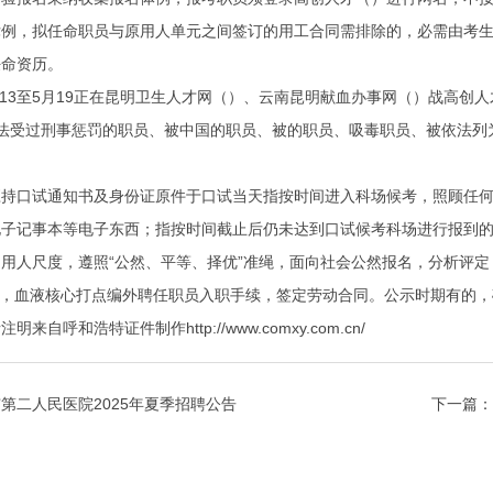
，拟任命职员与原用人单元之间签订的用工合同需排除的，必需由考生
任命资历。
13至5月19正在昆明卫生人才网（）、云南昆明献血办事网（）战高创
受过刑事惩罚的职员、被中国的职员、被的职员、吸毒职员、被依法列为
口试通知书及身份证原件于口试当天指按时间进入科场候考，照顾任何
电子记事本等电子东西；指按时间截止后仍未达到口试候考科场进行报到
人尺度，遵照“公然、平等、择优”准绳，面向社会公然报名，分析评定
，血液核心打点编外聘任职员入职手续，签定劳动合同。公示时期有的，
呼和浩特证件制作http://www.comxy.com.cn/
第二人民医院2025年夏季招聘公告
下一篇：