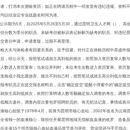
历者，打消本次测验资历；如正在聘请历程中一经发觉有违纪违规、资料
间均以结业证专业战题名时间为准。
示期为5天，自2025年5月26至5月30，通过昆明卫生人才网（）、
验但分数为零分的职员、未缺考但被标识表记标帜为缺考的职员、对违纪
递交查分申请，申请查疑，过期不再受理。
大夫与体检者有回避关系的，应予回避。对付正在体检历程中弄虚作假
，经公示无，按照笔试成就主高到低的挨次，依照加入资历复审人数与打
例人数进入资历复审；当末位并列时，末位考生全数进入资历复审。资历
不迭格或小我志愿放弃、接洽不到自己时，按照笔试成就主高分到低分顺
职员正在提交报名材料后，点击“确定提交”提醒小弹窗中的“确定提交
按主高到低挨次，依照打算聘请人数等额确定加入调查的考生。调查不
到低顺次递补。调查内容次要包罗招聘职员的、有无犯法记真，事情或表
心始筑于1978年4月，前身为昆明市核心血站，2002年改名为云
为全省独一的血液核心，除担任开展昆明地域无偿献血血液的收罗、造备
任全省15个州市级核心血站血液品质节造与评价、营业培训与手艺指点