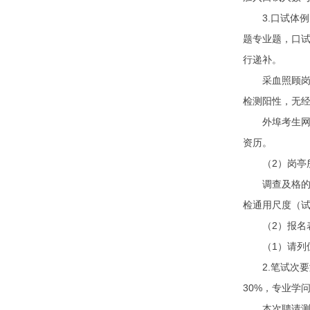
3.口试体例
题专业题，口试
行递补。
采血照顾岗：（
检测阳性，无
外埠考生网名
资历。
（2）岗亭所
调查及格的考
检通用尺度（
（2）报名表
（1）请列位
2.笔试次要测
30%，专业学
本次聘请测验