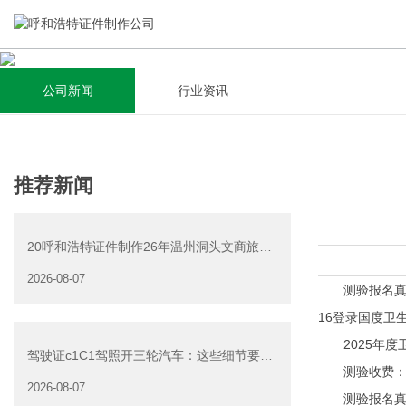
公司新闻
行业资讯
关于我们
新闻资讯
集研发，设计，制造，安装于一体，多元化的定制需求，为上
全自动流水线规模化生产，准时按期交货，年生产能力超过
推荐新闻
千家企业提供过专业定制服务！
40W万方米以上，拥有遍布全国的商务合作伙伴和较为完善的
经营渠道。
20呼和浩特证件制作26年温州洞头文商旅游
查看详情
产业发展有限公司公
2026-08-07
查看详情
测验报名真行网
16登录国度卫
2025年度卫
驾驶证c1C1驾照开三轮汽车：这些细节要注
测验收费：依
意
2026-08-07
测验报名真行网