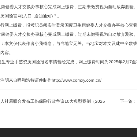
生康健委人才交换办事核心完成网上缴费，过期未缴费视为自动放弃测验。
历测验官网(入口+通知通知)？。
上缴费，报考职员须实时登录国度卫生康健委人才交换办事核心查看资历
生康健委人才交换办事核心完成网上缴费，过期未缴费视为自动放弃测验
本文仅代表作者小我概念，与当地宝无关。当地宝对本文及此中全数或
关内容。
生专业手艺资历测验报名事情曾经完成，网上缴费时间为2025年2月7
呼和浩特证件制作http://www.comxy.com.cn/
人社局联合发布工伤保险行政争议10大典型案例（2025
下一篇：