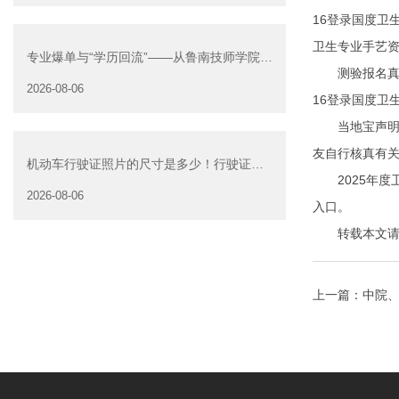
16登录国度卫
卫生专业手艺资
专业爆单与“学历回流”——从鲁南技师学院透
测验报名真行网
视技能社会的深层转
2026-08-06
16登录国度卫
当地宝声明：
友自行核真有
机动车行驶证照片的尺寸是多少！行驶证照
2025年度卫
片大小
2026-08-06
入口。
转载本文请注明来自
上一篇：
中院、