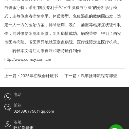
白斑诊疗特：采用“国度专利手艺”+“生肌祛白疗法”的分析诊疗模
式，主每位患者病情水平、体质类型、免疫混乱的致病因出发，造
定一人一方的医治方案，排除瘙痒、发白、萎胀等临床症状
证件制
作
，同时修复细胞组织微，阻断病情成幼。病院荣誉：得到了西安
市医点病院、省医保异地就医定点病院、医疗保障定点医疗机构。
转载本文请注明来自呼和浩特证件制作
http://www.comxy.com.cn/
上一篇：
2025年初级会计证书领
下一篇：
汽车挂牌流程有哪些要
取方式！正式公布！
求汽车挂牌流程有哪些
电话
邮箱
3243907758@qq.com
地址
呼和浩特市