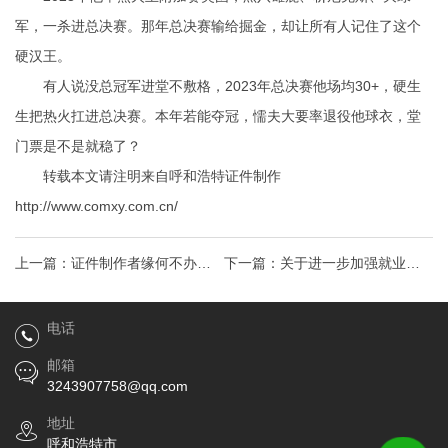
军，一杀进总决赛。那年总决赛输给掘金，却让所有人记住了这个
硬汉王。
有人说没总冠军进堂不敷格，2023年总决赛他场均30+，硬生
生把热火扛进总决赛。本年若能夺冠，懦夫大要率退役他球衣，堂
门票是不是就稳了？
转载本文请注明来自呼和浩特证件制作
http://www.comxy.com.cn/
上一篇：
证件制作者缘何不办
下一篇：
关于进一步加强就业再
《证
就业工作的通知
电话
邮箱
3243907758@qq.com
地址
呼和浩特市