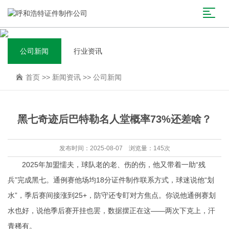
公司新闻
行业资讯
首页
>>
新闻资讯
>>
公司新闻
黑七奇迹后巴特勒名人堂概率73%还差啥？
发布时间：2025-08-07 浏览量：145次
2025年加盟懦夫，球队老的老、伤的伤，他又带着一助“残
兵”完成黑七。通例赛他场均18分
证件制作联系方式
，球迷说他“划
水”，季后赛间接涨到25+，防守还专盯对方焦点。你说他通例赛划
水也好，说他季后赛开挂也罢，数据摆正在这——两次下克上，汗
青稀有。