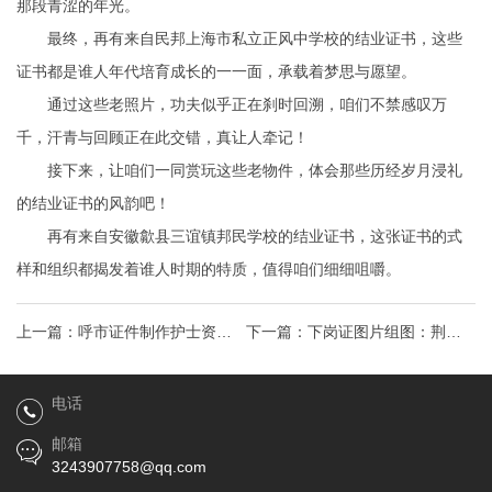
那段青涩的年光。
最终，再有来自民邦上海市私立正风中学校的结业证书，这些
证书都是谁人年代培育成长的一一面，承载着梦思与愿望。
通过这些老照片，功夫似乎正在刹时回溯，咱们不禁感叹万
千，汗青与回顾正在此交错，真让人牵记！
接下来，让咱们一同赏玩这些老物件，体会那些历经岁月浸礼
的结业证书的风韵吧！
再有来自安徽歙县三谊镇邦民学校的结业证书，这张证书的式
样和组织都揭发着谁人时期的特质，值得咱们细细咀嚼。
上一篇：
呼市证件制作护士资格
下一篇：
下岗证图片组图：荆州
证书怎么考护士资格考试是怎么
新城城市客厅展厅最新进展来
电话
考的
了！
邮箱
3243907758@qq.com