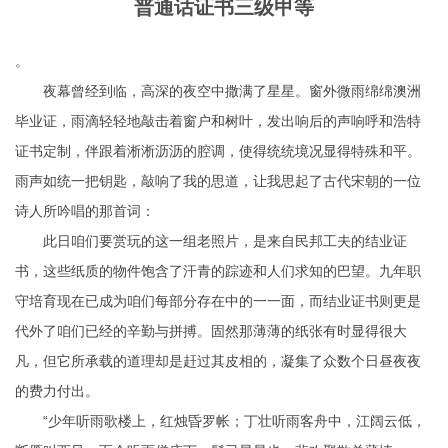
普通话证书三级甲等
。
夜幕曾经到临，高深的夜空中撒满了星星。窗外微雨绵绵
澳洲
毕业证
，雨滴轻轻地敲击着窗户和树叶，发出响后的声响
呼和浩特
证书定制
，伴跟着淅淅沥沥的腔调，使得统统境况显得特殊和平。
雨声如统一把钥匙，敲响了我的思道，让我思起了古代宋朝的一位
诗人所吟唱的那首词：
此日咱们要赏玩的这一组老照片，是来自民邦工夫的结业证
书，这些纸质的物件饱含了汗青的踪迹和人们求知的巴望。九年职
守培育现在已成为咱们每部分存在中的一一面，而结业证书则更是
代外了咱们已经的辛勤与拼搏。固然那薄薄的纸张有时显得很大
凡，但它所承载的道理却是赶过其皮相的，凝集了众数个日昼夜夜
的费力付出。
“少年听雨歌楼上，红烛昏罗帐；丁壮听雨客舟中，江阔云低，