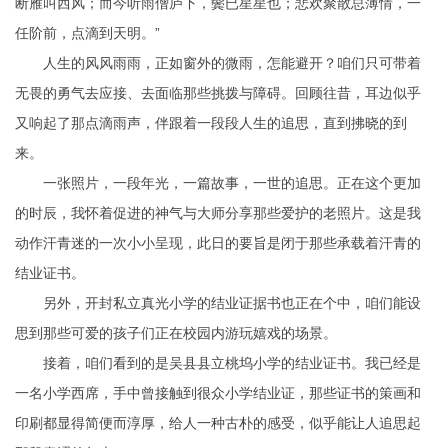
断雁叫西风；而今听雨僧庐下，鬓已星星也；悲欢聚散总薄情，一
任阶前，点滴到天明。”
人生的风风雨雨，正如窗外的微雨，怎能避开？咱们只可带着
无畏的勇气去应接、去面临那些挑拨与障碍。回顾往昔，耳边似乎
又响起了那点滴雨声，伴跟着一段段人生的追思，直到拂晓的到
来。
一张照片，一段年光，一篇故事，一世的追思。正在这个更加
的时辰，我怀着促进的神气与大师分享那些爱护的老照片。这是我
动作汗青迷的一次小小呈现，此日的要旨是闭于那些承载着汗青的
结业证书。
另外，开封私立真光小学的结业证据书也正在个中，咱们能设
思到那些可爱的孩子们正在校园内游玩嬉戏的场景。
接着，咱们看到的是吴县县立桃坞小学的结业证书。我已经是
一名小学西席，手中曾接触到很众小学结业证，那些证书的策画和
印刷都显得简便而淳厚，给人一种古朴的感受，似乎能让人追思起