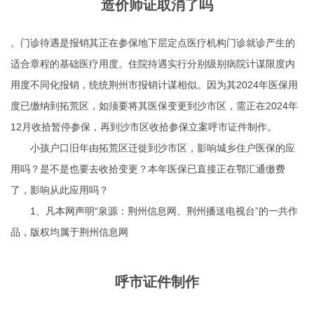
造价师证取消了吗
。门诊待遇是报销其正在参保地下层定点医疗机构门诊就诊产生的
适合章程的基础医疗用度。住院待遇实行分别级别病院计谋限度内
用度不同化报销，统统荆州市报销计谋相似。因为其2024年医保用
度已缴纳到拓荒区，如须要将其医保变更到沙市区，需正在2024年
12月收拾暂停参保，再到沙市区收拾参保立案
呼市证件制作
。
小孩户口旧年由拓荒区迁徙到沙市区，影响城乡住户医保的应
用吗？是不是也要去收拾变更？本年医保已直接正在鄂汇通缴费
了，影响从此应用吗？
1、凡本网声明“泉源：荆州信息网、荆州播送电视台”的一共作
品，版权均属于荆州信息网
呼市证件制作