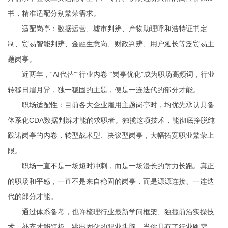
书，精准适配分别繁荣需求。
适配岗亭：数据运营、墟市判辨、产物助理
呼和浩特证书定
制
、贸易智能判辨、金融生意岗、财政判辨、用户延长等泛贸易主
题岗亭。
近两年，“AI代替”“行业内卷”“岗亭优化”成为职场高频词，行业
转移日眉月异，独一稳固的主题，便是一连迭代的部分才能。
职场适配性：目前各大企业雇用主题岗亭时，均优先承认具备
体系化CDA数据判辨才能的求职者。独揽这项技术，能彻底挣脱纯
践诺岗亭的内卷，转型战术型、决议型岗亭，大幅拓宽职业繁荣上
限。
职场一直不是一场短时冲刺，而是一场漫长的耐力长跑。真正
的职场和平感，一直不是来自稳固的岗亭，而是源源连接、一连迭
代的部分才能。
通过体系备考，也许梳理行业最新学问框架、独揽前沿实操技
术、补齐才能短板，跳出固化的职业头脑。当你具有了行业刚需、