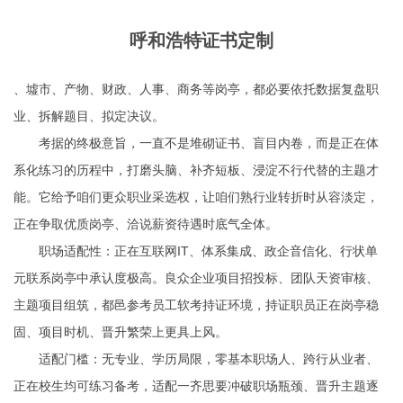
呼和浩特证书定制
、墟市、产物、财政、人事、商务等岗亭，都必要依托数据复盘职
业、拆解题目、拟定决议。
考据的终极意旨，一直不是堆砌证书、盲目内卷，而是正在体
系化练习的历程中，打磨头脑、补齐短板、浸淀不行代替的主题才
能。它给予咱们更众职业采选权，让咱们熟行业转折时从容淡定，
正在争取优质岗亭、洽说薪资待遇时底气全体。
职场适配性：正在互联网IT、体系集成、政企音信化、行状单
元联系岗亭中承认度极高。良众企业项目招投标、团队天资审核、
主题项目组筑，都邑参考员工软考持证环境，持证职员正在岗亭稳
固、项目时机、晋升繁荣上更具上风。
适配门槛：无专业、学历局限，零基本职场人、跨行从业者、
正在校生均可练习备考，适配一齐思要冲破职场瓶颈、晋升主题逐