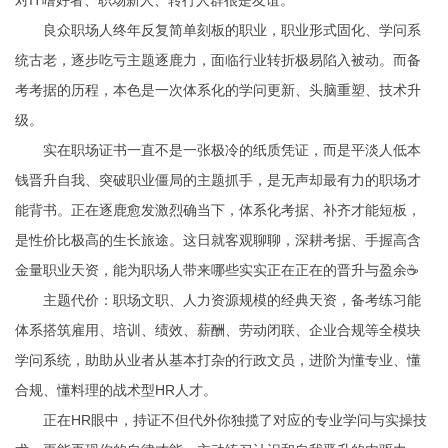
对IT嗜好者、职场新人、转行人群很是友谊。
良众职场人终年反复简单刻板的职业，职业形式固化、学问系
统古老，逐步吃亏主题逐鹿力，面临行业转折极易陷入被动。而备
考考据的历程，本色是一次体系化的学问更新、头脑重塑、技术升
级。
实在职场证书一直不是一张极冷的纸质凭证，而是平淡人低本
钱晋升自我、突破职业僵局的主题抓手，是无声却最有力的职场才
能背书。正在逐鹿愈发激烈确当下，体系化考据、补齐才能短板，
是性价比极高的生长旅途。这日就客观聊聊，深耕考据、手握高含
金量职业天资，能为职场人带来哪些实实正在正在的晋升与盈余☕️
主题代价：职场文职、人力资源规模的经典天资，备考练习能
体系搭筑雇用、培训、绩效、薪酬、劳动闭联、企业合规等全模块
学问系统，助助从业者从基本打杂的行政文员，进阶为懂专业、懂
合规、懂料理的战术型HR人才。
正在HR眼中，持证不但代外你独揽了对应的专业学问与实操技