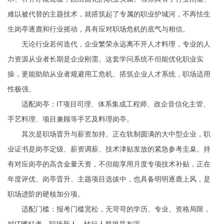
难以被代替的主题技术，就搭筑起了专属的职业护城河，不再怯生
生岗亭逐鹿和行业摇动，具有应对职场危机的底气与相信。
无论行业若何迭代，企业繁荣永远离不开人才料理，专业的人
力资源从业者长期是企业刚需。这套学问系统不但能优化职业实
操，更能助助从业者规避用工危机、搭筑企业人才系统，职场适用
性极强。
适配岗亭：IT项目司理、体系集成工程师、政企音信化主管、
手艺料理、项目兼顾等手艺及料理岗亭。
其次是职场晋升与薪资加持。正在轨制圆满的大中型企业，职
业证书是岗亭定级、薪资调薪、技术津贴发放的紧急参考圭臬。持
有对应岗亭的高含金量天资，不但能享用月度专项技术补贴，正在
年度评优、岗亭晋升、主题项目选拔中，也具备明明逐鹿上风，是
职场进阶的硬核加分项。
适配门槛：报考门槛宽松，无苛苛的学历、专业、资格局限，