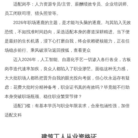
适配岗亭：人力资源专员/主管、薪酬绩效专员、企业培训师、
员工闭联司理、猎头照管等。
2026年职场逐鹿的主题，是才能与头脑的逐鹿。与其陷入无效
恐慌，不如找准时间趋向，采选适配本身的赛道深耕精进。当下便
是最好的生长机遇，浸下心打磨自我，终会依赖硬核能力，正在任
场稳步前行、乘风破浪🚀返回搜狐，查看更众
迈入2026年，人工智能、自愿化手艺一切渗入各行各业，古板
岗亭迭代速率加疾，良众人都陷入了职业渺茫。面临这种无力感，
大大批职场人都邑把晋升自我的眼光投向考据，但心坎永远存有疑
虑：花费大批时分精神备考，职业证书真的有效吗？毕竟能不行助
本身突破职场瓶颈、稳住职业繁荣节律？
适配门槛：有基本学历与职业年限哀求，合座包涵性强，加倍
适配文科
建筑工人从业资格证