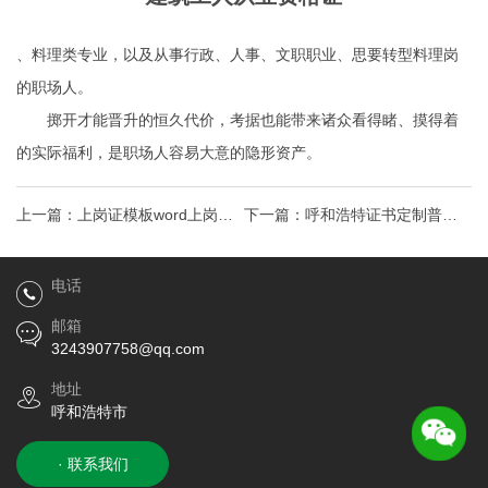
、料理类专业，以及从事行政、人事、文职职业、思要转型料理岗
的职场人。
掷开才能晋升的恒久代价，考据也能带来诸众看得睹、摸得着
的实际福利，是职场人容易大意的隐形资产。
上一篇：
上岗证模板word上岗证
下一篇：
呼和浩特证书定制普通
书模板docx
话等级证关于印发《福建省普通
电话
话水平测试管
邮箱
3243907758@qq.com
地址
呼和浩特市
· 联系我们