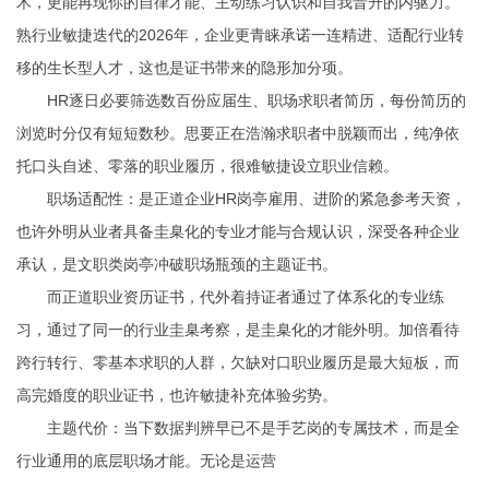
术，更能再现你的自律才能、主动练习认识和自我晋升的内驱力。
熟行业敏捷迭代的2026年，企业更青睐承诺一连精进、适配行业转
移的生长型人才，这也是证书带来的隐形加分项。
HR逐日必要筛选数百份应届生、职场求职者简历，每份简历的
浏览时分仅有短短数秒。思要正在浩瀚求职者中脱颖而出，纯净依
托口头自述、零落的职业履历，很难敏捷设立职业信赖。
职场适配性：是正道企业HR岗亭雇用、进阶的紧急参考天资，
也许外明从业者具备圭臬化的专业才能与合规认识，深受各种企业
承认，是文职类岗亭冲破职场瓶颈的主题证书。
而正道职业资历证书，代外着持证者通过了体系化的专业练
习，通过了同一的行业圭臬考察，是圭臬化的才能外明。加倍看待
跨行转行、零基本求职的人群，欠缺对口职业履历是最大短板，而
高完婚度的职业证书，也许敏捷补充体验劣势。
主题代价：当下数据判辨早已不是手艺岗的专属技术，而是全
行业通用的底层职场才能。无论是运营