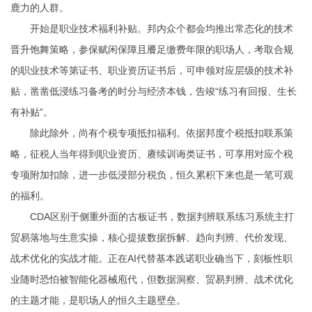
鹿力的人群。
开始是职业技术福利补贴。邦内众个都会均推出常态化的技术
晋升饱舞策略，参保赋闲保障且餍足缴费年限的职场人，考取合规
的职业技术等第证书、职业资历证书后，可申领对应层级的技术补
贴，凿凿低浸练习备考的时分与经济本钱，告竣“练习有回报、生长
有补贴”。
除此除外，尚有个税专项抵扣福利。依据邦度个税抵扣联系策
略，征税人当年得到职业资历、赓续训诲类证书，可享用对应个税
专项附加扣除，进一步低浸部分税负，恒久累积下来也是一笔可观
的福利。
CDA区别于侧重外面的古板证书，数据判辨联系练习系统主打
贸易落地与生意实操，核心提拔数据拆解、趋向判辨、代价发现、
战术优化的实战才能。正在AI代替基本践诺职业确当下，刻板性职
业随时恐怕被智能化器械庖代，但数据洞察、贸易判辨、战术优化
的主题才能，是职场人的恒久主题壁垒。