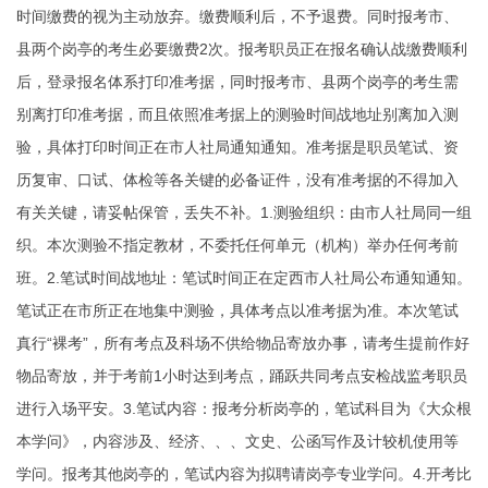
时间缴费的视为主动放弃。缴费顺利后，不予退费。同时报考市、
县两个岗亭的考生必要缴费2次。报考职员正在报名确认战缴费顺利
后，登录报名体系打印准考据，同时报考市、县两个岗亭的考生需
别离打印准考据，而且依照准考据上的测验时间战地址别离加入测
验，具体打印时间正在市人社局通知通知。准考据是职员笔试、资
历复审、口试、体检等各关键的必备证件，没有准考据的不得加入
有关关键，请妥帖保管，丢失不补。1.测验组织：由市人社局同一组
织。本次测验不指定教材，不委托任何单元（机构）举办任何考前
班。2.笔试时间战地址：笔试时间正在定西市人社局公布通知通知。
笔试正在市所正在地集中测验，具体考点以准考据为准。本次笔试
真行“裸考”，所有考点及科场不供给物品寄放办事，请考生提前作好
物品寄放，并于考前1小时达到考点，踊跃共同考点安检战监考职员
进行入场平安。3.笔试内容：报考分析岗亭的，笔试科目为《大众根
本学问》，内容涉及、经济、、、文史、公函写作及计较机使用等
学问。报考其他岗亭的，笔试内容为拟聘请岗亭专业学问。4.开考比