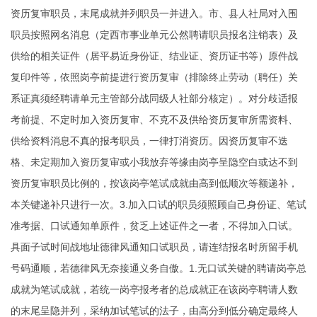
资历复审职员，末尾成就并列职员一并进入。市、县人社局对入围
职员按照网名消息（定西市事业单元公然聘请职员报名注销表）及
供给的相关证件（居平易近身份证、结业证、资历证书等）原件战
复印件等，依照岗亭前提进行资历复审（排除终止劳动（聘任）关
系证真须经聘请单元主管部分战同级人社部分核定）。对分歧适报
考前提、不定时加入资历复审、不克不及供给资历复审所需资料、
供给资料消息不真的报考职员，一律打消资历。因资历复审不迭
格、未定期加入资历复审或小我放弃等缘由岗亭呈隐空白或达不到
资历复审职员比例的，按该岗亭笔试成就由高到低顺次等额递补，
本关键递补只进行一次。3.加入口试的职员须照顾自己身份证、笔试
准考据、口试通知单原件，贫乏上述证件之一者，不得加入口试。
具面子试时间战地址德律风通知口试职员，请连结报名时所留手机
号码通顺，若德律风无奈接通义务自傲。1.无口试关键的聘请岗亭总
成就为笔试成就，若统一岗亭报考者的总成就正在该岗亭聘请人数
的末尾呈隐并列，采纳加试笔试的法子，由高分到低分确定最终人