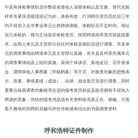
中若有体检事情职员作弊或者请他人顶替体检以及互换、替代化验
样本等紧张违规违游记为的，体检有效，打消聘任资历且此后三年
内不得加入全市事业单元公然聘请测验。体检职员不定时间、地址
加入体检的，视为主动放弃体检资历。按照聘请岗亭资历前提战要
求，由用人单元及主管部分担任对体检及格职员进行调查。市直单
元的调查事情由聘请单元及主管部分真施，有关县及州里所属单元
的调查事情由县上组织真施。采纳个体谈话、真地走访、召开座谈
会、调阅审核人事档案（学籍档案）等方式，对换查对象的思惟表
示、质量、事情真绩（成就）、自律、就业形态等进行调查，同时
要重点核真调查对象能否合适的报考资历前提及能否拥有不得加入
聘请的景象，供给的报考消息战有关资料能否真正在、精确，片面
客不雅地对拟聘职员赐与评价并构成有结论的书面调查资料
呼和浩特证件制作