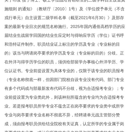
关于印发 授予博士、硕士学位战培育钻研生的二级学科自主设置真
施细则 的通知》（教研厅〔2010〕1号）及《学位授予单元（不含
戎行单元）自主设置二级学科名单（截至2021年6月30）》及部存
案的最新专业目次的规范名称施行。2025年国内通俗高档学历的应
届结业生战留学回国的结业生应定时与得响应学历（学位）证书呼
和浩特证件制作。职员结业证上标注的学历及专业（专业标的目
的）该当与聘请岗亭要求的学历及专业（专业标的目的）分歧。正
在外洋与得学历学位的职员，须供给部留学办事核心外洋学历、学
位认证书。专业前提设置为具体专业的，仅限于该专业的职员报考
（专业名称彻底一样，但因部门院校自设专业没有代码、部门专业
有多个代码或与部最新发布代码不分歧，视为合适报考专业）；专
业前提设置为专业类此外，则该种别所蕴含的专业均为合适报考专
业。若是报考职员所学专业不蕴含正在岗亭要求的专业类中或所学
专业与岗亭要求专业名称不彻底不异，经聘请单元战主管部分赞
成，须由报考职员供给结业院校有关证真，认定所学的专业属于岗