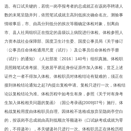
选。有口试关键的，若统一岗亭报考者的总成就正在该岗亭聘请人
数的末尾呈隐并列，依照笔试成就主高到低挨次确命名次。测验事
情竣事后，市、由高分到低分的挨次等额确定体检对象，别离由
市、县人社局组织正在指定的县级以上病院进行体检。体检参照人
力资本战社会保障部、国度卫生计生委、国度公事员局《关于修订
〈公事员任命体检通用尺度（试行）〉及公事员任命体检作手册
（试行）的通知》（人社部发〔2016〕140号）组织真施。体检职
员照顾笔试准考据、无效居平易近身份证原件加入体检，贫乏上述
证件之一者不得加入体检。体检职员对体检结论有疑难的，须正在
接到体检结论通知之起7内提出复检申请。复检只进行一次，体检结
论以复检结论为准。体检历程中如考生有身，参照《关于对有身考
生加入体检相关问题的复函》（国公考录函[2009]07号）施行。体
检战复检用度由体检职员自理。因体检不迭格或放弃呈隐岗亭空白
的，按该岗亭总成就由高到低顺次等额递补（口试缺考或成就为零
的，不得递补），本关键递补只进行一次。体检职员正在体检历程