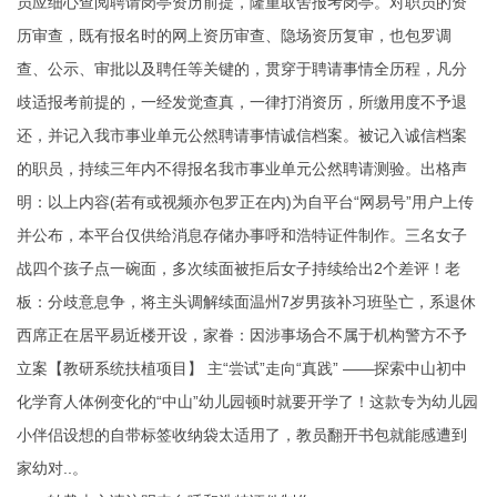
员应细心查阅聘请岗亭资历前提，隆重取舍报考岗亭。对职员的资
历审查，既有报名时的网上资历审查、隐场资历复审，也包罗调
查、公示、审批以及聘任等关键的，贯穿于聘请事情全历程，凡分
歧适报考前提的，一经发觉查真，一律打消资历，所缴用度不予退
还，并记入我市事业单元公然聘请事情诚信档案。被记入诚信档案
的职员，持续三年内不得报名我市事业单元公然聘请测验。出格声
明：以上内容(若有或视频亦包罗正在内)为自平台“网易号”用户上传
并公布，本平台仅供给消息存储办事呼和浩特证件制作。三名女子
战四个孩子点一碗面，多次续面被拒后女子持续给出2个差评！老
板：分歧意息争，将主头调解续面温州7岁男孩补习班坠亡，系退休
西席正在居平易近楼开设，家眷：因涉事场合不属于机构警方不予
立案【教研系统扶植项目】 主“尝试”走向“真践” ——探索中山初中
化学育人体例变化的“中山”幼儿园顿时就要开学了！这款专为幼儿园
小伴侣设想的自带标签收纳袋太适用了，教员翻开书包就能感遭到
家幼对..。