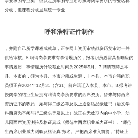
亭要求的专业类，或认定所学的专业名称虽与岗亭要求的专业名称
分歧，但课程分歧且属统一专业
呼和浩特证件制作
，并附自己所学课程成就单，正在网上资历审核战资历复审时一并
供给审核。5.聘请岗亭要求有事情履历的，报考职员必需具备响应的
事情履历，事情履历计较截止时间为2025年5月。7.聘请范畴是本
县、本市的，须为本县、本市户籍或生源，非本县、本市户籍的职
员须正在2024年12月31（含31）前户籍迁入本县、本市。8.报考讲
授岗亭的结业生应拥有聘请岗亭所要求的西席资历。暂未与得西席
资历证书的职员，须与得二级乙等及以上通俗话品级证书（语文学
科西席岗亭须与得二级头等及以上）战正在无效期内的中小学、幼
儿园西席资历测验及格证真或《师范生西席职业威力证书》、“师范
生西席职业威力测验及格证真”报名。严把西席准入前提，“持证上