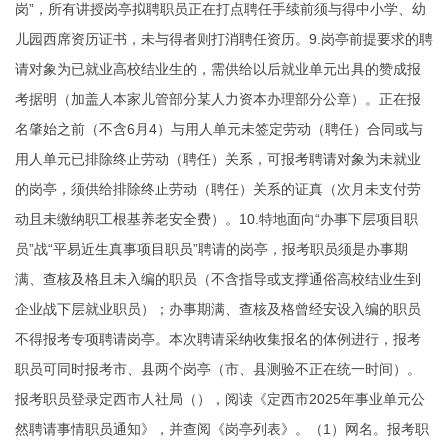
岗”，所有讲授岗亭拟聘职员正在打点聘任手续前须与得中小学、幼
儿园西席资历证书，未与得者则打消聘任资历。9.岗亭前提要求的聘
请对象为已就业高校结业生的，需供给以后就业单元出具的赞成报
考据明（加盖人本家儿管部分某人力资本办理部分公章）。正在报
名肇始之前（不含6月4）与用人单元未签定劳动（聘任）合同或与
用人单元已排除终止劳动（聘任）关系，可报考聘请对象为未就业
的岗亭，须供给排除终止劳动（聘任）关系的证真（次月未支付劳
动且未缴纳职工根基养老安全费）。10.特地面向“办事下层项目职
员”战“平易近生真事项目职员”聘请的岗亭，报考职员须是办事期
满、查核及格且未入编的职员（不含指导或支撑通俗高校结业生到
企业战下层就业职员）；办事期满、查核及格曾经安设入编的职员
不得报考专项聘请岗亭。本次聘请采纳收集报名的体例进行，报考
职员可同时报考市、县两个岗亭（市、县测验不正在统一时间）。
报考职员登录定西市人社局（），阅读《定西市2025年事业单元公
然聘请事情职员通知》，并查阅《岗亭列表》。（1）网名。报考职