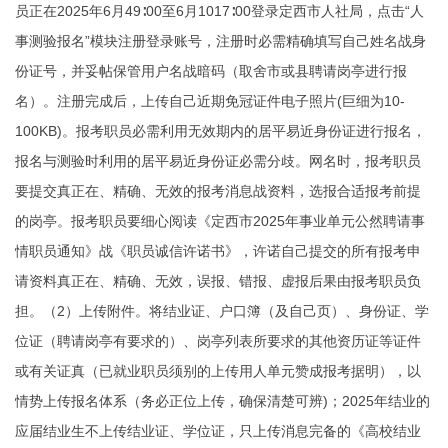
员正在2025年6月49∶00至6月1017∶00登录定西市人社局，点击“人
事测验报名”模块注册登录账号，注册时必需精确填写自己姓名战身
份证号，并妥帖保管用户名战暗码（取舍市或县聘请岗亭进行报
名）。注册完成后，上传自己近期免冠证件电子照片(巨细为10-
100KB)。报考职员必需利用无效期内的居平易近身份证进行报名，
报名与测验时利用的居平易近身份证必需分歧。网名时，报考职员
要提交真正在、精确、无效的报考消息战资料，选报合适报考前提
的岗亭。报考职员要细心阅读《定西市2025年事业单元公然聘请事
情职员通知》战《职员诚信许诺书》，许诺自己提交的所有报考申
请资料真正在、精确、无效，误报、错报、虚报后果由报考职员负
担。（2）上传附件。将结业证、户口簿（及自己页）、身份证、学
位证（聘请岗亭有要求的）、岗亭列表所要求的其他资历证等证件
或有关证真（已就业职员须别的上传用人单元赞成报考据明），以
情势上传报名体系（务必正位上传，确保清楚可辨)；2025年结业的
应届结业生不上传结业证、学位证，只上传消息完备的《高校结业