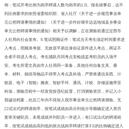
例：笔试开考比例为岗亭聘请人数与岗亭的1∶3。报名竣事后，达不
到比例要求的依照省委组织部、省人社厅《关于进一步规范事业单
元公然聘请事情的通知》《关于进一步作好艰辛边远地域县乡事业
单元公然聘请事情的通知》相关予以调解，正在测验前通过定西市
人社局向社会发布。5.笔试照顾证件：笔试当天考生须定时间要求进
入考点，照顾准考据、无效居平易近身份证原件进入考点，两证不
全者不得进入考点。考生踊跃共同考点安检战监考职员的入场平
安。考生所需文具由市人社局同一装备，其他任何自备文具、册
本、材料、稿纸等物品不得带入考点及科场，严禁将通信东西、计
较器、电子（智能）腕表、智妙手环、通讯、计较、存储设施带至
科场，测验历程中一经发觉按违纪处置，打消测验资历，并记入小
我诚信档案，此后三年内不得加入我市事业单元公然聘请测验。无
口试法式的聘请岗亭，按笔试成就由高分到低分等额确定进入资历
复审关键职员，末尾成就并列职员一并进入；有口试法式的聘请岗
亭，按笔试成就由高到低的挨次战岗亭聘请打算3∶1的比例确定进入