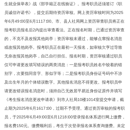
生就业保举表》战《部学籍正在线验证》。报考职员还须签订《职
员诚信许诺书》，提交后期待资历审核。网上资历审核时间为2025
年6月49∶00至6月1117∶00。市、县人社局网上资历审查职员将正在
报考职员报名后2内提出审查看法。正在报名时期，已通过资历审查
的，不克不及改报其他岗亭；资历审核未通过，能够点窜报名消息
或改报其他岗亭。报考职员正在最初一天报名，如审核欠亨过导致
无奈改报其他岗亭，自己自行担任。报名时期，资历审核通过职员
仅可申请更改填写错误的两类消息：一是报考职员姓名中较着的错
别字，次要指同音字、形似字等；二是报考职员身份证号码中不涉
及出生年月的个体错误数字。其他报名消息不得更改。报考职员申
请更改错误报名消息时，须持自己无效居平易近身份证原件并填写
《考生报名消息更改申请表》到市人社局10楼1014室提交申请，截
止期为2025年6月1617∶00，过期不予受理。通过资历审核的报考职
员，于2025年6月49∶00至6月1218∶00登录报名体系进行网上缴费，
报名费150元。缴费顺利后，考生于次登录报名体系查询缴费。未定