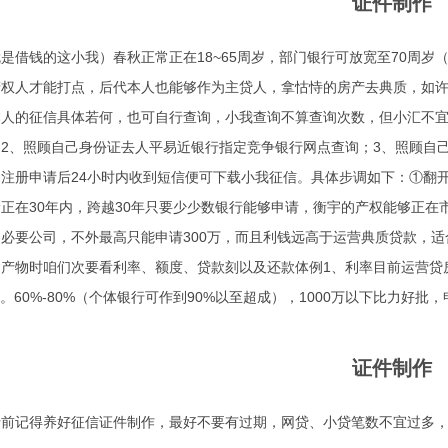
证件制作
是借钱的这小我）春秋正常正在18~65周岁，部门银行可放宽至70周
产权人才能打点，后代本人也能够作为主贷人，拿怙恃的房产去典质，如
本人的征信具体若何，也可自行查询，小我查询不算查询次数，但小汇不
2、照顾自己身份证去人平易近银行指定竞争银行网点查询；3、照顾自
注册申请后24小时内收到短信便可下载小我征信。具体步调如下：①翻
正在30年内，跨越30年只要少少数银行能够申请，衡宇的产权能够正在
必要公司，不外最高只能申请300万，而且利钱远高于运营典质贷款，
产物时咱们次要看利率、额度、贷款刻以及还款体例1、利率目前运营贷房
.5%。60%-80%（个体银行可作到90%以至超成），1000万以下比力好批
证件制作
请前记得养好征信
证件制作
，最好不要有过期，网贷、小贷笔数不宜过多