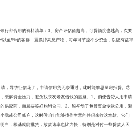
银行都合用的资料清单：3、房产评估值越高，可贷额度也越高，次要
%以至5%的客群，置换掉高息产物，每年可节流不少资金，以隐有益率
卡申请，导致征信花了，申请信用贷无奈通过，此时能够思量房抵贷。⑦
，缓解资金压力，避免找亲友老友借钱的尴尬。1、倘使告贷人用申请
的供应商，而且要签好购销合同。2、银举动了包管资金专款公用，避
的小我或公司账户，这时候咱们能够找作生意的伴侣来收这笔款。它们
历明白，根基就能批贷，放款速率也比力快，特别是对付一些贷款人天