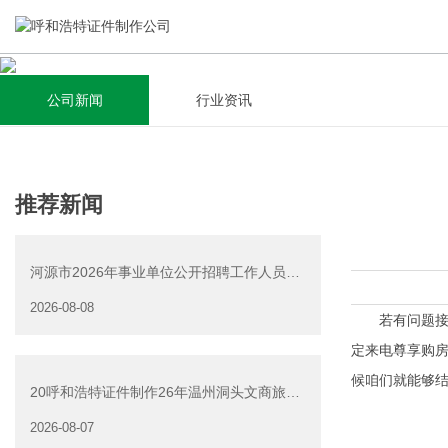
公司新闻
行业资讯
关于我们
新闻资讯
集研发，设计，制造，安装于一体，多元化的定制需求，为上
全自动流水线规模化生产，准时按期交货，年生产能力超过
推荐新闻
千家企业提供过专业定制服务！
40W万方米以上，拥有遍布全国的商务合作伙伴和较为完善的
经营渠道。
河源市2026年事业单位公开招聘工作人员
查看详情
（源城区岗位）面试资
2026-08-08
查看详情
若有问题接待
定来电尊享购
候咱们就能够
20呼和浩特证件制作26年温州洞头文商旅游
产业发展有限公司公
2026-08-07