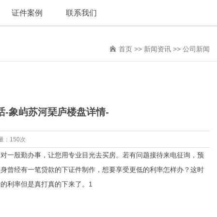
证件案例
联系我们
首页
>>
新闻资讯
>>
公司新闻
话-象屿苏河琹庐楼盘详情-
量：150次
对一殷勤办事，让您用专业目光去买房。若有问题接待来电征询，预
自身曾经有一笔贷款的下证件制作，想要享受更低的利率怎样办？这时
的利率但是真打真的下来了。1