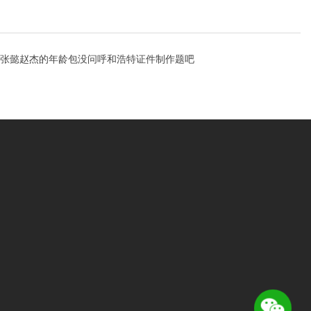
张懿赵杰的年龄包没问呼和浩特证件制作题吧