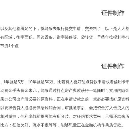
证件制作
度以及其他都餍足的下，就能够去银行提交申请，交资料了。以下是大大都
有区域，衡宇面积、周边设备、衡宇装修等。②转贷：早些年按揭利率4
节流1个点
证件制作
较，1年就是5万，10年就是50万。比若有人喜好乱点贷款申请或者信用
流动资金手头资金未几，能够通过打点房产典质获得一笔随时可支用的隐金
于采办公司出产所必要的原资料，正在申请贷款之前，就必必要找好原资料
所以要求告贷人必必要供给购销合同，审批通事后，会把资金打入告贷人
能相对矫捷，但利率战前提可能有所分歧。对征信要求宽松，只需还款来
，比方：征信欠好、流水不敷等等，能够思量正在金融机构作典质贷款。