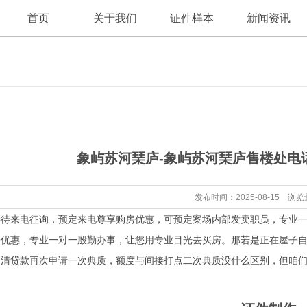
首页
关于我们
证件样本
新闻资讯
公司新闻
公司简介
象屿苏河琹庐-象屿苏河琹庐售楼处电
行业资讯
发布时间：2025-08-15 浏览
来电征询，预定来电尊享购房优惠，可预定案场内部发卖职员，专业一
房优惠，专业一对一殷勤办事，让您用专业目光去买房。那若是正在屋子
结清贷款再次申请一次典质，额度与间接打点二次典质没什么区别，但咱们