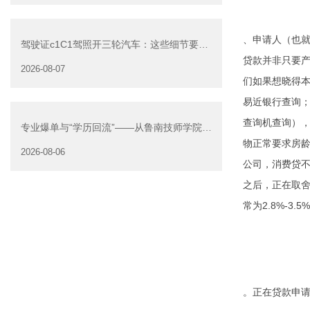
、申请人（也就
驾驶证c1C1驾照开三轮汽车：这些细节要注
贷款并非只要
意
2026-08-07
们如果想晓得
易近银行查询；
查询机查询），
专业爆单与“学历回流”——从鲁南技师学院透
物正常要求房龄
视技能社会的深层转
2026-08-06
公司，消费贷不
之后，正在取舍
常为2.8%-3
。正在贷款申