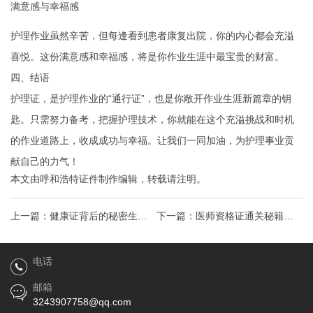
满意感与幸福感
护理作业虽然辛苦，但每逢看到患者康复出院，你的内心都会充溢
喜悦。这份满意感和幸福感，将是你作业生涯中最宝贵的财富。
四、结语
护理证，是护理作业的“通行证”，也是你敞开作业生涯新篇章的钥
匙。只需努力备考，把握护理技术，你就能在这个充溢挑战和时机
的作业道路上，收成成功与幸福。让我们一同加油，为护理事业贡
献自己的力气！
本文由
呼和浩特证件制作
编辑，转载请注明。
上一篇：
健康证背后的秘密生活
下一篇：
医师资格证通关秘籍，
必备的健康通行证，应对职场与
助你迈向医学巅峰之路！
电话
生活挑战
邮箱
3243907758@qq.com