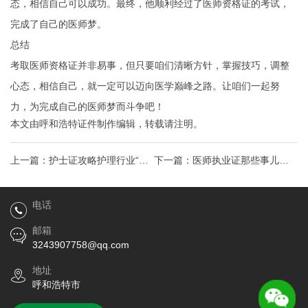
态，相信自己可以成功。最终，他顺利经过了医师资格证的考试，
完成了自己的医师梦。
总结
考取医师资格证并非易事，但只要咱们清晰方针，掌握技巧，调整
心态，相信自己，就一定可以迈向医学巅峰之路。让咱们一起努
力，为完成自己的医师梦而斗争吧！
本文由
呼和浩特证件制作
编辑，转载请注明。
上一篇：
护士证攻略护理行业“通
下一篇：
医师执业证那些事儿考
行证”，解锁职业生涯新篇章！
取之路及行业热点
电话
邮箱
3243907758@qq.com
地址
呼和浩特市