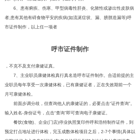
6、患有痢疾、伤寒、甲型病毒性肝炎、化脓性或渗出性皮肤病
者;患有其他有碍食物平安的疾病(如流涎症状、漏、膀胱造漏等)呼
市证件制作，以上任一项者
呼市证件制作
，不克不及支付康健证真。
7、主业职员康健体检真行真名造呼市证件制作。合适前提的主
业职员每年享受一次康健体检，已有康健证者，正在失效期前一个
月可康健体检。
前面步调分歧，但查询他人的康健证的，必要点击“证件查询”。
输入姓名-身份证号，点击“查询”即可查询电子康健证。
餐饮(食物)、企业(门店)停业执照复印件呼和浩特制作证件，到
预定打点地址进行体检，完玉成数体检项目之后，2-7个事情(具体以