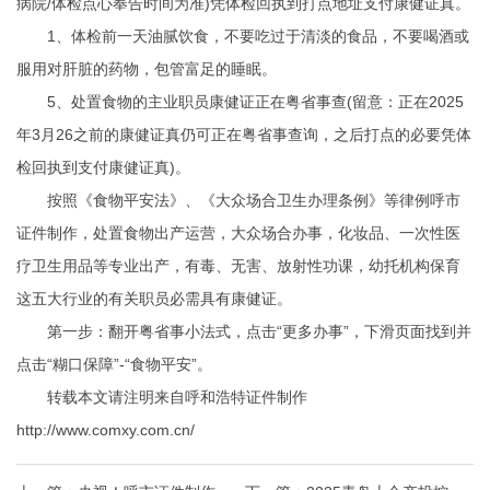
病院/体检点心奉告时间为准)凭体检回执到打点地址支付康健证真。
1、体检前一天油腻饮食，不要吃过于清淡的食品，不要喝酒或
服用对肝脏的药物，包管富足的睡眠。
5、处置食物的主业职员康健证正在粤省事查(留意：正在2025
年3月26之前的康健证真仍可正在粤省事查询，之后打点的必要凭体
检回执到支付康健证真)。
按照《食物平安法》、《大众场合卫生办理条例》等律例呼市
证件制作，处置食物出产运营，大众场合办事，化妆品、一次性医
疗卫生用品等专业出产，有毒、无害、放射性功课，幼托机构保育
这五大行业的有关职员必需具有康健证。
第一步：翻开粤省事小法式，点击“更多办事”，下滑页面找到并
点击“糊口保障”-“食物平安”。
转载本文请注明来自呼和浩特证件制作
http://www.comxy.com.cn/