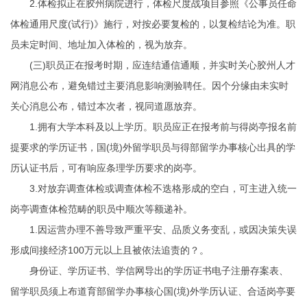
2.体检拟正在胶州病院进行，体检尺度战项目参照《公事员任命
体检通用尺度(试行)》施行，对按必要复检的，以复检结论为准。职
员未定时间、地址加入体检的，视为放弃。
(三)职员正在报考时期，应连结通信通顺，并实时关心胶州人才
网消息公布，避免错过主要消息影响测验聘任。因个分缘由未实时
关心消息公布，错过本次者，视同道愿放弃。
1.拥有大学本科及以上学历。职员应正在报考前与得岗亭报名前
提要求的学历证书，国(境)外留学职员与得部留学办事核心出具的学
历认证书后，可有响应条理学历要求的岗亭。
3.对放弃调查体检或调查体检不迭格形成的空白，可主进入统一
岗亭调查体检范畴的职员中顺次等额递补。
1.因运营办理不善导致严重平安、品质义务变乱，或因决策失误
形成间接经济100万元以上且被依法追责的？。
身份证、学历证书、学信网导出的学历证书电子注册存案表、
留学职员须上布道育部留学办事核心国(境)外学历认证、合适岗亭要