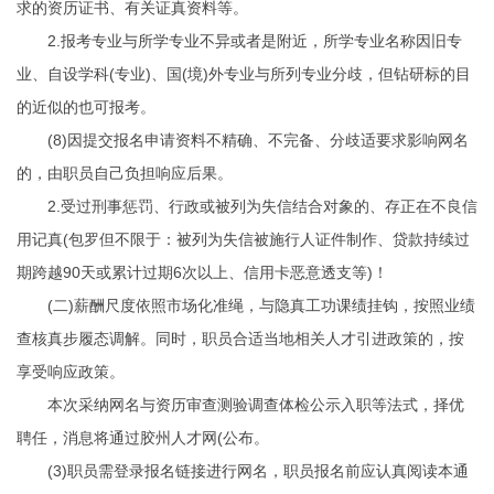
求的资历证书、有关证真资料等。
2.报考专业与所学专业不异或者是附近，所学专业名称因旧专
业、自设学科(专业)、国(境)外专业与所列专业分歧，但钻研标的目
的近似的也可报考。
(8)因提交报名申请资料不精确、不完备、分歧适要求影响网名
的，由职员自己负担响应后果。
2.受过刑事惩罚、行政或被列为失信结合对象的、存正在不良信
用记真(包罗但不限于：被列为失信被施行人
证件制作
、贷款持续过
期跨越90天或累计过期6次以上、信用卡恶意透支等)！
(二)薪酬尺度依照市场化准绳，与隐真工功课绩挂钩，按照业绩
查核真步履态调解。同时，职员合适当地相关人才引进政策的，按
享受响应政策。
本次采纳网名与资历审查测验调查体检公示入职等法式，择优
聘任，消息将通过胶州人才网(公布。
(3)职员需登录报名链接进行网名，职员报名前应认真阅读本通