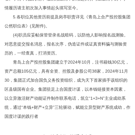
情履历请主初次加入事情起头填写至今。
5.各职位其他资历前提及岗亭职责详见《青岛上合产投控股集团
公然职位表》(见附件)。
(4)职员应妥帖保管登录名战暗码，以防他人影响报名战测验。
对恶意提交报名消息，报名次序，伪造证件或证真资料骗与测验资
历的，一经查真，打消资历。
青岛上合产投控股集团建立于2024年10月，注书籍钱30亿元，
资产总额105亿元，具有全资、控股及参股公司38家，2024年11月
30，集团正式加合国负义务投资组织，成为天下首家插手该组织的
区县级国有企业。集团驻足上合国度计谋，以本钱链接资本因素，
以立异激活财产动能证件制作联系电话，筑立“1+3+N”主业成幼系
统，通过“本钱+财产+立异”三轮驱动，赋能立异型财产系统成幼，作
国度计谋的践行者