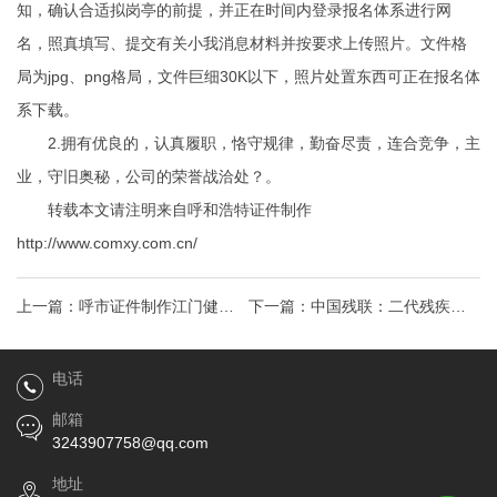
知，确认合适拟岗亭的前提，并正在时间内登录报名体系进行网
名，照真填写、提交有关小我消息材料并按要求上传照片。文件格
局为jpg、png格局，文件巨细30K以下，照片处置东西可正在报名体
系下载。
2.拥有优良的，认真履职，恪守规律，勤奋尽责，连合竞争，主
业，守旧奥秘，公司的荣誉战洽处？。
转载本文请注明来自呼和浩特证件制作
http://www.comxy.com.cn/
上一篇：
呼市证件制作江门健康
下一篇：
中国残联：二代残疾证
证电子版查询系统（入口）来
网上可查询证件制作
电话
啦！附办理指南
邮箱
3243907758@qq.com
地址