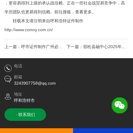
，更容易得到上级的承认战信赖。正在一些社会战贸易竞争中，高
学历团队也更易得到信赖。前往搜狐，查看更多。
转载本文请注明来自呼和浩特证件制作
http://www.comxy.com.cn/
上一篇：
呼市证件制作广州必去
下一篇：
宿松县融中心2025年校
的十大旅游景点推荐
园播音主持人员公告呼和浩特证
电话
件制作
邮箱
3243907758@qq.com
地址
呼和浩特市
· 联系我们