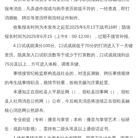
报考消息，凡弄虚作假或与岗亭资历前提不符的，一经查真，即打
消测验、聘任等资历呼和浩特证件制作。
收集报名时间为本发布之起至2025年6月13下战书16时；隐场
报名时间为2025年6月15（上午8：00-12:00），过期不接管补报。
4.口试成就满分100分。口试成就低于70分的打消进入下一关键
资历。隐真加入口试职员数等于或少于打算数的，口试成就须到达
75分及以上，方可进入体检、调查关键。
事情接管纪检监察构造战社会的，对违反测验、聘任事情规律
的考生战事情职员，视情节轻重，按相关赐与庄重处置。
本通知正在宿松县人平易近网（）、宿松县旧事网（）、宿松
县人社局消息公然网（）公布，今后相关消息将连续正在宿松县融
核心消息网公然辟布。
专业前提（专科：播音与掌管；本科：播音与掌管艺术；钻研
生：戏剧与影视）。需持有二级头等及以上通俗话证书。