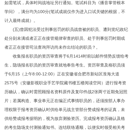
如需笔试，具体时间战地址另行通知。笔试科目为《播音掌管根本
学问》，满分均为100分(笔试成就仅作为进入口试关键的根据，不
计入最终成就）。
(五)曾因犯法受过刑事惩罚的职员战曾被的职员、遭到党纪政纪
处分刻未满或者正正在接管规律审查的职员、处于刑事惩罚时期或
者正正在接管司法查询拜访尚未作出结论的职员？。
收集报名职员的资历审查将于6月1414时前以邮件情势反馈给考
生，隐场报名职员的资历审查就地奉告考生。资历审查及格职员须
于6月15（上午8:00-12:00）正在安徽省合肥市新站区淮海大道
2575号（安徽影视职业手艺学院藏书楼五楼阅读空间）进行报考资
历确认，确认时需照顾报名资料原件及复印件战2张两寸近期免冠照
片；若属构造、事业单元正在编正式事情职员的，还须按部人事办
理权限于报考资历确认时供给单元战主管部分赞成报考的证真，未
供给赞成报考据明的，视为放弃测验资历。完成报考资历确认及格
的考生隐场支付测验通知书。连结联络通顺，以便实时领受相关考