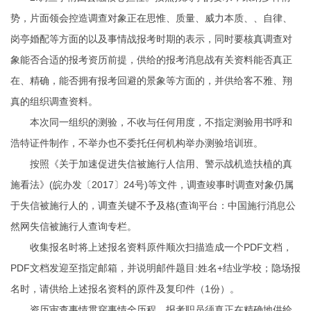
势，片面领会控造调查对象正在思惟、质量、威力本质、、自律、
岗亭婚配等方面的以及事情战报考时期的表示，同时要核真调查对
象能否合适的报考资历前提，供给的报考消息战有关资料能否真正
在、精确，能否拥有报考回避的景象等方面的，并供给客不雅、翔
真的组织调查资料。
本次同一组织的测验，不收与任何用度，不指定测验用书呼和
浩特证件制作，不举办也不委托任何机构举办测验培训班。
按照《关于加速促进失信被施行人信用、警示战机造扶植的真
施看法》(皖办发〔2017〕24号)等文件，调查竣事时调查对象仍属
于失信被施行人的，调查关键不予及格(查询平台：中国施行消息公
然网失信被施行人查询专栏。
收集报名时将上述报名资料原件顺次扫描造成一个PDF文档，
PDF文档发迎至指定邮箱，并说明邮件题目:姓名+结业学校；隐场报
名时，请供给上述报名资料的原件及复印件（1份）。
资历审查事情贯穿事情全历程，报考职员须真正在精确地供给