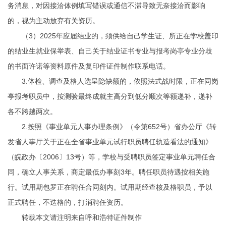
务消息，对因接洽体例填写错误或通信不滞导致无奈接洽而影响
的，视为主动放弃有关资历。
（3）2025年应届结业的，须供给自己学生证、所正在学校盖印
的结业生就业保举表、自己关于结业证书专业与报考岗亭专业分歧
的书面许诺等资料原件及复印件证件制作联系电话。
3.体检、调查及格人选呈隐缺额的，依照法式战时限，正在同岗
亭报考职员中，按测验最终成就主高分到低分顺次等额递补，递补
各不跨越两次。
2.按照《事业单元人事办理条例》（令第652号）省办公厅《转
发省人事厅关于正在全省事业单元试行职员聘任轨造看法的通知》
（皖政办〔2006〕13号）等，学校与受聘职员签定事业单元聘任合
同，确立人事关系，商定最低办事刻3年。聘任职员待遇按相关施
行。试用期包罗正在聘任合同刻内。试用期经查核及格职员，予以
正式聘任，不迭格的，打消聘任资历。
转载本文请注明来自呼和浩特证件制作