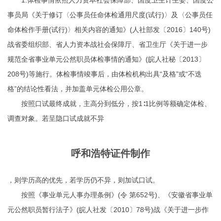
1.体检事情依照人力资本社会保障部、国度卫生计生委、国度公
事员局《关于修订〈公事员任命体检通用尺度(试行)〉及〈公事员任
命体检作手册(试行)〉相关内容的通知》(人社部发〔2016〕140号)
战省委组织部、省人力资本战社会保障厅、省卫生厅《关于进一步
规范全省事业单元公然职员体检事情的通知》(皖人社秘〔2013〕
208号)等施行。体检事情竣事后，由体检机构出具“及格”或“不迭
格”的结论性看法，并加盖单元体检公用公章。
按照口试最终成就，主高分到低分，按1∶1比例等额确定体检、
调查对象。若呈隐口试成就不异
呼和浩特证件制作
，则学历高的优先，若学历仍不异，则加试口试。
按照《事业单元人事办理条例》(令 第652号)、《安徽省事业单
元公然职员暂行法子》(皖人社发〔2010〕78号)战《关于进一步作