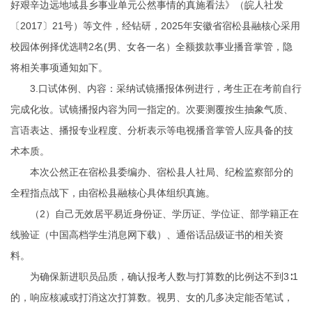
好艰辛边远地域县乡事业单元公然事情的真施看法》（皖人社发
〔2017〕21号）等文件，经钻研，2025年安徽省宿松县融核心采用
校园体例择优选聘2名(男、女各一名）全额拨款事业播音掌管，隐
将相关事项通知如下。
3.口试体例、内容：采纳试镜播报体例进行，考生正在考前自行
完成化妆。试镜播报内容为同一指定的。次要测覆按生抽象气质、
言语表达、播报专业程度、分析表示等电视播音掌管人应具备的技
术本质。
本次公然正在宿松县委编办、宿松县人社局、纪检监察部分的
全程指点战下，由宿松县融核心具体组织真施。
（2）自己无效居平易近身份证、学历证、学位证、部学籍正在
线验证（中国高档学生消息网下载）、通俗话品级证书的相关资
料。
为确保新进职员品质，确认报考人数与打算数的比例达不到3∶1
的，响应核减或打消这次打算数。视男、女的几多决定能否笔试，