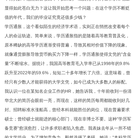
显得如此苍白无力？这让我开始思考一个问题：在这个学历不断贬
值的年代，我们的毕业证究竟还值多少钱？
学历通胀，这个看似陌生的经济学术语，实则正在悄然改变着每个
人的命运轨迹。简单来说，学历通胀指的是随着高等教育普及化，
原本稀缺的高等学历逐渐变得普遍，导致其相对价值下降的现象。
就像通货膨胀导致货币购买力下降一样，学历通胀使得文凭的"含金
量"不断缩水。据统计，我国高等教育毛入学率已从1998年的9.8%
跃升至2022年的59.6%，短短二十多年增长了六倍。这意味着，曾
经只有少数人才能获得的大学文凭，如今已成为大多数人的标配。
我认识一位在某知名企业工作的HR，她告诉我，十年前收到一份清
华北大的简历会眼前一亮，而现在，这样的简历每周都能收到好几
封。招聘标准水涨船高，曾经本科就能胜任的岗位，现在普遍要求
硕士；曾经硕士就能进的核心部门，现在非博士不要。这种"学历军
备竞赛"愈演愈烈，让许多求职者陷入焦虑。我表妹去年从一所不错
的大学毕业，为了增加竞争力，毅然选择了考研，她说："本科学历