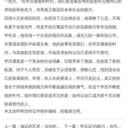
一把火。"在学历通胀的时代，我们更需要思考的是如何点燃内心的
求知欲和创造力，培养真正能适应未来社会的能力。
回望小王的求职经历，在经历了几次挫折后，他调整了心态，不再
执着于名校光环，而是开始注重提升自己的实践能力和专业技能。
半年后，他凭借一个出色的项目作品集，成功入职一家科技公司，
并逐渐在团队中崭露头角。他的故事告诉我们，在学历通胀的时
代，与其抱怨文凭贬值，不如思考如何让自己变得不可替代。
学历通胀是一个复杂的社会现象，它既带来了挑战，也创造了新的
机遇。对于个人而言，关键在于认清形势，调整心态，找到适合自
己的发展路径。毕竟，在人生的赛道上，学历只是起点，真正的价
值在于持续奔跑的能力和不断超越自我的勇气。在这个学历不断贬
值的年代，或许我们更应该关注的是：如何让自己成为那个无法被
轻易替代的人。
本文由
呼和浩特证件制作
编辑，转载请注明。
上一篇：
做证的艺术：当你的证
下一篇：
学位证VS能力：当代职