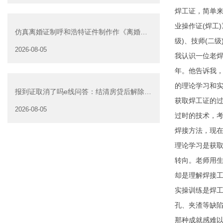
焊工证，简单
业操作证(焊工
仿真离婚证制呼和浩特证件制作作《离婚证
级)、技师(二
明书》可以在网上办
2026-08-05
我认识一位老焊
年。他告诉我
的理论学习和
报到证取消了吗e线问答：结清房贷后解除抵
获取焊工证的
押是否可以委托他人办
2026-08-05
过时的技术，
焊接方法，现
理论学习是获
转向。老师用生
却是理解焊接
实操训练是焊
孔、夹渣等缺
那种成就感难