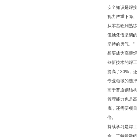
安全知识是焊
视力严重下降。
从零基础到熟练
但她凭借坚韧
坚持的勇气。"
想要成为高薪
些新技术的焊
提高了30%，
专业领域的选
高于普通钢结
管理能力也是
底，还需要项
倍。
持续学习是焊
会，了解最新