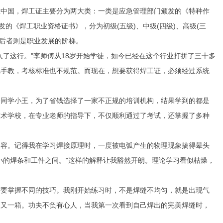
在中国，焊工证主要分为两大类：一类是应急管理部门颁发的《特种作
的《焊工职业资格证书》，分为初级(五级)、中级(四级)、高级(三
，后者则是职业发展的阶梯。
了这行。"李师傅从18岁开始学徒，如今已经在这个行业打拼了三十多
把手教，考核标准也不规范。而现在，想要获得焊工证，必须经过系统
个同学小王，为了省钱选择了一家不正规的培训机构，结果学到的都是
技术学校，在专业老师的指导下，不仅顺利通过了考试，还掌握了多种
内容。记得我在学习焊接原理时，一度被电弧产生的物理现象搞得晕头
小的焊条和工件之间。"这样的解释让我豁然开朗。理论学习看似枯燥，
需要掌握不同的技巧。我刚开始练习时，不是焊缝不均匀，就是出现气
箱又一箱。功夫不负有心人，当我第一次看到自己焊出的完美焊缝时，