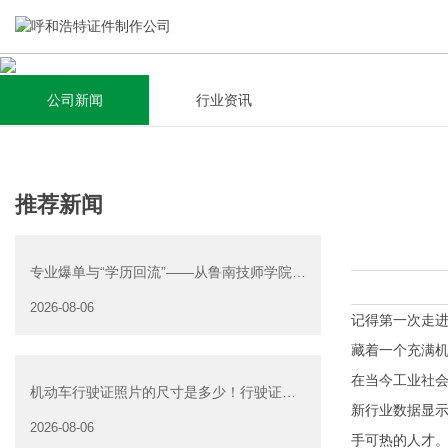
公司新闻
行业资讯
关于我们
新闻资讯
集研发，设计，制造，安装于一体，多元化的定制需求，为上
全自动流水线规模化生产，准时按期交货，年生产能力超过
推荐新闻
千家企业提供过专业定制服务！
40W万方米以上，拥有遍布全国的商务合作伙伴和较为完善的
经营渠道。
专业爆单与“学历回流”——从鲁南技师学院透
查看详情
视技能社会的深层转
2026-08-06
查看详情
记得第一次走
藏着一个充满
在当今工业社
机动车行驶证照片的尺寸是多少！行驶证照
新行业数据显
片大小
2026-08-06
手可热的人才