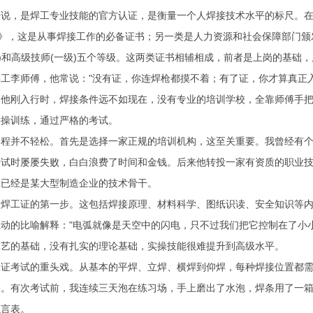
来说，是焊工专业技能的官方认证，是衡量一个人焊接技术水平的标尺。
)》，这是从事焊接工作的必备证书；另一类是人力资源和社会保障部门颁发
级)和高级技师(一级)五个等级。这两类证书相辅相成，前者是上岗的基础
工李师傅，他常说："没有证，你连焊枪都摸不着；有了证，你才算真正入
，他刚入行时，焊接条件远不如现在，没有专业的培训学校，全靠师傅手
实操训练，通过严格的考试。
过程并不轻松。首先是选择一家正规的培训机构，这至关重要。我曾经有
考试时屡屡失败，白白浪费了时间和金钱。后来他转投一家有资质的职业
在已经是某大型制造企业的技术骨干。
取焊工证的第一步。这包括焊接原理、材料科学、图纸识读、安全知识等
动的比喻解释："电弧就像是天空中的闪电，只不过我们把它控制在了小
工艺的基础，没有扎实的理论基础，实操技能很难提升到高级水平。
工证考试的重头戏。从基本的平焊、立焊、横焊到仰焊，每种焊接位置都
陷。有次考试前，我连续三天泡在练习场，手上磨出了水泡，焊条用了一
以言表。