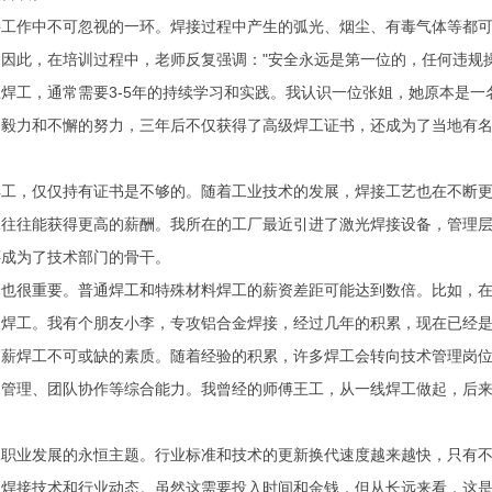
接工作中不可忽视的一环。焊接过程中产生的弧光、烟尘、有毒气体等都
因此，在培训过程中，老师反复强调："安全永远是第一位的，任何违规
焊工，通常需要3-5年的持续学习和实践。我认识一位张姐，她原本是
的毅力和不懈的努力，三年后不仅获得了高级焊工证书，还成为了当地有名
焊工，仅仅持有证书是不够的。随着工业技术的发展，焊接工艺也在不断
工往往能获得更高的薪酬。我所在的工厂最近引进了激光焊接设备，管理
还成为了技术部门的骨干。
择也很重要。普通焊工和特殊材料焊工的薪资差距可能达到数倍。比如，
构焊工。我有个朋友小李，专攻铝合金焊接，经过几年的积累，现在已经
高薪焊工不可或缺的素质。随着经验的积累，许多焊工会转向技术管理岗
目管理、团队协作等综合能力。我曾经的师傅王工，从一线焊工做起，后
工职业发展的永恒主题。行业标准和技术的更新换代速度越来越快，只有
的焊接技术和行业动态。虽然这需要投入时间和金钱，但从长远来看，这