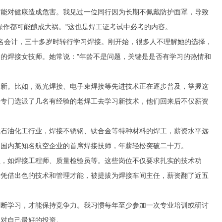
可能对健康造成危害。我见过一位同行因为长期不佩戴防护面罩，导致
操作都可能酿成大祸。"这也是焊工证考试中必考的内容。
一名会计，三十多岁时转行学习焊接。刚开始，很多人不理解她的选择，
的焊接女技师。她常说："年龄不是问题，关键是是否有学习的热情和
更新。比如，激光焊接、电子束焊接等先进技术正在逐步普及，掌握这
层专门选派了几名有经验的老焊工去学习新技术，他们回来后不仅薪资
在石油化工行业，焊接不锈钢、钛合金等特种材料的焊工，薪资水平远
是国内某知名航空企业的首席焊接技师，年薪轻松突破二十万。
位，如焊接工程师、质量检验员等。这些岗位不仅要求扎实的技术功
来凭借出色的技术和管理才能，被提拔为焊接车间主任，薪资翻了近五
不断学习，才能保持竞争力。我习惯每年至少参加一次专业培训或研讨
是对自己最好的投资。