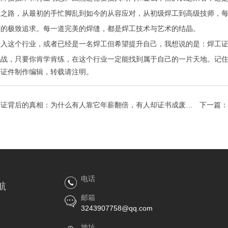
工之路，从最初的手忙脚乱到如今的从容应对，从初级焊工到高级技师，
度的极致追求。每一道完美的焊缝，都是焊工技术与艺术的结晶。
进入这个行业，或者已经是一名焊工但希望提升自己，我想说的是：焊工
挑战，只要你肯学肯练，在这个行业一定能找到属于自己的一片天地。记
特证件制作
编辑，转载请注明。
作证背后的真相：为什么有人靠它年薪翻倍，有人却证书成废
下一篇：
电话
航
邮箱
3243907758@qq.com
地址