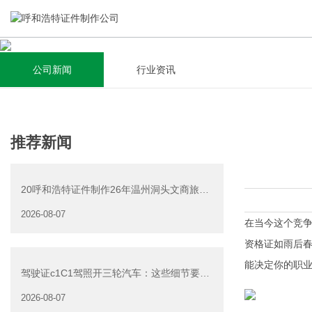
公司新闻
行业资讯
关于我们
新闻资讯
集研发，设计，制造，安装于一体，多元化的定制需求，为上
全自动流水线规模化生产，准时按期交货，年生产能力超过
推荐新闻
千家企业提供过专业定制服务！
40W万方米以上，拥有遍布全国的商务合作伙伴和较为完善的
经营渠道。
20呼和浩特证件制作26年温州洞头文商旅游
查看详情
产业发展有限公司公
2026-08-07
查看详情
在当今这个竞争
资格证如雨后
能决定你的职
驾驶证c1C1驾照开三轮汽车：这些细节要注
意
2026-08-07