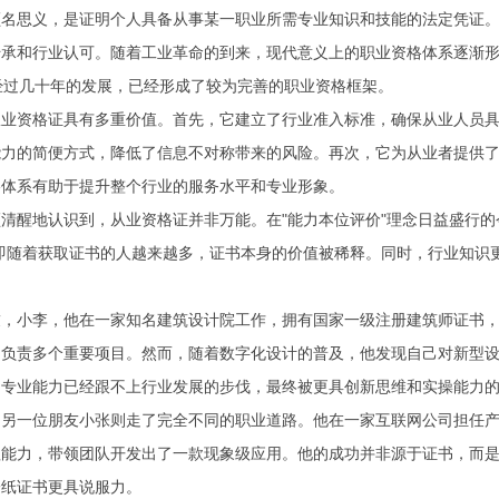
顾名思义，是证明个人具备从事某一职业所需专业知识和技能的法定凭证
承和行业认可。随着工业革命的到来，现代意义上的职业资格体系逐渐形
经过几十年的发展，已经形成了较为完善的职业资格框架。
从业资格证具有多重价值。首先，它建立了行业准入标准，确保从业人员
能力的简便方式，降低了信息不对称带来的风险。再次，它为从业者提供
格体系有助于提升整个行业的服务水平和专业形象。
清醒地认识到，从业资格证并非万能。在"能力本位评价"理念日益盛行的
，即随着获取证书的人越来越多，证书本身的价值被稀释。同时，行业知识
友，小李，他在一家知名建筑设计院工作，拥有国家一级注册建筑师证书
负责多个重要项目。然而，随着数字化设计的普及，他发现自己对新型设
的专业能力已经跟不上行业发展的步伐，最终被更具创新思维和实操能力
的另一位朋友小张则走了完全不同的职业道路。他在一家互联网公司担任
理能力，带领团队开发出了一款现象级应用。他的成功并非源于证书，而
一纸证书更具说服力。