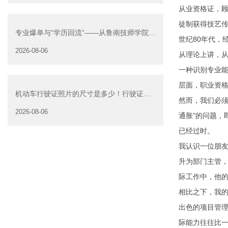
从业资格证，
徒制获得技艺传
专业爆单与“学历回流”——从鲁南技师学院透
世纪80年代，
视技能社会的深层转
2026-08-06
从理论上讲，
一种识别专业
层面，职业资
机动车行驶证照片的尺寸是多少！行驶证照
然而，我们必须
片大小
2026-08-06
通胀"的问题
已经过时。
我认识一位朋
升为部门主管，
际工作中，他
相比之下，我
出色的项目管
际能力往往比