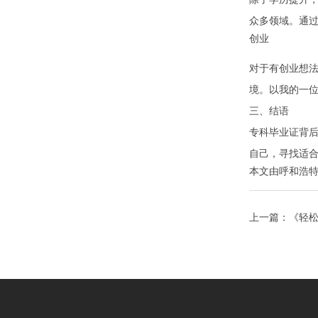
众多领域。通
创业
对于有创业想
境。以我的一
三、结语
专科毕业证背
自己，寻找适
本文由
呼和浩
上一篇：
《轻