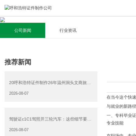
公司新闻
行业资讯
关于我们
新闻资讯
集研发，设计，制造，安装于一体，多元化的定制需求，为上
全自动流水线规模化生产，准时按期交货，年生产能力超过
推荐新闻
千家企业提供过专业定制服务！
40W万方米以上，拥有遍布全国的商务合作伙伴和较为完善的
经营渠道。
20呼和浩特证件制作26年温州洞头文商旅游
查看详情
产业发展有限公司公
2026-08-07
查看详情
在当今这个快
与就业的新路
一、专科毕业
驾驶证c1C1驾照开三轮汽车：这些细节要注
专业技能
意
2026-08-07
在职场中，专