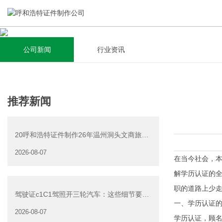
公司新闻
行业资讯
关于我们
新闻资讯
集研发，设计，制造，安装于一体，多元化的定制需求，为上
全自动流水线规模化生产，准时按期交货，年生产能力超过
推荐新闻
千家企业提供过专业定制服务！
40W万方米以上，拥有遍布全国的商务合作伙伴和较为完善的
经营渠道。
20呼和浩特证件制作26年温州洞头文商旅游
查看详情
产业发展有限公司公
2026-08-07
查看详情
在当今社会，
解学历认证的
职的道路上少
驾驶证c1C1驾照开三轮汽车：这些细节要注
一、学历认证
意
2026-08-07
学历认证，顾