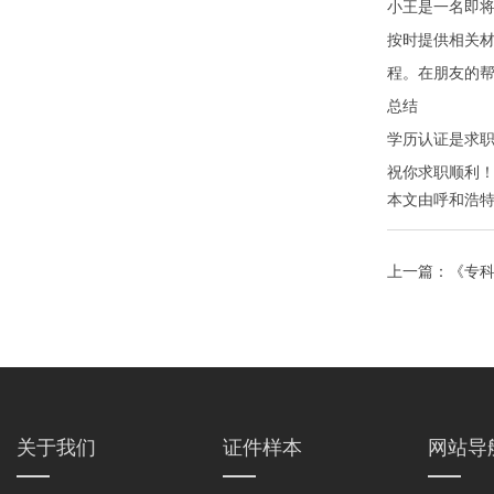
小王是一名即
按时提供相关
程。在朋友的帮
总结
学历认证是求
祝你求职顺利
本文由
呼和浩
上一篇：
《专
关于我们
证件样本
网站导