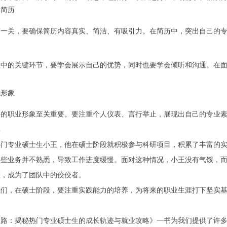
的简历
第一关，要确保简历内容真实、简洁、有吸引力。在简历中，突出自己的
程中的关键环节，要学会展示自己的优势，同时也要学会倾听和沟通。在
业形象
好的职业形象至关重要。要注重个人仪表、言行举止，展现出自己的专业
享
热门专业硕士生小王，他在硕士阶段就积极参与科研项目，积累了丰富的
某些业务并不熟悉，导致工作进度缓慢。面对这种情况，小王没有气馁，
领，成为了团队中的佼佼者。
我们，在硕士阶段，要注重实践能力的培养，为将来的职业生涯打下坚实
之路：揭秘热门专业硕士生的成长轨迹与就业攻略》一书为我们提供了许