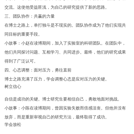
交流。这使他受益匪浅，为自己的研究提供了新的思路。
三、团队协作：共赢的力量
在博士之路上，单打独斗是不现实的。团队协作成为了他们实现共
同目标的重要手段。
小故事：小赵在读博期间，加入了实验室的科研团队。在团队中，
他们共同探讨问题、互相学习、共同进步。最终，他们的研究成果
得到了广泛认可。
四、心态调整：面对压力，勇往直前
博士之路充满了压力，学会调整心态是应对压力的关键。
树立信心
自信是成功的关键。博士研究生要相信自己，勇敢地面对挑战。
小故事：小陈在读博期间，曾因实验失败而倍感沮丧。但他并没有
放弃，而是重新审视自己的研究方法，最终取得了成功。
学会放松