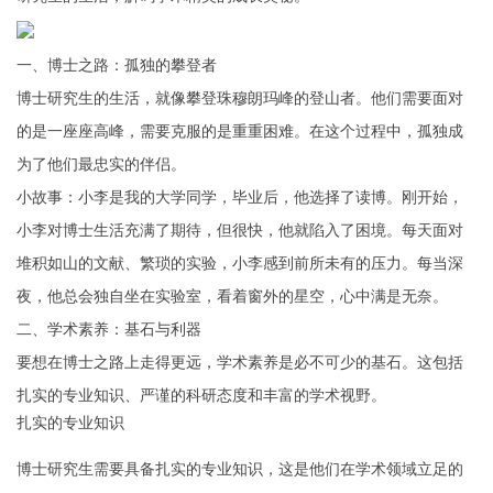
一、博士之路：孤独的攀登者
博士研究生的生活，就像攀登珠穆朗玛峰的登山者。他们需要面对
的是一座座高峰，需要克服的是重重困难。在这个过程中，孤独成
为了他们最忠实的伴侣。
小故事：小李是我的大学同学，毕业后，他选择了读博。刚开始，
小李对博士生活充满了期待，但很快，他就陷入了困境。每天面对
堆积如山的文献、繁琐的实验，小李感到前所未有的压力。每当深
夜，他总会独自坐在实验室，看着窗外的星空，心中满是无奈。
二、学术素养：基石与利器
要想在博士之路上走得更远，学术素养是必不可少的基石。这包括
扎实的专业知识、严谨的科研态度和丰富的学术视野。
扎实的专业知识
博士研究生需要具备扎实的专业知识，这是他们在学术领域立足的