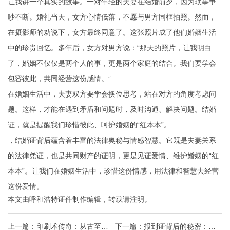
让我讲一个真实的故事。一对年轻的夫妻在结婚前夕，因为琐事争
吵不断。婚礼当天，女方心情低落，不愿与男方同框拍照。然而，
在摄影师的劝说下，女方最终同意了。这张照片成了他们婚姻生活
中的珍贵回忆。多年后，女方对男方说：“那天的照片，让我明白
了，婚姻不仅仅是两个人的事，更是两个家庭的结合。我们要学会
包容彼此，共同经营这份感情。”
在婚姻生活中，夫妻双方要学会换位思考，站在对方的角度考虑问
题。这样，才能在遇到矛盾和问题时，及时沟通、解决问题。结婚
证，就是提醒我们珍惜彼此、呵护婚姻的“红本本”。
，结婚证背后蕴含着丰富的法律奥秘与情感智慧。它既是夫妻关系
的法律凭证，也是共同财产的证明，更是见证爱情、维护婚姻的“红
本本”。让我们在婚姻生活中，珍惜这份情感，用法律和智慧去经营
这份爱情。
本文由
呼和浩特证件制作
编辑，转载请注明。
上一篇：
印刷术传奇：从古至今
下一篇：
报到证背后的秘密：求