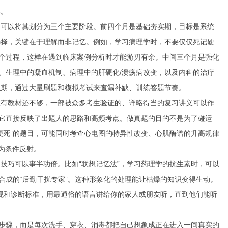
比。
，可以将其划分为三个主要阶段。前四个月是基础夯实期，目标是系统
选择，关键在于理解而非记忆。例如，学习病理学时，不要仅仅死记硬
整个过程，这样在遇到临床案例分析时才能游刃有余。中间三个月是强化
、生理中的凝血机制、病理中的肝硬化/溃疡病改变，以及内科的治疗
拟期，通过大量刷题和模拟考试来查漏补缺、训练答题节奏。
仅有教材还不够，一部被众多考生验证的、详略得当的复习讲义可以作
，它直接反映了出题人的思路和高频考点。做真题的目的不是为了碰运
梗死”的题目，可能同时考查心电图的特异性改变、心肌酶谱的升高规律
为条件反射。
技巧可以事半功倍。比如“联想记忆法”，学习药理学的抗生素时，可以
合成的“后勤干扰专家”。这种形象化的处理能让枯燥的知识变得生动。
表现和诊断标准，用最通俗的语言讲给你的家人或朋友听，直到他们能听
背步骤，而是每次洗手、穿衣、消毒都把自己想象成正在进入一间真实的