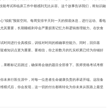
的技能考试和临床工作中都感到无比从容。这个故事告诉我们，将知识融
心“续航”预留空间。每周安排半天到一天的彻底休息，进行运动、看电
眠尤其重要，长期睡眠剥夺会严重损害记忆力和逻辑推理能力。在饮食
考试时间进行全真模拟，训练对时间的精确掌控能力。同时，回归基
个疑难知识点更为重要。要相信，你之前数月的扎实积累已经为你铺好
的，果断标记后跳过，确保将会做的题目全部拿下。医师资格考试考察
是你未来行医生涯中，对每一位患者生命健康负责的承诺开端。这段备
思维模式后，你会发现，这一切的付出都将转化为你未来从医路上最坚