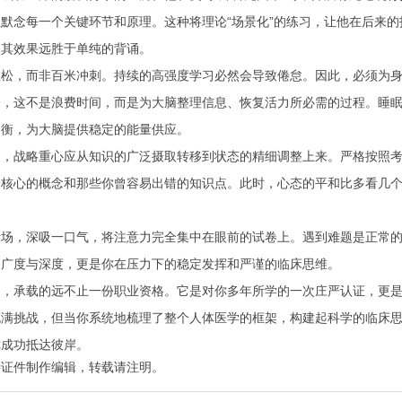
默念每一个关键环节和原理。这种将理论“场景化”的练习，让他在后来
，其效果远胜于单纯的背诵。
松，而非百米冲刺。持续的高强度学习必然会导致倦怠。因此，必须为身
会，这不是浪费时间，而是为大脑整理信息、恢复活力所必需的过程。睡
均衡，为大脑提供稳定的能量供应。
周，战略重心应从知识的广泛摄取转移到状态的精细调整上来。严格按照
最核心的概念和那些你曾容易出错的知识点。此时，心态的平和比多看几
考场，深吸一口气，将注意力完全集中在眼前的试卷上。遇到难题是正常
的广度与深度，更是你在压力下的稳定发挥和严谨的临床思维。
书，承载的远不止一份职业资格。它是对你多年所学的一次庄严认证，更
充满挑战，但当你系统地梳理了整个人体医学的框架，构建起科学的临床
你成功抵达彼岸。
特证件制作
编辑，转载请注明。