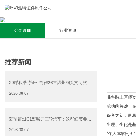
公司新闻
行业资讯
关于我们
新闻资讯
集研发，设计，制造，安装于一体，多元化的定制需求，为上
全自动流水线规模化生产，准时按期交货，年生产能力超过
推荐新闻
千家企业提供过专业定制服务！
40W万方米以上，拥有遍布全国的商务合作伙伴和较为完善的
经营渠道。
20呼和浩特证件制作26年温州洞头文商旅游
查看详情
产业发展有限公司公
2026-08-07
查看详情
准备踏上医师
成功的关键，
备考之初，最
驾驶证c1C1驾照开三轮汽车：这些细节要注
生理、生化是
意
2026-08-07
的“人体解剖图