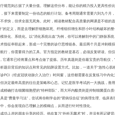
诊疗规范则占据了大量分值。理解这些分布，能让你的精力投入更具性价
图，接下来需要制定一份动态的航行计划。备考周期通常需要六到九个月
，不求快，但求全面无死角。此时，精读教材配合高质量的网课是不错的
叶”的定义，而是去理解肝细胞坏死、纤维组织增生和肝小叶结构破坏的
模块化、系统化。以“消化系统出血”为例，你可以将解剖中的门静脉系统
手术指征串联起来，形成一个完整的诊疗思维链条。最后两个月是冲刺模
中航行，你需要得力的工具。官方指定的教材是基石，必须反复研读。但
”，它通常已经将重点和考点做了提炼。历年真题则是你最宝贵的导航仪
析题目背后的知识点和常见的陷阱设置方式。比如，一道关于“急性心肌
诊PCI（经皮冠状动脉介入治疗）时间窗，这些都需要在反复练习中内化
但决定最终高度的往往是策略和心态。记忆是医学考试的一大挑战，善用
成精确打击细菌细胞壁的“特种部队”，而大环内酯类则是抑制细菌蛋白质
具是“费曼学习法”，尝试将你刚学会的“肾病综合征”的病理生理、临床
程中，你会发现自己理解上的模糊点，从而进行针对性强化。
成功上岸的朋友分享的经历。他在复习“外科无菌术”时，并没有死记硬