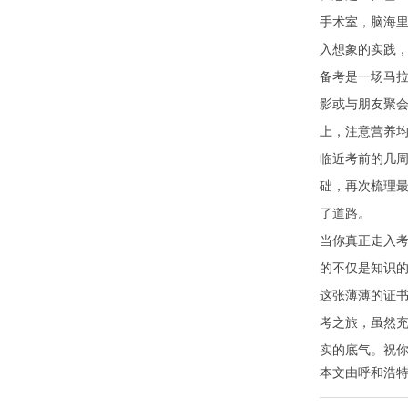
手术室，脑海里
入想象的实践
备考是一场马拉
影或与朋友聚
上，注意营养
临近考前的几
础，再次梳理
了道路。
当你真正走入
的不仅是知识
这张薄薄的证
考之旅，虽然
实的底气。祝
本文由
呼和浩