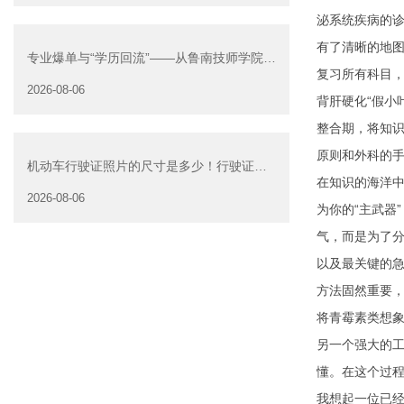
泌系统疾病的
有了清晰的地
专业爆单与“学历回流”——从鲁南技师学院透
复习所有科目
视技能社会的深层转
2026-08-06
背肝硬化“假小
整合期，将知识
原则和外科的
机动车行驶证照片的尺寸是多少！行驶证照
在知识的海洋
片大小
2026-08-06
为你的“主武器
气，而是为了分
以及最关键的急
方法固然重要，
将青霉素类想象
另一个强大的工
懂。在这个过
我想起一位已经