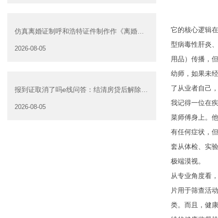
它的核心逻辑在
仿真离婚证制呼和浩特证件制作作《离婚证
明书》可以在网上办
型病毒性肝炎
2026-08-05
用品）传播，
幼师，如果未经
了从业者自己
报到证取消了吗e线问答：结清房贷后解除抵
押是否可以委托他人办
我记得一位在
2026-08-05
菜师傅身上。他
有任何症状，但
套从体检、实
极端漠视。
从专业角度看，
片用于筛查活动
类。而且，健