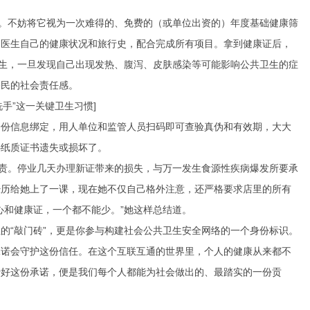
态。不妨将它视为一次难得的、免费的（或单位出资的）年度基础健康筛
知医生自己的健康状况和旅行史，配合完成所有项目。拿到健康证后，
卫生，一旦发现自己出现发热、腹泻、皮肤感染等可能影响公共卫生的症
公民的社会责任感。
手”这一关键卫生习惯]
身份信息绑定，用人单位和监管人员扫码即可查验真伪和有效期，大大
心纸质证书遗失或损坏了。
负责。停业几天办理新证带来的损失，与万一发生食源性疾病爆发所要承
经历给她上了一课，现在她不仅自己格外注意，还严格要求店里的所有
心和健康证，一个都不能少。”她这样总结道。
的“敲门砖”，更是你参与构建社会公共卫生安全网络的一个身份标识。
承诺会守护这份信任。在这个互联互通的世界里，个人的健康从来都不
行好这份承诺，便是我们每个人都能为社会做出的、最踏实的一份贡