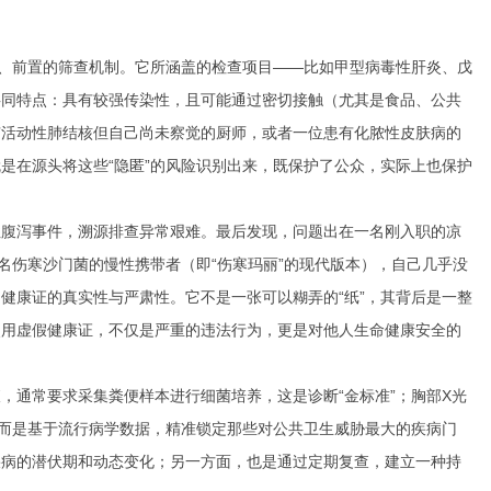
的、前置的筛查机制。它所涵盖的检查项目——比如甲型病毒性肝炎、戊
共同特点：具有较强传染性，且可能通过密切接触（尤其是食品、公共
有活动性肺结核但自己尚未察觉的厨师，或者一位患有化脓性皮肤病的
是在源头将这些“隐匿”的风险识别出来，既保护了公众，实际上也保护
性腹泻事件，溯源排查异常艰难。最后发现，问题出在一名刚入职的凉
名伤寒沙门菌的慢性携带者（即“伤寒玛丽”的现代版本），自己几乎没
健康证的真实性与严肃性。它不是一张可以糊弄的“纸”，其背后是一整
使用虚假健康证，不仅是严重的违法行为，更是对他人生命健康安全的
，通常要求采集粪便样本进行细菌培养，这是诊断“金标准”；胸部X光
，而是基于流行病学数据，精准锁定那些对公共卫生威胁最大的疾病门
疾病的潜伏期和动态变化；另一方面，也是通过定期复查，建立一种持