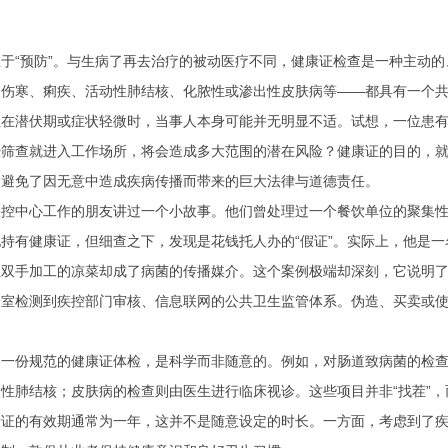
于“预防”。与生病了再去治疗的被动医疗不同，健康证检查是一种主动
、伤寒、痢疾、活动性肺结核、化脓性或渗出性皮肤病等——都具有一个
但在潜伏期或症状轻微时，当事人本身可能并无明显不适。试想，一位患
筛查就进入工作场所，将会造成多大范围的潜在风险？健康证的目的，就
，避免了因无意中造成疾病传播而带来的巨大法律与道德责任。
疾控中心工作的朋友讲过一个小故事。他们曾处理过一个餐饮单位的聚集
持有健康证，但细查之下，发现是花钱托人办的“假证”。实际上，他是一
双手加工的凉菜却成了病菌的传播媒介。这个案例极端却深刻，它说明了
验室检测到疾控部门审核、信息联网的公共卫生监管体系。伪造、买卖或
一份规范的健康证体检，是科学而非随意的。例如，对肠道致病菌的检查
性肺结核；皮肤病的检查则由医生进行临床视诊。这些项目并非“找茬”
康证的有效期通常为一年，这并不是随意设定的时长。一方面，考虑到了