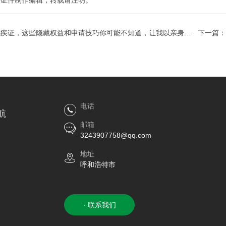
特证件制作
编辑，转载请注明。
残疾证，这些隐藏权益和申请技巧你可能不知道，让我以亲身经
下一篇：
来
电话
航
邮箱
3243907758@qq.com
地址
呼和浩特市
· 联系我们