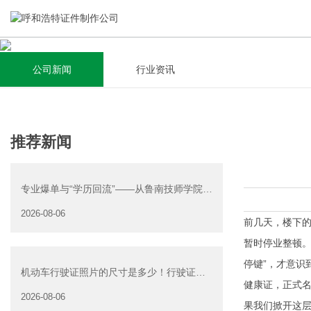
公司新闻
行业资讯
关于我们
新闻资讯
集研发，设计，制造，安装于一体，多元化的定制需求，为上
全自动流水线规模化生产，准时按期交货，年生产能力超过
推荐新闻
千家企业提供过专业定制服务！
40W万方米以上，拥有遍布全国的商务合作伙伴和较为完善的
经营渠道。
专业爆单与“学历回流”——从鲁南技师学院透
查看详情
视技能社会的深层转
2026-08-06
查看详情
前几天，楼下
暂时停业整顿。
停键”，才意识
机动车行驶证照片的尺寸是多少！行驶证照
健康证，正式名
片大小
2026-08-06
果我们掀开这层