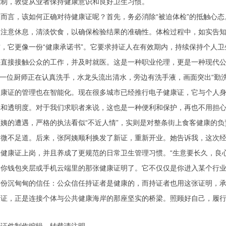
机制，敦促从业者保持健康意识和良好卫生习惯。
而言，该如何正确对待健康证呢？首先，务必消除“被迫体检”的抵触心
，注意休息，清淡饮食，以确保检验结果的准确性。体检过程中，如实告
，它更像一份“健康承诺书”。它要求持证人在有效期内，持续保持个人
停直接接触公众的工作，并及时就医。这是一种职业伦理，更是一种现代
: 一位厨师正在认真洗手，水龙头流出清水，旁边有洗手液，画面突出“勤洗
健康证的管理也在智能化。现在很多城市已经推行电子健康证，它与个人
率和透明度。对于我们求职者来说，这也是一种便利和保护，再也不用担
姨的遭遇，严格的执法看似“不近人情”，实则是对整条街上食客健康的
，微不足道。后来，张阿姨顺利换发了新证，重新开业。她告诉我，这次
健康证上岗，并且养成了更规范的日常卫生管理习惯。“生意要长久，良
你钱包夹层或手机云端里的那张健康证明了。它不仅仅是你进入某个行业
一份沉甸甸的信任：公众信任持证者是健康的，而持证者也用这张证明，
康证，正是连接个体与公共健康海岸的那座坚实的桥梁。照顾好自己，履