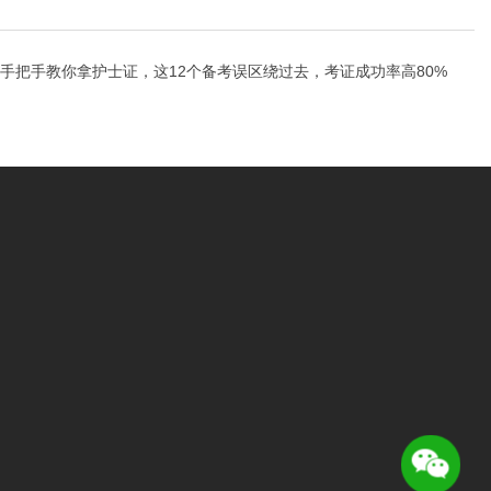
手把手教你拿护士证，这12个备考误区绕过去，考证成功率高80%