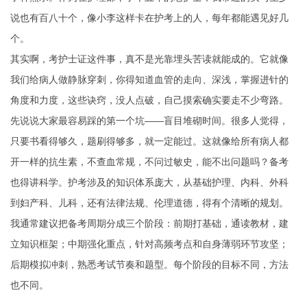
说也有百八十个，像小李这样卡在护考上的人，每年都能遇见好几
个。
其实啊，考护士证这件事，真不是光靠埋头苦读就能成的。它就像
我们给病人做静脉穿刺，你得知道血管的走向、深浅，掌握进针的
角度和力度，这些诀窍，没人点破，自己摸索确实要走不少弯路。
先说说大家最容易踩的第一个坑——盲目堆砌时间。很多人觉得，
只要书看得够久，题刷得够多，就一定能过。这就像给所有病人都
开一样的抗生素，不查血常规，不问过敏史，能不出问题吗？备考
也得讲科学。护考涉及的知识体系庞大，从基础护理、内科、外科
到妇产科、儿科，还有法律法规、伦理道德，得有个清晰的规划。
我通常建议把备考周期分成三个阶段：前期打基础，通读教材，建
立知识框架；中期强化重点，针对高频考点和自身薄弱环节攻坚；
后期模拟冲刺，熟悉考试节奏和题型。每个阶段的目标不同，方法
也不同。