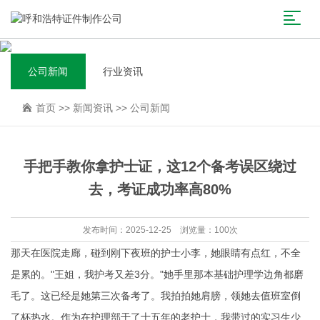
公司新闻
行业资讯
首页
>>
新闻资讯
>>
公司新闻
手把手教你拿护士证，这12个备考误区绕过
去，考证成功率高80%
发布时间：2025-12-25 浏览量：100次
那天在医院走廊，碰到刚下夜班的护士小李，她眼睛有点红，不全
是累的。"王姐，我护考又差3分。"她手里那本基础护理学边角都磨
毛了。这已经是她第三次备考了。我拍拍她肩膀，领她去值班室倒
了杯热水。作为在护理部干了十五年的老护士，我带过的实习生少