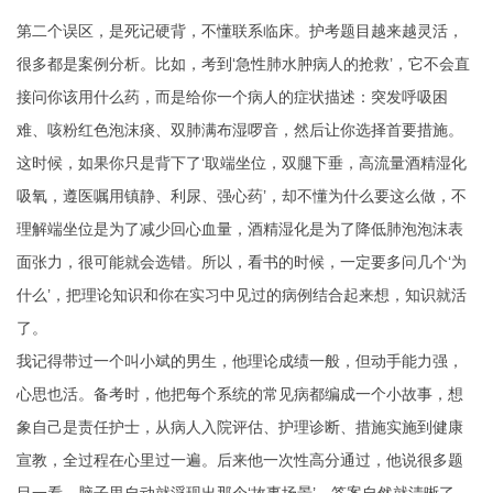
第二个误区，是死记硬背，不懂联系临床。护考题目越来越灵活，
很多都是案例分析。比如，考到‘急性肺水肿病人的抢救’，它不会直
接问你该用什么药，而是给你一个病人的症状描述：突发呼吸困
难、咳粉红色泡沫痰、双肺满布湿啰音，然后让你选择首要措施。
这时候，如果你只是背下了‘取端坐位，双腿下垂，高流量酒精湿化
吸氧，遵医嘱用镇静、利尿、强心药’，却不懂为什么要这么做，不
理解端坐位是为了减少回心血量，酒精湿化是为了降低肺泡泡沫表
面张力，很可能就会选错。所以，看书的时候，一定要多问几个‘为
什么’，把理论知识和你在实习中见过的病例结合起来想，知识就活
了。
我记得带过一个叫小斌的男生，他理论成绩一般，但动手能力强，
心思也活。备考时，他把每个系统的常见病都编成一个小故事，想
象自己是责任护士，从病人入院评估、护理诊断、措施实施到健康
宣教，全过程在心里过一遍。后来他一次性高分通过，他说很多题