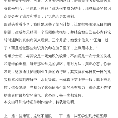
中那些关于伦理、沟通、人文关怀的题目，恰恰是在考察你是否具
备这份初心。当你真正理解了你为何要成为护士，那些枯燥的知识
点便会有了温度和重量，记忆也会更加深刻。
回过头看看小李，我给她调整了复习计划，让她把每晚漫无目的的
刷题，改成每天精研一个高频疾病模块，并结合她自己在心内科轮
转时遇到的真实病例来理解。三个月后，她发来信息："王姐，过
了！而且感觉那些知识真的印在脑子里了，上班用得上。"
备考护士证，与其说是一场知识的较量，不如说是一次专业的洗礼
和思维的重塑。避开那些常见的误区，用对方法，摆正心态，你会
发现，这张通往护理职业生涯的通行证，其实就在你日复一日的扎
实积累和深刻理解中，水到渠成。当你真正穿上护士服，戴上燕尾
帽，你会发现，当初为了这张证所付出的所有努力，都会成为你守
护患者时最坚实的底气。这条路，每一步都算数。
本文由
呼和浩特证件制作
编辑，转载请注明。
上一篇：
健康证，这张不起眼的
下一篇：
从医学生到持证医师，