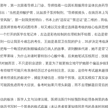
三那年，第一次跟着导师上门诊。导师指着一位因长期服用非甾体抗炎药导
而出：“当然是抑酸护胃，比如质子泵抑制剂。”导师摇摇头，在病历本上写
管风险”。那一刻我突然明白，书本上的“适应证”“禁忌证”是二维的，
正是医师资格考试试图培养，却又难以完全通过选择题考核的核心临床思
: 一个打开的医学生笔记本，左边是彩色绘制的生理机制手绘图，右边是
到一位让我至今难忘的考生。王姐是基层卫生院的护士，35岁决定考临
把每一个晦涩的机制都编成自己病人的故事。讲到酮体代谢，她不是背“乙
有烂苹果味，为什么补液时要特别小心酸中毒。后来她笔试压线而过，技能
书对她而言，不只是职业进阶，更是为了能更独立地守护她那个偏远乡镇
有些细节可能只有亲身经历过才会特别注意。比如，这些年考试越来越强
患者有些凌乱的叙述中，捕捉关键信息，排除干扰项。这其实模拟了真实
可能因焦虑而夸大症状。备考时如果只埋头刷题，而不去理解题目背后的临
低估的板块：医学人文与法律法规。医师法医疗纠纷预防和处理条例里的
在病历书写时一个简单的格式疏漏（未让患者签署知情同意书的具体时间精