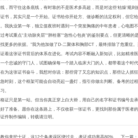
线，而守住这条底线，有时靠的不是医术多高超，而是对这些‘枯燥’规则
到证书，其实只是一个开始。证书给你开处方、做诊断的法定权利，但它
。我执业第一年，独立值夜班时遇到一个突发胸痛的中年患者，心电图不
过考试重点“主动脉夹层”“肺栓塞”“急性心包炎”的鉴别要点，但更清晰
找更多的依据。”我为他加做了D-二聚体和胸部CT，最终排除了危重症
见证着这张证书背后的体系在进化。考试内容不断融入新知识，比如精准
像一个忠诚的守门人，试图确保每一个踏入临床大门的人，都带着这个时
正在为这张证书奋斗，我想对你说：那些背了又忘的知识点，那些让人抓
危急时刻，这个框架可能会自动亮起一盏灯，指引你做出判断。备考的过
学习。
资格证只是第一站。但当你真正穿上白大褂，用自己的名字和证书编号去
做好了准备。愿你在这条路上，不仅收获一张证书，更找到那份属于医者
特证件制作
编辑，转载请注明。
教你拿护士证，这12个备考误区绕过去，考证成功率高80%
下一篇：