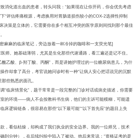
致消化道出血的患者，转头问我：“如果现在让你开药，你会优先考虑
下“评估疼痛根源，考虑换用对胃肠道损伤较小的COX-2选择性抑制
而临床决策是立体的，它需要你在多个相互冲突的医学原则间找到那个最佳
维。
密密麻麻的临床笔记，旁边放着一杯冷掉的咖啡和一支荧光笔]
床医师。她基础薄弱，尤其是生化那些代谢通路，看三遍还是记不住。
酰乙酸、β-羟丁酸、丙酮”，而是讲她护理过的一位糖尿病患儿，为什
操作却拿了高分，考官说她问诊时有一种“让病人安心把话说完的沉默
里那些熟悉的面孔。
调“临床情景化”，题干常常是一段完整的门诊对话或病史描述，你需要
诊室的环境——病人不会按教科书生病，他们的主诉可能模糊，可能遗
床逻辑链条，很容易在那些“以下最可能”“以下首先应”的题目上失
条款，看似枯燥，却构成了我们执业的安全边界。我的一位师兄，技术
确到分钟），在后续纠纷中陷入了被动。他后来常说：“资格证考的是