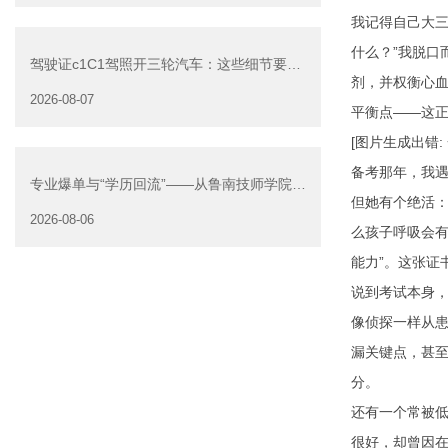
我记得自己大
什么？”我脱口
驾驶证c1C1驾照开三轮汽车：这些细节要注
剂，并权衡心血
意
2026-08-07
平衡点——这
[图片生成出错
备考那年，我遇
专业爆单与“学历回流”——从鲁南技师学院透
但她有个绝活：
视技能社会的深层转
2026-08-06
么孩子呼吸会
能力”。这张证
说到考试本身，
像侦探一样从
漏关键点，甚至
分。
还有一个常被
很好，却曾因