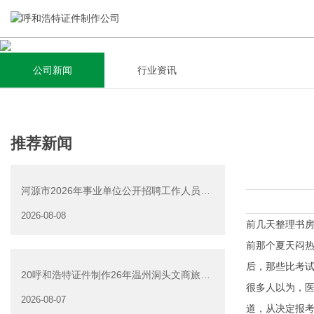
公司新闻
行业资讯
关于我们
新闻资讯
集研发，设计，制造，安装于一体，多元化的定制需求，为上
全自动流水线规模化生产，准时按期交货，年生产能力超过
推荐新闻
千家企业提供过专业定制服务！
40W万方米以上，拥有遍布全国的商务合作伙伴和较为完善的
经营渠道。
河源市2026年事业单位公开招聘工作人员
查看详情
（源城区岗位）面试资
2026-08-08
查看详情
前几天整理书
前那个夏天闷
后，那些比考
20呼和浩特证件制作26年温州洞头文商旅游
很多人以为，
产业发展有限公司公
2026-08-07
道，从决定报