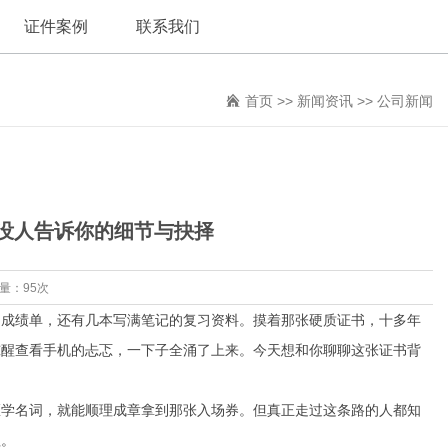
证件案例
联系我们
首页
>>
新闻资讯
>>
公司新闻
没人告诉你的细节与抉择
览量：95次
、成绩单，还有几本写满笔记的复习资料。摸着那张硬质证书，十多年
惊醒查看手机的忐忑，一下子全涌了上来。今天想和你聊聊这张证书背
医学名词，就能顺理成章拿到那张入场券。但真正走过这条路的人都知
程。