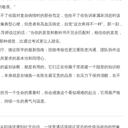
的敬畏。”
给不了你面对复杂病情时的那份笃定，也给不了你告诉家属坏消息时该
像典型心梗，但患者有高血压病史，自觉“这次疼得不一样”。那一刻，
的是导师说过的话：“当你的直觉和教科书不完全匹配时，相信你的直觉，
。那种感觉，比通过考试更让人踏实。
医疗、循证医学的最新指南；技能考核也更注重医患沟通、团队协作这
代所要求的基本功和同理心。
狂的鉴别诊断，都是有用的。它们正在你脑子里搭建一个隐形的知识框
程，本身就是在锤炼一名医生最宝贵的品质：在压力下保持清醒，在不
承担另一个生命的重量时，你会感激这个看似艰难的起点，它用最严格
的、持续一生的勇气与温度。
从职场逆袭到社交自信，一张普通话等级证背后的价值远超你的想象