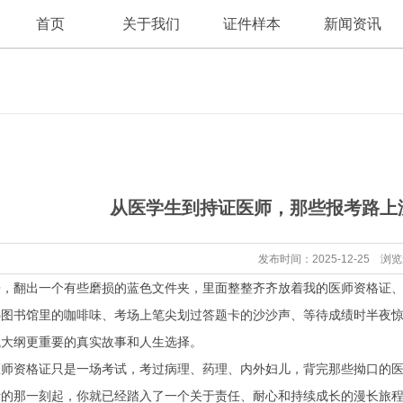
首页
关于我们
证件样本
新闻资讯
公司新闻
公司简介
从医学生到持证医师，那些报考路上
行业资讯
发布时间：2025-12-25 浏
房，翻出一个有些磨损的蓝色文件夹，里面整整齐齐放着我的医师资格证
热图书馆里的咖啡味、考场上笔尖划过答题卡的沙沙声、等待成绩时半夜
试大纲更重要的真实故事和人生选择。
医师资格证只是一场考试，考过病理、药理、内外妇儿，背完那些拗口的
考的那一刻起，你就已经踏入了一个关于责任、耐心和持续成长的漫长旅