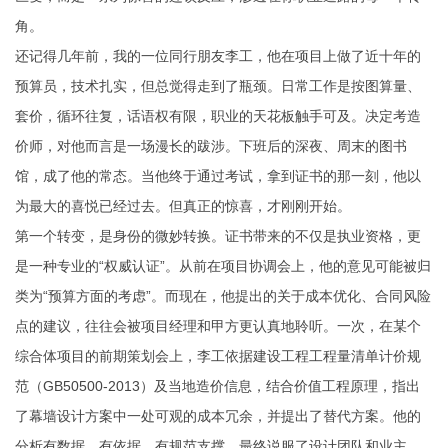
角。
还记得几年前，我的一位同行朋友李工，他在项目上做了近十年的
预算员，技术扎实，但总觉得走到了瓶颈。日常工作是按图算量、
套价，循环往复，话语权有限，职业的天花板触手可及。决定考造
价师，对他而言是一场漫长的跋涉。下班后的深夜、周末的图书
馆，成了他的常态。当他终于通过考试，拿到证书的那一刻，他以
为最大的喜悦已经过去。但真正的惊喜，才刚刚开始。
第一个转变，是身份的微妙转换。证书带来的不仅是执业资格，更
是一种专业的“权威认证”。从前在项目协调会上，他的意见可能被归
类为“预算方面的考虑”。而现在，他提出的关于成本优化、合同风险
点的建议，往往会被项目经理和甲方更认真地聆听。一次，在某个
综合体项目的前期策划会上，李工依据建设工程工程量清单计价规
范（GB50500-2013）及当地造价信息，结合价值工程原理，指出
了幕墙设计方案中一处可观的成本冗余，并提出了替代方案。他的
分析有数据、有依据、有规范支撑，最终说服了设计团队和业主，