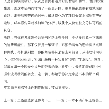
人是否持续磨砺它，以及是否拥有运用它的智慧和勇气。”他的职业
生涯，因这本证书而转向了一条更开阔、更具挑战也更有成就感的
道路。那些深夜苦读的时光，最终都化为了项目会议上掷地有声的
建议、成本报告里精准前瞻的分析，以及个人价值被充分认可后的
从容。
所以，当你在考取造价师证书的路上奋斗时，不妨多想象一下未来
的这些可能性。那不仅仅是一纸证书，它预示着你的思维将从点延
伸到线，再扩展到面；你的角色将从后台走向前台，从辅助转向核
心；你的职业生涯，将因此获得一种宝贵的“弹性”与“深度”。惊喜，
就藏在每一个因专业提升而带来的微小改变中，最终汇聚成职业生
涯中波澜壮阔的转变。这一切，都始于你决定拿起书本的那个瞬
间。
本文由
呼和浩特证件制作
编辑，转载请注明。
上一篇：
二级建造师证你考下来
下一篇：
一本不动产权证就是家
了吗 零基础备考规划一次讲透
的圆满答案