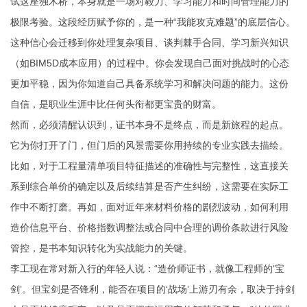
试这座独木桥，本身就是一场对毅力、学习能力和时间管理能力的
极限考验。这段经历赋予你的，是一种“我能攻克难题”的底层信心。
这种信心会迁移到你处理复杂项目、谈判棘手合同、学习新兴知识
（如BIM5D成本应用）的过程中。你会发现自己面对挑战时的心态
更加平稳，因为你知道自己具备系统学习和解决问题的能力。这份
自信，是职业生涯中比任何头衔都更宝贵的财富。
然而，必须清醒认识到，证书本身不是终点，而是新旅程的起点。
它为你打开了门，但门后的风景需要你用持续的专业实践去描绘。
比如，对于工程量清单项目特征描述的准确性与完整性，这直接关
系到综合单价的确定以及后续结算是否产生纠纷，这需要在实际工
作中不断打磨。再如，面对近年来材料价格的剧烈波动，如何利用
造价信息平台、价格指数调整法或合同中合理的调价条款进行风险
管控，是书本知识转化为实战能力的关键。
李工现在常对新入行的年轻人说：“造价师证书，就像工程师的‘宝
剑’。但宝剑是否锋利，能否在项目的‘战场’上游刃有余，取决于持剑