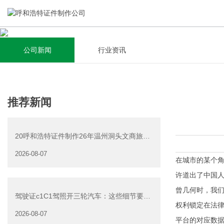
公司新闻
行业资讯
关于我们
新闻资讯
集研发，设计，制造，安装于一体，多元化的定制需求，为上
全自动流水线规模化生产，准时按期交货，年生产能力超过
推荐新闻
千家企业提供过专业定制服务！
40W万方米以上，拥有遍布全国的商务合作伙伴和较为完善的
经营渠道。
20呼和浩特证件制作26年温州洞头文商旅游
查看详情
产业发展有限公司公
2026-08-07
查看详情
在城市的某个角
许道出了中国人
曾几何时，我们
驾驶证c1C1驾照开三轮汽车：这些细节要注
权利锁定在法律
意
2026-08-07
平台的对应数据