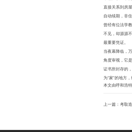
直接关系到房屋
自动续期，非
曾经有位法学
不见，却源源不
最重要凭证。
当夜幕降临，
角度审视，它是
证书所封存的
为“家”的地方
本文由
呼和浩
上一篇：
考取