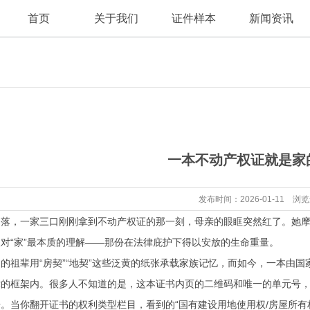
首页
关于我们
证件样本
新闻资讯
公司新闻
公司简介
一本不动产权证就是家
行业资讯
发布时间：2026-01-11 浏
落，一家三口刚刚拿到不动产权证的那一刻，母亲的眼眶突然红了。她摩
对“家”最本质的理解——那份在法律庇护下得以安放的生命重量。
的祖辈用“房契”“地契”这些泛黄的纸张承载家族记忆，而如今，一本由
的框架内。很多人不知道的是，这本证书内页的二维码和唯一的单元号，
。当你翻开证书的权利类型栏目，看到的“国有建设用地使用权/房屋所有