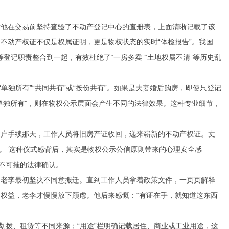
亏他在交易前坚持查验了不动产登记中心的查册表，上面清晰记载了该
不动产权证不仅是权属证明，更是物权状态的实时“体检报告”。我国
等登记职责整合到一起，有效杜绝了“一房多卖”“土地权属不清”等历史乱
单独所有”“共同共有”或“按份共有”。如果是夫妻婚后购房，即使只登记
单独所有”，则在物权公示层面会产生不同的法律效果。这种专业细节，
过户手续那天，工作人员将旧房产证收回，递来崭新的不动产权证。丈
’。”这种仪式感背后，其实是物权公示公信原则带来的心理安全感——
坚不可摧的法律确认。
民老李最初坚决不同意搬迁。直到工作人员拿着政策文件，一页页解释
权益，老李才慢慢放下顾虑。他后来感慨：“有证在手，就知道这东西
划拨、租赁等不同来源；“用途”栏明确记载居住、商业或工业用途，这