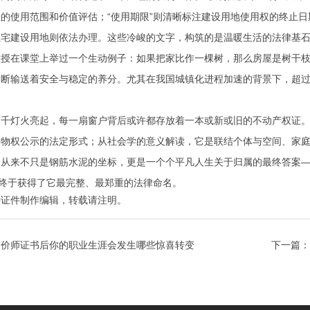
的使用范围和价值评估；“使用期限”则清晰标注建设用地使用权的终止
住宅建设用地则依法办理。这些冷峻的文字，构筑的是温暖生活的法律基
教授在课堂上举过一个生动例子：如果把家比作一棵树，那么房屋是树干
断输送着安全与稳定的养分。尤其在我国城镇化进程加速的背景下，超过
万千灯火亮起，每一扇窗户背后或许都存放着一本或新或旧的不动产权证
物权公示的法定形式；从社会学的意义解读，它是联结个体与空间、家庭与
，从来不只是钢筋水泥的坐标，更是一个个平凡人生关于归属的最终答案
，终于获得了它最完整、最郑重的法律命名。
特证件制作
编辑，转载请注明。
造价师证书后你的职业生涯会发生哪些惊喜转变
下一篇：