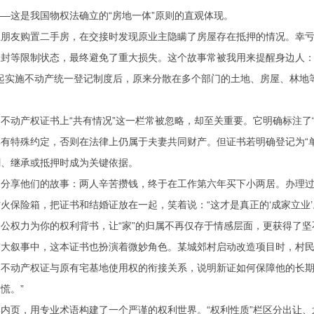
—这是我国物权法确立的“房地一体”原则的直观体现。
位朋友购置二手房，在交接时发现原业主隐瞒了房屋存在抵押的情况。幸
封等限制状态，最终避免了重大损失。这个故事常被我用来提醒身边人：
1日起实施不动产统一登记制度后，原来分散在多个部门的土地、房屋、林地
不动产权证书上“共有情况”这一栏常被忽略，却至关重要。它明确标注了“
有特殊约定，否则在法律上仍属于夫妻共同财产。但证书若明确登记为“
割、继承或抵押时成为关键依据。
曾分享他们的故事：两人辛苦攒钱，终于在工作第六年买下小两居。办理
火保险箱，把证书和结婚证放在一起，笑着说：“这才是真正的‘成家立业
公权力为你的权利背书，让“家”的归属不再仅存于情感层面，更获得了
宏大叙事中，这本证书也扮演着微妙角色。某城郊村启动改造项目时，村
的不动产权证与原有宅基地使用权的衔接关系，说明新证如何保障他的长期
慌。”
内页，用专业术语构建了一个严谨的权利世界。“权利性质”栏区分出让、