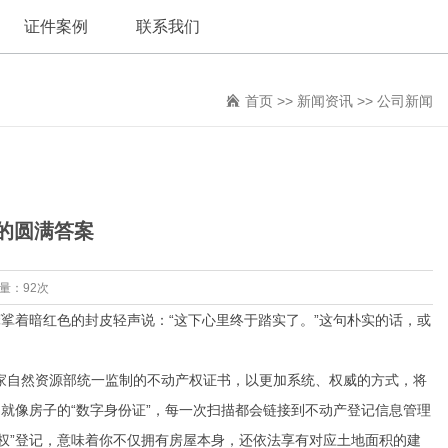
证件案例
联系我们
首页
>>
新闻资讯
>>
公司新闻
的圆满答案
览量：92次
挲着暗红色的封皮轻声说：“这下心里终于踏实了。”这句朴实的话，或
国家自然资源部统一监制的不动产权证书，以更加系统、权威的方式，将
就像房子的“数字身份证”，每一次扫描都会链接到不动产登记信息管理
权”登记，意味着你不仅拥有房屋本身，还依法享有对应土地面积的建