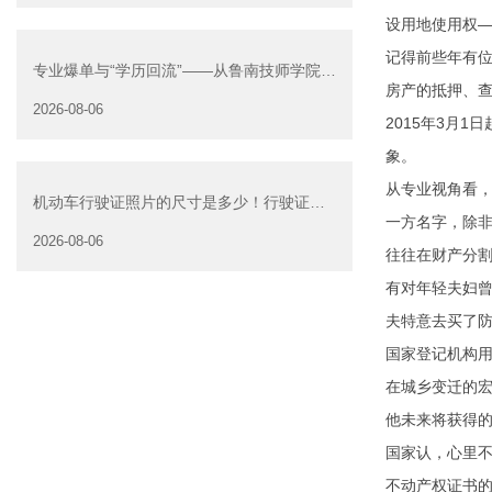
设用地使用权—
记得前些年有
专业爆单与“学历回流”——从鲁南技师学院透
房产的抵押、查
视技能社会的深层转
2026-08-06
2015年3月
象。
从专业视角看，
机动车行驶证照片的尺寸是多少！行驶证照
一方名字，除非
片大小
2026-08-06
往往在财产分
有对年轻夫妇
夫特意去买了防
国家登记机构用
在城乡变迁的
他未来将获得
国家认，心里不
不动产权证书的