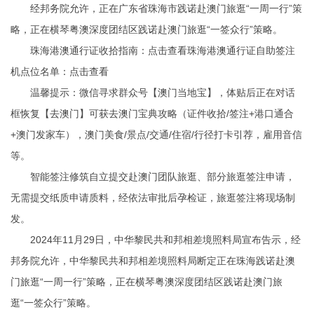
经邦务院允许，正在广东省珠海市践诺赴澳门旅逛“一周一行”策
略，正在横琴粤澳深度团结区践诺赴澳门旅逛“一签众行”策略。
珠海港澳通行证收拾指南：点击查看珠海港澳通行证自助签注
机点位名单：点击查看
温馨提示：微信寻求群众号【澳门当地宝】，体贴后正在对话
框恢复【去澳门】可获去澳门宝典攻略（证件收拾/签注+港口通合
+澳门发家车），澳门美食/景点/交通/住宿/行径打卡引荐，雇用音信
等。
智能签注修筑自立提交赴澳门团队旅逛、部分旅逛签注申请，
无需提交纸质申请质料，经依法审批后孕检证，旅逛签注将现场制
发。
2024年11月29日，中华黎民共和邦相差境照料局宣布告示，经
邦务院允许，中华黎民共和邦相差境照料局断定正在珠海践诺赴澳
门旅逛“一周一行”策略，正在横琴粤澳深度团结区践诺赴澳门旅
逛“一签众行”策略。