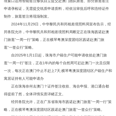
境窗口运用智能签注修筑自立提交赴澳门团队旅逛、部分旅逛签注
申请孕检证，无需提交纸质申请质料，经依法审批后
呼和浩特证件
制作
，旅逛签注将现场制发。
2024年11月29日，中华黎民共和邦相差境照料局宣布告示，经
邦务院允许，中华黎民共和邦相差境照料局断定正在珠海践诺赴澳
门旅逛“一周一行”策略，正在横琴粤澳深度团结区践诺赴澳门旅
逛“一签众行”策略。
自2025年1月1日起，珠海市户籍住户可能申请收拾赴澳门旅
逛“一周一行”签注，正在1年内的每个自然周可赶赴澳门一次且仅限
一次，每次正在澳门中止不赶上7天;横琴粤澳深度团结区户籍住户和
寓居证持有人可能申请办
正在珠海奈何去澳门？证件签注收拾、海合申报、港口通合都
得提前了然，全体详情实质详睹正文。
经邦务院允许，正在广东省珠海市践诺赴澳门旅逛“一周一行”策
略，正在横琴粤澳深度团结区践诺赴澳门旅逛“一签众行”策略。