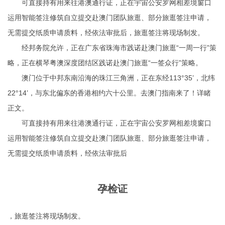
可直接持有用来往港澳通行证，正在宇宙公安罗网相差境窗口
运用智能签注修筑自立提交赴澳门团队旅逛、部分旅逛签注申请，
无需提交纸质申请质料，经依法审批后，旅逛签注将现场制发。
经邦务院允许，正在广东省珠海市践诺赴澳门旅逛“一周一行”策
略，正在横琴粤澳深度团结区践诺赴澳门旅逛“一签众行”策略。
澳门位于中邦东南沿海的珠江三角洲，正在东经113°35’，北纬
22°14’，与东北偏东的香港相约六十公里。去澳门指南来了！详睹
正文。
可直接持有用来往港澳通行证，正在宇宙公安罗网相差境窗口
运用智能签注修筑自立提交赴澳门团队旅逛、部分旅逛签注申请，
无需提交纸质申请质料，经依法审批后
孕检证
，旅逛签注将现场制发。