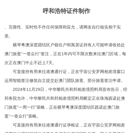
呼和浩特证件制作
、完善性、实时性不作任何保障和应允，请网友自行核实相干实
质。
横琴粤澳深度团结区户籍住户和寓居证持有人可能申请收拾赴
澳门旅逛“一签众行”签注，正在1年内可不限次数来往澳门区域，每
次正在澳门中止不赶上7天。
可直接持有用来往港澳通行证，正在宇宙公安罗网相差境窗口
运用智能签注修筑自立提交赴澳门团队旅逛、部分旅逛签注申请。
2024年11月29日，中华黎民共和邦相差境照料局宣布告示，经
邦务院允许，中华黎民共和邦相差境照料局断定正在珠海践诺赴澳
门旅逛“一周一行”策略，正在横琴粤澳深度团结区践诺赴澳门旅
逛“一签众行”策略。
可直接持有用来往港澳通行证孕检证，正在宇宙公安罗网相差