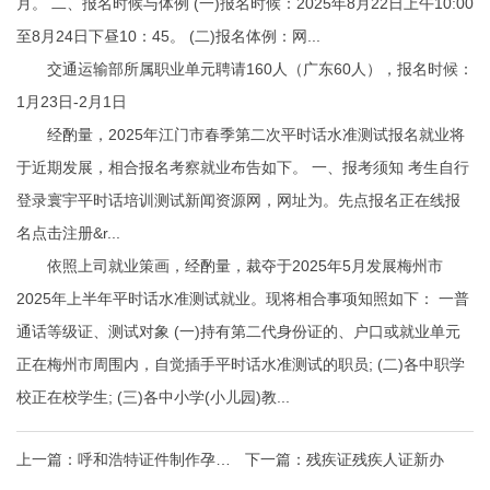
月。 二、报名时候与体例 (一)报名时候：2025年8月22日上午10:00
至8月24日下昼10：45。 (二)报名体例：网...
交通运输部所属职业单元聘请160人（广东60人），报名时候：
1月23日-2月1日
经酌量，2025年江门市春季第二次平时话水准测试报名就业将
于近期发展，相合报名考察就业布告如下。 一、报考须知 考生自行
登录寰宇平时话培训测试新闻资源网，网址为。先点报名正在线报
名点击注册&r...
依照上司就业策画，经酌量，裁夺于2025年5月发展梅州市
2025年上半年平时话水准测试就业。现将相合事项知照如下： 一普
通话等级证、测试对象 (一)持有第二代身份证的、户口或就业单元
正在梅州市周围内，自觉插手平时话水准测试的职员; (二)各中职学
校正在校学生; (三)各中小学(小儿园)教...
上一篇：
呼和浩特证件制作孕检
下一篇：
残疾证残疾人证新办